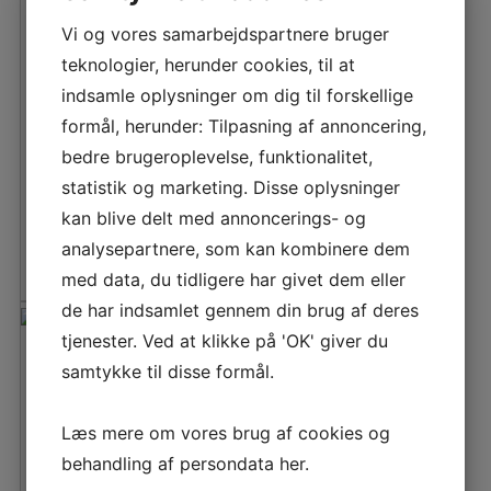
Vi og vores samarbejdspartnere bruger
BUKH
teknologier, herunder cookies, til at
BRÆNDSTOFFILTER
indsamle oplysninger om dig til forskellige
DV10/18/20/24/29/32/36/48
formål, herunder: Tilpasning af annoncering,
Den
Den
299,70
DKK
bedre brugeroplevelse, funktionalitet,
oprindelige
aktuelle
statistik og marketing. Disse oplysninger
pris
pris
kan blive delt med annoncerings- og
LÆS MERE
var:
er:
analysepartnere, som kan kombinere dem
333,00 DKK.
299,70 DKK.
med data, du tidligere har givet dem eller
de har indsamlet gennem din brug af deres
tjenester. Ved at klikke på 'OK' giver du
samtykke til disse formål.
BUKH DV10/20 FILTER
INDSATS U/PAKNING
Læs mere om vores brug af cookies og
610D0053
behandling af persondata
her
.
Den
Den
200,45
DKK