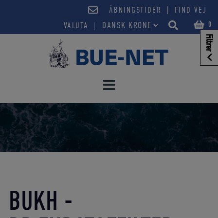
Hop
|
ÅBNINGSTIDER
FIND VEJ
til
0
VALUTA
indholdet
Filtrer
BUKH -