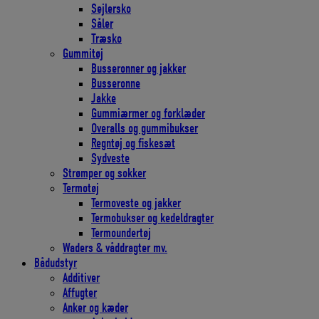
Sejlersko
Såler
Træsko
Gummitøj
Busseronner og jakker
Busseronne
Jakke
Gummiærmer og forklæder
Overalls og gummibukser
Regntøj og fiskesæt
Sydveste
Strømper og sokker
Termotøj
Termoveste og jakker
Termobukser og kedeldragter
Termoundertøj
Waders & våddragter mv.
Bådudstyr
Additiver
Affugter
Anker og kæder