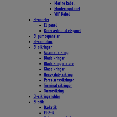
Marine kabel
Monteringskabel
VHF Kabel
El-paneler
El-panel
Reservedele til el-panel
El-pumpepaneler
El-samlebox
El-sikringer
Automat sikring
Bladsikringer
Bladsikringer store
Glassikringer
Heavy duty sikring
Porcelænssikringer
Terminal sikringer
Termosikring
El-sikringsholder
El-stik
Dækstik
El-Stik