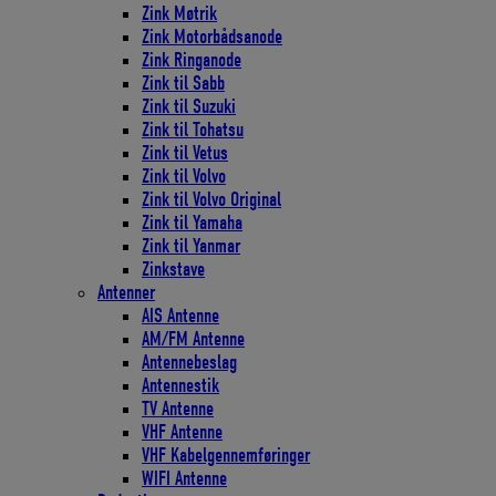
Zink Møtrik
Zink Motorbådsanode
Zink Ringanode
Zink til Sabb
Zink til Suzuki
Zink til Tohatsu
Zink til Vetus
Zink til Volvo
Zink til Volvo Original
Zink til Yamaha
Zink til Yanmar
Zinkstave
Antenner
AIS Antenne
AM/FM Antenne
Antennebeslag
Antennestik
TV Antenne
VHF Antenne
VHF Kabelgennemføringer
WIFI Antenne