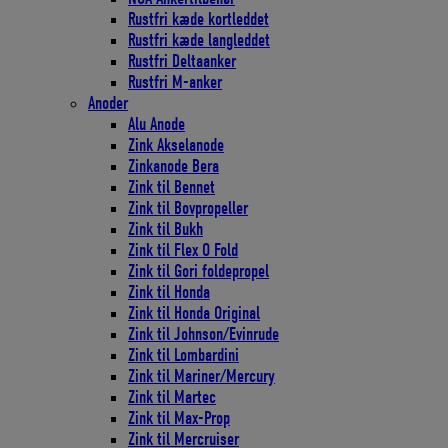
Rustfri kæde kortleddet
Rustfri kæde langleddet
Rustfri Deltaanker
Rustfri M-anker
Anoder
Alu Anode
Zink Akselanode
Zinkanode Bera
Zink til Bennet
Zink til Bovpropeller
Zink til Bukh
Zink til Flex O Fold
Zink til Gori foldepropel
Zink til Honda
Zink til Honda Original
Zink til Johnson/Evinrude
Zink til Lombardini
Zink til Mariner/Mercury
Zink til Martec
Zink til Max-Prop
Zink til Mercruiser