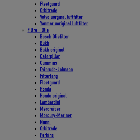
Fleetguard
Orbitrade
Volvo uorginal luftfilter
Yanmar uoriginal luftfilter
Filtre - Olie
Bosch Oliefilter
Bukh
Bukh original
Caterpillar
Cummins
Evinrude-Johnson
Filtertang
Fleetguard
Honda
Honda original
Lombardini
Mercruiser
Mercury-Mariner
Nanni
Orbitrade
Perkins