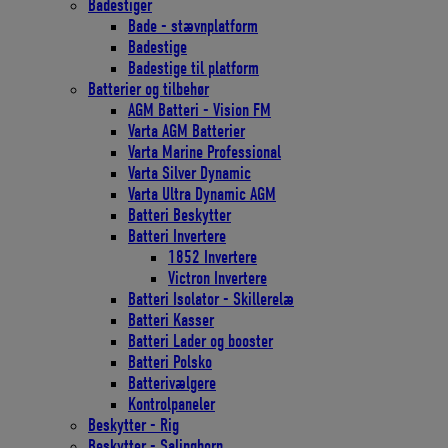
Badestiger
Bade - stævnplatform
Badestige
Badestige til platform
Batterier og tilbehør
AGM Batteri - Vision FM
Varta AGM Batterier
Varta Marine Professional
Varta Silver Dynamic
Varta Ultra Dynamic AGM
Batteri Beskytter
Batteri Invertere
1852 Invertere
Victron Invertere
Batteri Isolator - Skillerelæ
Batteri Kasser
Batteri Lader og booster
Batteri Polsko
Batterivælgere
Kontrolpaneler
Beskytter - Rig
Beskytter - Salinghorn