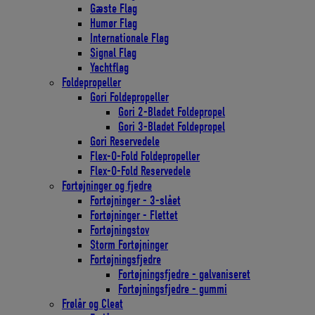
Gæste Flag
Humør Flag
Internationale Flag
Signal Flag
Yachtflag
Foldepropeller
Gori Foldepropeller
Gori 2-Bladet Foldepropel
Gori 3-Bladet Foldepropel
Gori Reservedele
Flex-O-Fold Foldepropeller
Flex-O-Fold Reservedele
Fortøjninger og fjedre
Fortøjninger - 3-slået
Fortøjninger - Flettet
Fortøjningstov
Storm Fortøjninger
Fortøjningsfjedre
Fortøjningsfjedre - galvaniseret
Fortøjningsfjedre - gummi
Frølår og Cleat