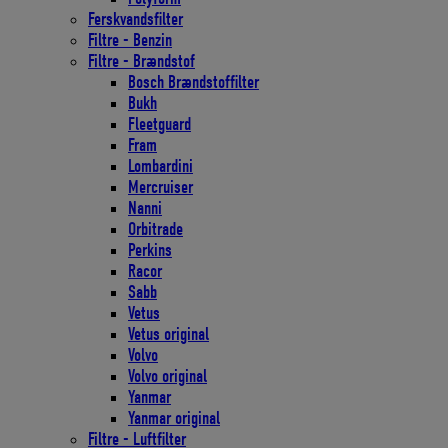
Ferskvandsfilter
Filtre - Benzin
Filtre - Brændstof
Bosch Brændstoffilter
Bukh
Fleetguard
Fram
Lombardini
Mercruiser
Nanni
Orbitrade
Perkins
Racor
Sabb
Vetus
Vetus original
Volvo
Volvo original
Yanmar
Yanmar original
Filtre - Luftfilter