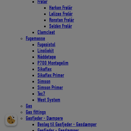
Frølår
Harken Frølår
Lalizas Frølår
Ronstan Frølår
Seldén Frølår
Clamcleat
Fugemasse
Fugepistol
Linoliekit
Nåddetape
P700 Montagelim
Sikaflex
Sikaflex Primer
Simson
Simson Primer
Tec7
West System
Gas
Gas fittings
Gasfjeder - Dæmpere
Beslag til Gasfjeder - Gasdæmper
Gasfjeder - Gasdæmper