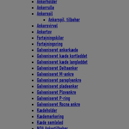
Ankerholder
Ankerrulle
Ankerspil
Ankerspil, tilbehør
Ankersvirvel
Ankertov
Fortøjningskiler
Fortøjningsring
Galvaniseret ankerkæde
Galvaniseret kæde kortleddet
Galvaniseret kæde langleddet
Galvaniseret Deltaanker
Galvaniseret M-ankre
Galvaniseret paraplyankre
Galvaniseret pladeanker
Galvaniseret Plovankre
Galvaniseret P-ring
Galvaniseret Rocna ankre
Kædeholder
Kædemarkering
Kæde samleled
NOA Ankertilbehør