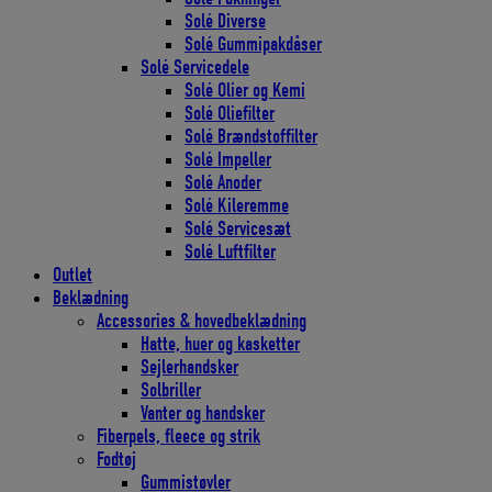
Solé Diverse
Solé Gummipakdåser
Solé Servicedele
Solé Olier og Kemi
Solé Oliefilter
Solé Brændstoffilter
Solé Impeller
Solé Anoder
Solé Kileremme
Solé Servicesæt
Solé Luftfilter
Outlet
Beklædning
Accessories & hovedbeklædning
Hatte, huer og kasketter
Sejlerhandsker
Solbriller
Vanter og handsker
Fiberpels, fleece og strik
Fodtøj
Gummistøvler