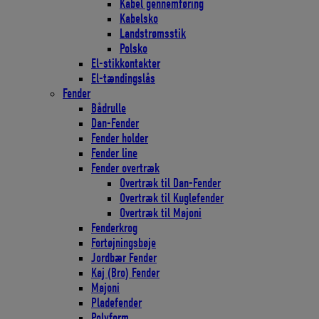
Kabel gennemføring
Kabelsko
Landstrømsstik
Polsko
El-stikkontakter
El-tændingslås
Fender
Bådrulle
Dan-Fender
Fender holder
Fender line
Fender overtræk
Overtræk til Dan-Fender
Overtræk til Kuglefender
Overtræk til Majoni
Fenderkrog
Fortøjningsbøje
Jordbær Fender
Kaj (Bro) Fender
Majoni
Pladefender
Polyform