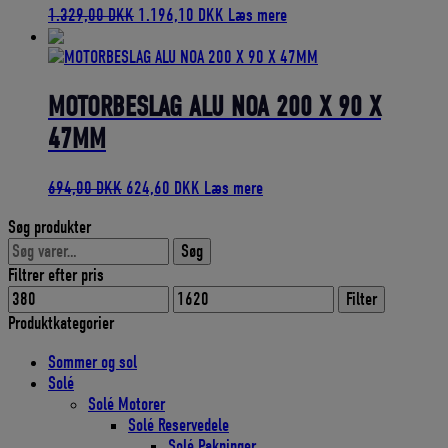
Den
Den
1.329,00
DKK
1.196,10
DKK
Læs mere
oprindelige
aktuelle
pris
pris
var:
er:
1.329,00 DKK.
1.196,10 DKK.
MOTORBESLAG ALU NOA 200 X 90 X
47MM
Den
Den
694,00
DKK
624,60
DKK
Læs mere
oprindelige
aktuelle
Søg produkter
pris
pris
Søg
var:
er:
Søg
efter:
694,00 DKK.
624,60 DKK.
Filtrer efter pris
Mindste
Højeste
Filter
pris
pris
Produktkategorier
Sommer og sol
Solé
Solé Motorer
Solé Reservedele
Solé Pakninger