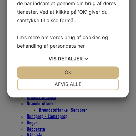
Blokke, Aluminium
de har indsamlet gennem din brug af deres
Blokke, Galvaniseret
tjenester. Ved at klikke på 'OK' giver du
Blokke, Rustfri
samtykke til disse formål.
Blokke, Scepter
Blokke Viadana
Borde
Læs mere om vores brug af cookies og
Bordbeslag
behandling af persondata
her
.
Bordplade
Bordstativ
VIS
DETALJER
Bordsøjle
Bøjler og kroge
Bøjle
JA
NEJ
OK
JA
NEJ
Krog
NØDVENDIGE
PRÆFERENCER
AFVIS ALLE
Monteringsplade med øje
Pad eyes
JA
NEJ
JA
NEJ
Brændstofdunke
MARKETING
STATISTIK
Brændstoftanke
Brændstoftanke -Sensorer
Bundprop - Lænseprop
Bøger
Bådbørste
Bådpleje