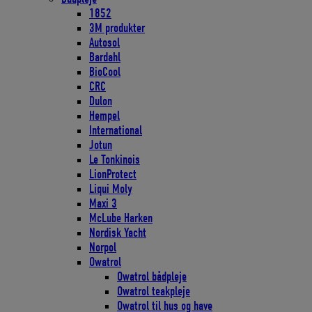
1852
3M produkter
Autosol
Bardahl
BioCool
CRC
Dulon
Hempel
International
Jotun
Le Tonkinois
LionProtect
Liqui Moly
Maxi 3
McLube Harken
Nordisk Yacht
Norpol
Owatrol
Owatrol bådpleje
Owatrol teakpleje
Owatrol til hus og have