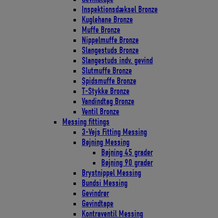
Inspektionsdæksel Bronze
Kuglehane Bronze
Muffe Bronze
Nippelmuffe Bronze
Slangestuds Bronze
Slangestuds indv. gevind
Slutmuffe Bronze
Spidsmuffe Bronze
T-Stykke Bronze
Vandindtag Bronze
Ventil Bronze
Messing fittings
3-Vejs Fitting Messing
Bøjning Messing
Bøjning 45 grader
Bøjning 90 grader
Brystnippel Messing
Bundsi Messing
Gevindrør
Gevindtape
Kontraventil Messing