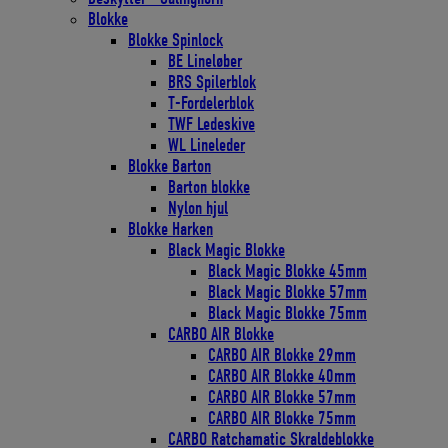
Blokke
Blokke Spinlock
BE Lineløber
BRS Spilerblok
T-Fordelerblok
TWF Ledeskive
WL Lineleder
Blokke Barton
Barton blokke
Nylon hjul
Blokke Harken
Black Magic Blokke
Black Magic Blokke 45mm
Black Magic Blokke 57mm
Black Magic Blokke 75mm
CARBO AIR Blokke
CARBO AIR Blokke 29mm
CARBO AIR Blokke 40mm
CARBO AIR Blokke 57mm
CARBO AIR Blokke 75mm
CARBO Ratchamatic Skraldeblokke