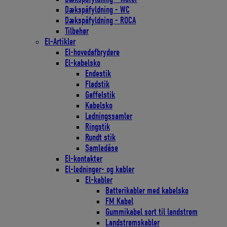
Dækspåfyldning - WC
Dækspåfyldning - ROCA
Tilbehør
El-Artikler
El-hovedafbrydere
El-kabelsko
Endestik
Fladstik
Gaffelstik
Kabelsko
Ledningssamler
Ringstik
Rundt stik
Samledåse
El-kontakter
El-ledninger- og kabler
El-kabler
Batterikabler med kabelsko
FM Kabel
Gummikabel sort til landstrøm
Landstrømskabler