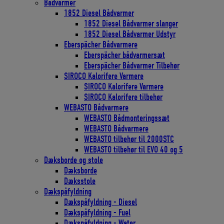
Bådvarmer
1852 Diesel Bådvarmer
1852 Diesel Bådvarmer slanger
1852 Diesel Bådvarmer Udstyr
Eberspächer Bådvarmere
Eberspächer bådvarmersæt
Eberspächer Bådvarmer Tilbehør
SIROCO Kalorifere Varmere
SIROCO Kalorifere Varmere
SIROCO Kalorifere tilbehør
WEBASTO Bådvarmere
WEBASTO Bådmonteringssæt
WEBASTO Bådvarmere
WEBASTO tilbehør til 2000STC
WEBASTO tilbehør til EVO 40 og 5
Dæksborde og stole
Dæksborde
Dæksstole
Dækspåfyldning
Dækspåfyldning - Diesel
Dækspåfyldning - Fuel
Dækspåfyldning - Water