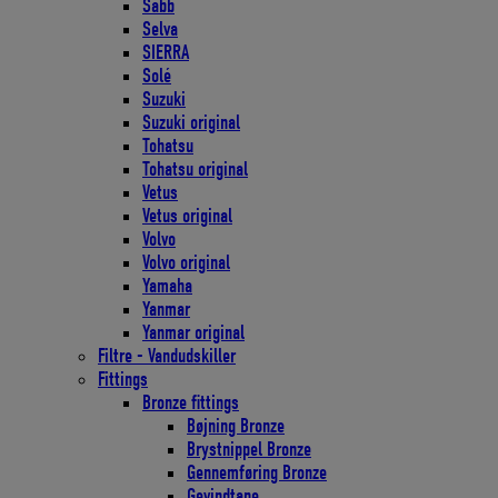
Sabb
Selva
SIERRA
Solé
Suzuki
Suzuki original
Tohatsu
Tohatsu original
Vetus
Vetus original
Volvo
Volvo original
Yamaha
Yanmar
Yanmar original
Filtre - Vandudskiller
Fittings
Bronze fittings
Bøjning Bronze
Brystnippel Bronze
Gennemføring Bronze
Gevindtape