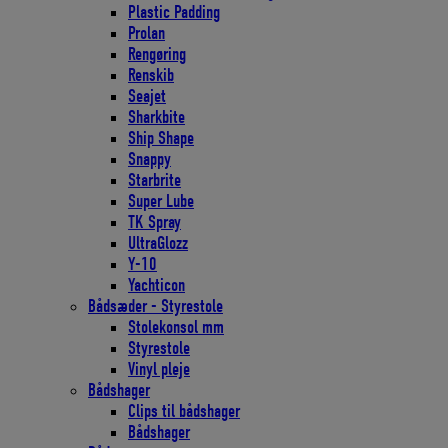
Plastic Padding
Prolan
Rengøring
Renskib
Seajet
Sharkbite
Ship Shape
Snappy
Starbrite
Super Lube
TK Spray
UltraGlozz
Y-10
Yachticon
Bådsæder - Styrestole
Stolekonsol mm
Styrestole
Vinyl pleje
Bådshager
Clips til bådshager
Bådshager