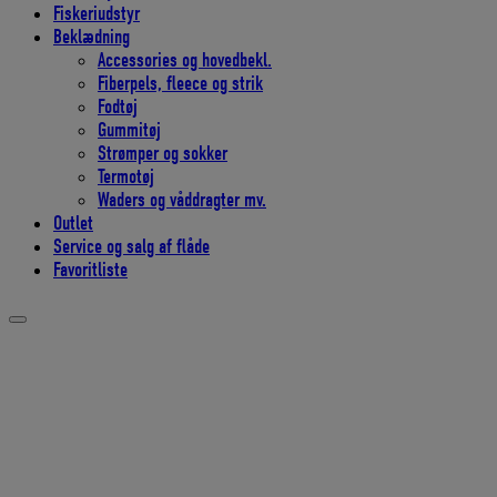
Fiskeriudstyr
Beklædning
Accessories og hovedbekl.
Fiberpels, fleece og strik
Fodtøj
Gummitøj
Strømper og sokker
Termotøj
Waders og våddragter mv.
Outlet
Service og salg af flåde
Favoritliste