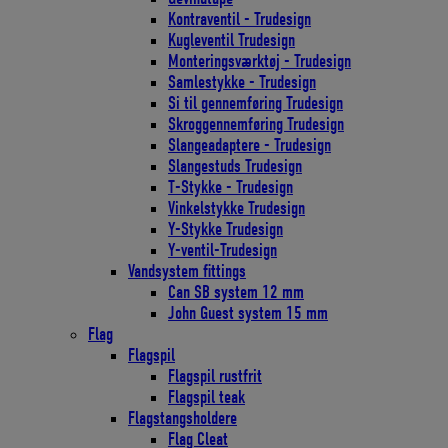
Kontraventil - Trudesign
Kugleventil Trudesign
Monteringsværktøj - Trudesign
Samlestykke - Trudesign
Si til gennemføring Trudesign
Skroggennemføring Trudesign
Slangeadaptere - Trudesign
Slangestuds Trudesign
T-Stykke - Trudesign
Vinkelstykke Trudesign
Y-Stykke Trudesign
Y-ventil-Trudesign
Vandsystem fittings
Can SB system 12 mm
John Guest system 15 mm
Flag
Flagspil
Flagspil rustfrit
Flagspil teak
Flagstangsholdere
Flag Cleat