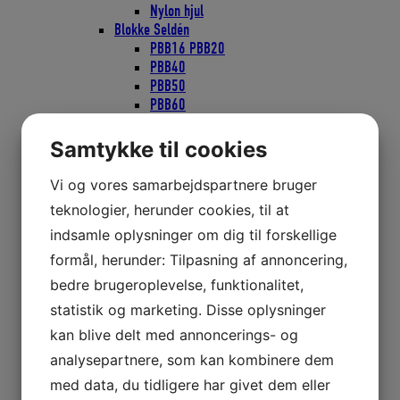
Nylon hjul
Blokke Seldén
PBB16 PBB20
PBB40
PBB50
PBB60
PBB70
PBB80
Samtykke til cookies
PBB100
PBB60/80 Quick Lock
Vi og vores samarbejdspartnere bruger
RBB60
teknologier, herunder cookies, til at
RBB80
indsamle oplysninger om dig til forskellige
BBB20
BBB30
formål, herunder: Tilpasning af annoncering,
BBB40
bedre brugeroplevelse, funktionalitet,
BBB60
statistik og marketing. Disse oplysninger
S20
S30
kan blive delt med annoncerings- og
S40
analysepartnere, som kan kombinere dem
High Load
med data, du tidligere har givet dem eller
Selden Tilbehør