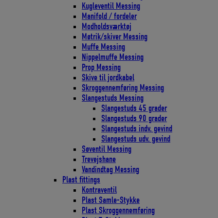
Kugleventil Messing
Manifold / fordeler
Modholdsværktøj
Møtrik/skiver Messing
Muffe Messing
Nippelmuffe Messing
Prop Messing
Skive til jordkabel
Skroggennemføring Messing
Slangestuds Messing
Slangestuds 45 grader
Slangestuds 90 grader
Slangestuds indv. gevind
Slangestuds udv. gevind
Søventil Messing
Trevejshane
Vandindtag Messing
Plast fittings
Kontraventil
Plast Samle-Stykke
Plast Skroggennemføring