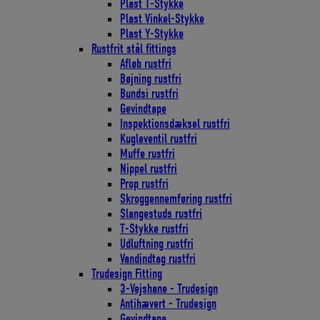
Plast T-Stykke
Plast Vinkel-Stykke
Plast Y-Stykke
Rustfrit stål fittings
Afløb rustfri
Bøjning rustfri
Bundsi rustfri
Gevindtape
Inspektionsdæksel rustfri
Kugleventil rustfri
Muffe rustfri
Nippel rustfri
Prop rustfri
Skroggennemføring rustfri
Slangestuds rustfri
T-Stykke rustfri
Udluftning rustfri
Vandindtag rustfri
Trudesign Fitting
3-Vejshane - Trudesign
Antihævert - Trudesign
Gevindtape