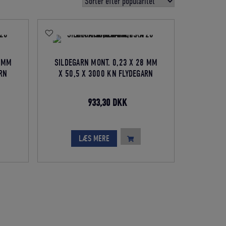
8 MM
SILDEGARN MONT. 0,23 X 28 MM
ARN
X 50,5 X 3000 KN FLYDEGARN
Den
Den
933,30
DKK
lle
oprindelige
aktuelle
pris
pris
LÆS MERE
var:
er:
5 DKK.
1.037,00 DKK.
933,30 DKK.