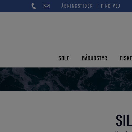
Hop
|
ÅBNINGSTIDER
FIND VEJ
til
indholdet
SOLÉ
BÅDUDSTYR
FISK
SI