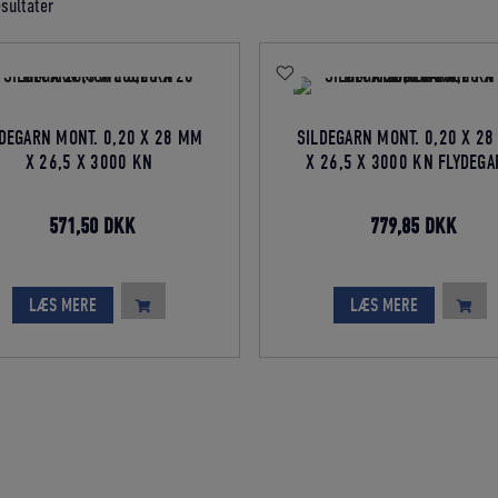
Sorteret
esultater
efter
gennemsnitlig
bedømmelse
DEGARN MONT. 0,20 X 28 MM
SILDEGARN MONT. 0,20 X 2
X 26,5 X 3000 KN
X 26,5 X 3000 KN FLYDEG
Den
Den
Den
Den
571,50
DKK
779,85
DKK
oprindelige
aktuelle
oprindelige
aktue
pris
pris
pris
pris
LÆS MERE
LÆS MERE
var:
er:
var:
er:
635,00 DKK.
571,50 DKK.
866,50 DKK.
779,8