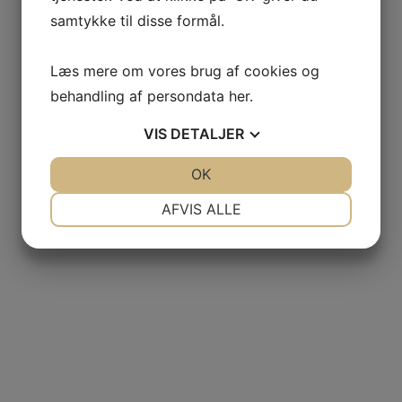
samtykke til disse formål.
Læs mere om vores brug af cookies og
behandling af persondata
her
.
VIS
DETALJER
JA
NEJ
OK
JA
NEJ
NØDVENDIGE
PRÆFERENCER
AFVIS ALLE
JA
NEJ
JA
NEJ
MARKETING
STATISTIK