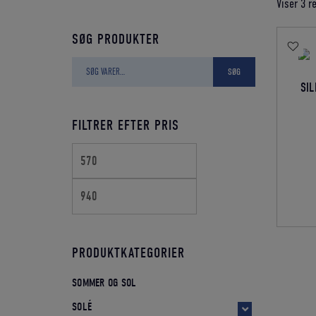
Viser 3 r
SØG PRODUKTER
Søg
SØG
efter:
SIL
FILTRER EFTER PRIS
Mindste
Højeste
pris
pris
PRODUKTKATEGORIER
SOMMER OG SOL
SOLÉ