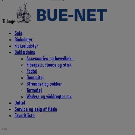
efter:
Tilbage
Solé
Bådudstyr
Fiskeriudstyr
Beklædning
Accessories og hovedbekl.
Fiberpels, fleece og strik
Fodtøj
Gummitøj
Strømper og sokker
Termotøj
Waders og våddragter mv.
Outlet
Service og salg af flåde
Favoritliste