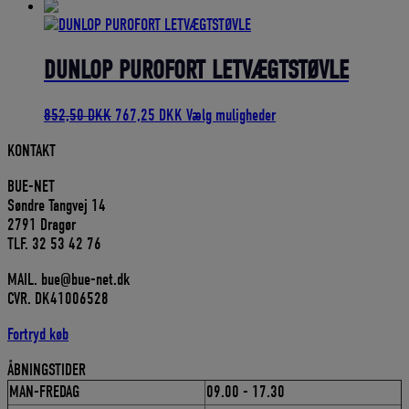
oprindelige
aktuelle
pris
pris
var:
er:
900,00 DKK.
810,00 DKK.
DUNLOP PUROFORT LETVÆGTSTØVLE
Den
Den
852,50
DKK
767,25
DKK
Vælg muligheder
oprindelige
aktuelle
KONTAKT
pris
pris
var:
er:
BUE-NET
852,50 DKK.
767,25 DKK.
Søndre Tangvej 14
2791 Dragør
TLF. 32 53 42 76
MAIL. bue@bue-net.dk
CVR. DK41006528
Fortryd køb
ÅBNINGSTIDER
MAN-FREDAG
09.00 - 17.30