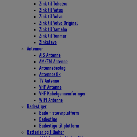
Zink til Tohatsu
Zink til Vetus
Zink til Volvo
Zink til Volvo Original
Zink til Yamaha
Zink til Yanmar
Zinkstave
Antenner
AIS Antenne
AM/FM Antenne
Antennebeslag
Antennestik
TV Antenne
VHF Antenne
VHF Kabelgennemføringer
WIFI Antenne
Badestiger
Bade - stævnplatform
Badestige
Badestige til platform
Batterier og tilbehør