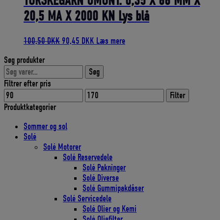
TORSKEGARN UMONT. 0,35 X 68 MM X
20,5 MA X 2000 KN Lys blå
Den
Den
100,50
DKK
90,45
DKK
Læs mere
oprindelige
aktuelle
Søg produkter
pris
pris
Søg
var:
er:
Søg
efter:
100,50 DKK.
90,45 DKK.
Filtrer efter pris
Mindste
Højeste
Filter
pris
pris
Produktkategorier
Sommer og sol
Solé
Solé Motorer
Solé Reservedele
Solé Pakninger
Solé Diverse
Solé Gummipakdåser
Solé Servicedele
Solé Olier og Kemi
Solé Oliefilter