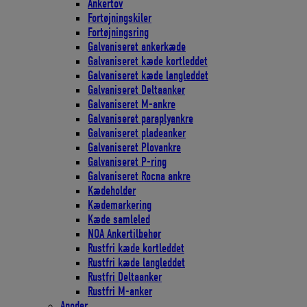
Ankertov
Fortøjningskiler
Fortøjningsring
Galvaniseret ankerkæde
Galvaniseret kæde kortleddet
Galvaniseret kæde langleddet
Galvaniseret Deltaanker
Galvaniseret M-ankre
Galvaniseret paraplyankre
Galvaniseret pladeanker
Galvaniseret Plovankre
Galvaniseret P-ring
Galvaniseret Rocna ankre
Kædeholder
Kædemarkering
Kæde samleled
NOA Ankertilbehør
Rustfri kæde kortleddet
Rustfri kæde langleddet
Rustfri Deltaanker
Rustfri M-anker
Anoder