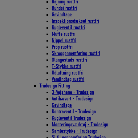
Bøjning rustfri
Bundsi rustfri
Gevindtape
Inspektionsdæksel rustfri
Kugleventil rustfri
Muffe rustfri
Nippel rustfri
Prop rustfri
Skroggennemføring rustfri
Slangestuds rustfri
T-Stykke rustfri
Udluftning rustfri
Vandindtag rustfri
Trudesign Fitting
3-Vejshane - Trudesign
Antihævert - Trudesign
Gevindtape
Kontraventil - Trudesign
Kugleventil Trudesign
Monteringsværktøj - Trudesign
Samlestykke - Trudesign
Si til gennemføring Trudesign