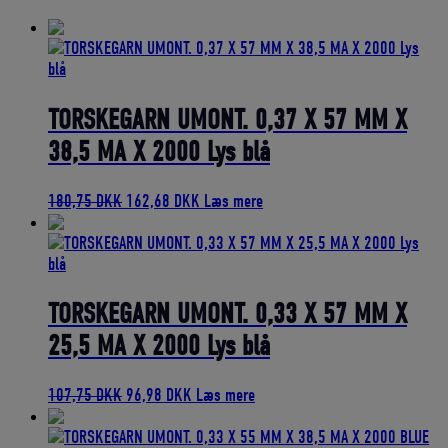
bedømmelse
TORSKEGARN UMONT. 0,37 X 57 MM X
38,5 MA X 2000 Lys blå
Den
Den
180,75
DKK
162,68
DKK
Læs mere
oprindelige
aktuelle
pris
pris
var:
er:
180,75 DKK.
162,68 DKK.
TORSKEGARN UMONT. 0,33 X 57 MM X
25,5 MA X 2000 Lys blå
Den
Den
107,75
DKK
96,98
DKK
Læs mere
oprindelige
aktuelle
pris
pris