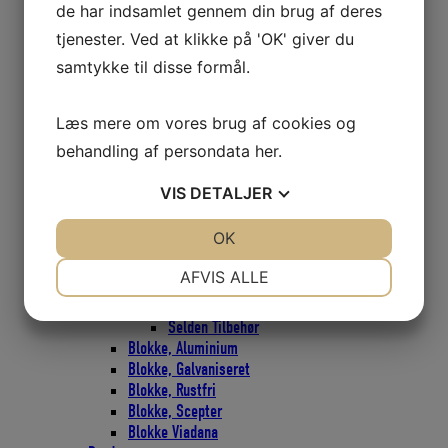
de har indsamlet gennem din brug af deres
PBB60
PBB70
tjenester. Ved at klikke på 'OK' giver du
PBB80
samtykke til disse formål.
PBB100
PBB60/80 Quick Lock
RBB60
Læs mere om vores brug af cookies og
RBB80
behandling af persondata
her
.
BBB20
BBB30
VIS
DETALJER
BBB40
BBB60
JA
NEJ
OK
JA
NEJ
S20
S30
NØDVENDIGE
PRÆFERENCER
AFVIS ALLE
S40
High Load
JA
NEJ
JA
NEJ
Selden Tilbehør
MARKETING
STATISTIK
Blokke, Aluminium
Blokke, Galvaniseret
Blokke, Rustfri
Blokke, Scepter
Blokke Viadana