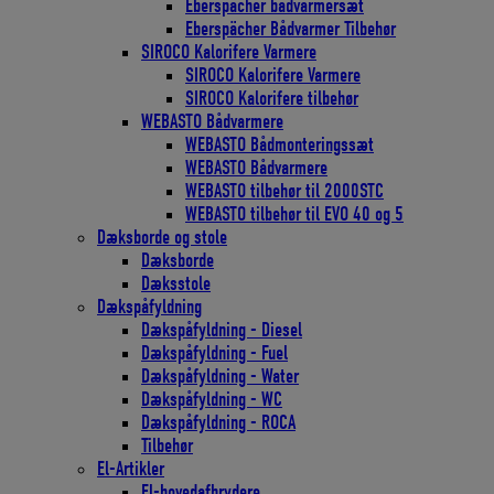
Eberspächer bådvarmersæt
Eberspächer Bådvarmer Tilbehør
SIROCO Kalorifere Varmere
SIROCO Kalorifere Varmere
SIROCO Kalorifere tilbehør
WEBASTO Bådvarmere
WEBASTO Bådmonteringssæt
WEBASTO Bådvarmere
WEBASTO tilbehør til 2000STC
WEBASTO tilbehør til EVO 40 og 5
Dæksborde og stole
Dæksborde
Dæksstole
Dækspåfyldning
Dækspåfyldning - Diesel
Dækspåfyldning - Fuel
Dækspåfyldning - Water
Dækspåfyldning - WC
Dækspåfyldning - ROCA
Tilbehør
El-Artikler
El-hovedafbrydere