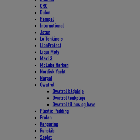
CRC
Dulon
Hempel
International
Jotun
Le Tonkinois
LionProtect
Liqui Moly
Maxi 3
McLube Harken
Nordisk Yacht
Norpol
Owatrol
Owatrol bådpleje
Owatrol teakpleje
Owatrol til hus og have
Plastic Padding
Prolan
Rengøring
Renskib
Seajet