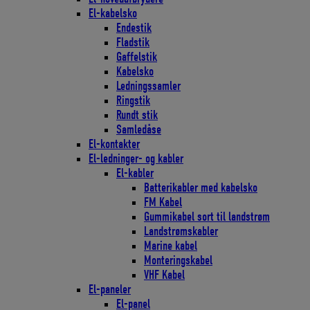
El-kabelsko
Endestik
Fladstik
Gaffelstik
Kabelsko
Ledningssamler
Ringstik
Rundt stik
Samledåse
El-kontakter
El-ledninger- og kabler
El-kabler
Batterikabler med kabelsko
FM Kabel
Gummikabel sort til landstrøm
Landstrømskabler
Marine kabel
Monteringskabel
VHF Kabel
El-paneler
El-panel