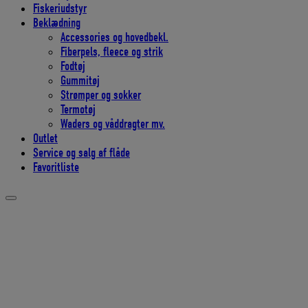
Fiskeriudstyr
Beklædning
Accessories og hovedbekl.
Fiberpels, fleece og strik
Fodtøj
Gummitøj
Strømper og sokker
Termotøj
Waders og våddragter mv.
Outlet
Service og salg af flåde
Favoritliste