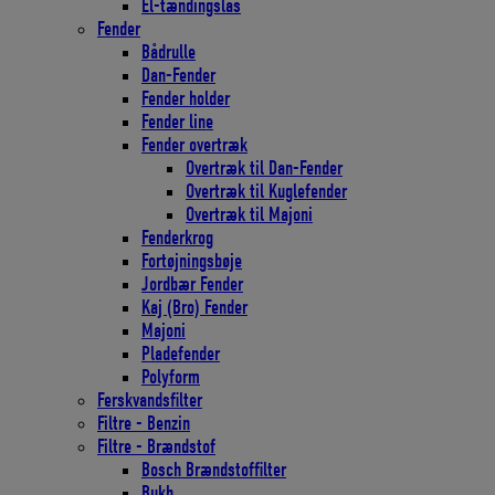
El-tændingslås
Fender
Bådrulle
Dan-Fender
Fender holder
Fender line
Fender overtræk
Overtræk til Dan-Fender
Overtræk til Kuglefender
Overtræk til Majoni
Fenderkrog
Fortøjningsbøje
Jordbær Fender
Kaj (Bro) Fender
Majoni
Pladefender
Polyform
Ferskvandsfilter
Filtre - Benzin
Filtre - Brændstof
Bosch Brændstoffilter
Bukh