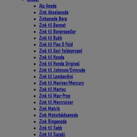
Alu Anode
Zink Akselanode
Zinkanode Bera
Zink til Bennet
Zink til Bovpropeller
Zink til Bukh
Zink til Flex O Fold
Zink til Gori foldepropel
Zink til Honda
Zink til Honda Original
Zink til Johnson/Evinrude
Zink til Lombardini
Zink til Mariner/Mercury
Zink til Martec
Zink til Max-Prop
Zink til Mercruiser
Zink Møtrik
Zink Motorbådsanode
Zink Ringanode
Zink til Sabb
Zink til Suzuki