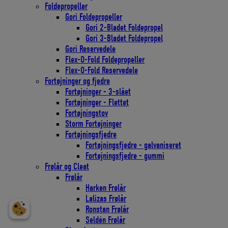
Foldepropeller
Gori Foldepropeller
Gori 2-Bladet Foldepropel
Gori 3-Bladet Foldepropel
Gori Reservedele
Flex-O-Fold Foldepropeller
Flex-O-Fold Reservedele
Fortøjninger og fjedre
Fortøjninger - 3-slået
Fortøjninger - Flettet
Fortøjningstov
Storm Fortøjninger
Fortøjningsfjedre
Fortøjningsfjedre - galvaniseret
Fortøjningsfjedre - gummi
Frølår og Cleat
Frølår
Harken Frølår
Lalizas Frølår
Ronstan Frølår
Seldén Frølår