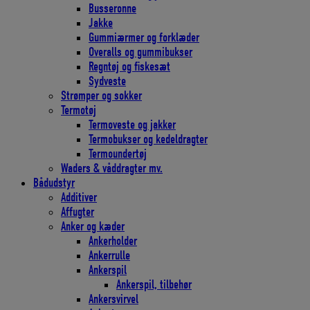
Busseronne
Jakke
Gummiærmer og forklæder
Overalls og gummibukser
Regntøj og fiskesæt
Sydveste
Strømper og sokker
Termotøj
Termoveste og jakker
Termobukser og kedeldragter
Termoundertøj
Waders & våddragter mv.
Bådudstyr
Additiver
Affugter
Anker og kæder
Ankerholder
Ankerrulle
Ankerspil
Ankerspil, tilbehør
Ankersvirvel