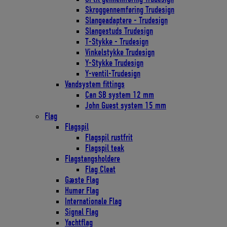
Skroggennemføring Trudesign
Slangeadaptere - Trudesign
Slangestuds Trudesign
T-Stykke - Trudesign
Vinkelstykke Trudesign
Y-Stykke Trudesign
Y-ventil-Trudesign
Vandsystem fittings
Can SB system 12 mm
John Guest system 15 mm
Flag
Flagspil
Flagspil rustfrit
Flagspil teak
Flagstangsholdere
Flag Cleat
Gæste Flag
Humør Flag
Internationale Flag
Signal Flag
Yachtflag