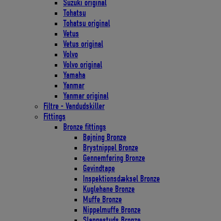
Suzuki original
Tohatsu
Tohatsu original
Vetus
Vetus original
Volvo
Volvo original
Yamaha
Yanmar
Yanmar original
Filtre - Vandudskiller
Fittings
Bronze fittings
Bøjning Bronze
Brystnippel Bronze
Gennemføring Bronze
Gevindtape
Inspektionsdæksel Bronze
Kuglehane Bronze
Muffe Bronze
Nippelmuffe Bronze
Slangestuds Bronze