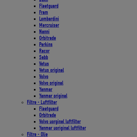
Fleetguard
Fram
Lombardini
Mercruiser
Nanni
Orbitrade
Perkins
Racor
Sabb
Vetus
Vetus original
Volvo
Volvo original
Yanmar
Yanmar original
Filtre - Luftfilter
Fleetguard
Orbitrade
Volvo uorginal luftfilter
Yanmar uoriginal luftfilter
Filtre - Olie