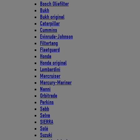
Bosch Oliefilter
Bukh
Bukh original
Caterpillar
Cummins
Evinrude-Johnson
Filtertang
Fleetguard
Honda
Honda original
Lombardini
Mercruiser
Mercury-Mariner
Nanni
Orbitrade
Perkins
Sabb
Selva
SIERRA
Solé
Suzuki