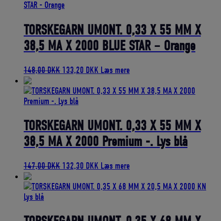
var:
er:
107,75 DKK.
96,98 DKK.
TORSKEGARN UMONT. 0,33 X 55 MM X
38,5 MA X 2000 BLUE STAR – Orange
Den
Den
148,00
DKK
133,20
DKK
Læs mere
oprindelige
aktuelle
pris
pris
var:
er:
148,00 DKK.
133,20 DKK.
TORSKEGARN UMONT. 0,33 X 55 MM X
38,5 MA X 2000 Premium -. Lys blå
Den
Den
147,00
DKK
132,30
DKK
Læs mere
oprindelige
aktuelle
pris
pris
var:
er:
147,00 DKK.
132,30 DKK.