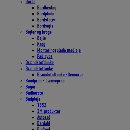
Borde
Bordbeslag
Bordplade
Bordstativ
Bordsøjle
Bøjler og kroge
Bøjle
Krog
Monteringsplade med øje
Pad eyes
Brændstofdunke
Brændstoftanke
Brændstoftanke -Sensorer
Bundprop - Lænseprop
Bøger
Bådbørste
Bådpleje
1852
3M produkter
Autosol
Bardahl
BioCool