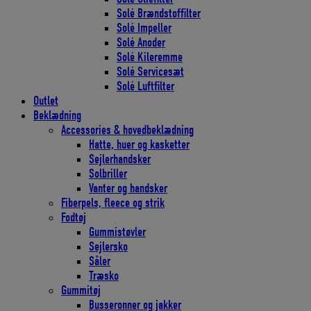
Solé Brændstoffilter
Solé Impeller
Solé Anoder
Solé Kileremme
Solé Servicesæt
Solé Luftfilter
Outlet
Beklædning
Accessories & hovedbeklædning
Hatte, huer og kasketter
Sejlerhandsker
Solbriller
Vanter og handsker
Fiberpels, fleece og strik
Fodtøj
Gummistøvler
Sejlersko
Såler
Træsko
Gummitøj
Busseronner og jakker