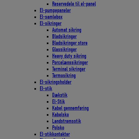
Reservedele til el-panel
El-pumpepaneler
El-samlebox
El-sikringer
Automat sikring
Bladsikringer
Bladsikringer store
Glassikringer
Heavy duty sikring
Porcelænssikringer
Terminal sikringer
Termosikring
El-sikringsholder
El-stik
Dækstik
El-Stik
Kabel gennemføring
Kabelsko
Landstrømsstik
Polsko
El-stikkontakter