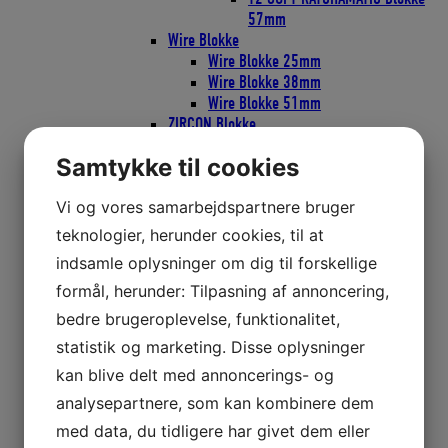
57mm
Wire Blokke
Wire Blokke 25mm
Wire Blokke 38mm
Wire Blokke 51mm
ZIRCON Blokke
ZIRCON Blokke 40mm
Samtykke til cookies
ZIRCON Blokke 57mm
Blokke Ronstan
Vi og vores samarbejdspartnere bruger
Blokke serie 20
Blokke serie 30
teknologier, herunder cookies, til at
Blokke serie 40
indsamle oplysninger om dig til forskellige
Blokke serie 50
formål, herunder: Tilpasning af annoncering,
Faldudtag til wire eller tov
Gennemførings Blokke
bedre brugeroplevelse, funktionalitet,
Mini Blokke
statistik og marketing. Disse oplysninger
Nylon hjul
kan blive delt med annoncerings- og
Blokke Seldén
PBB16 PBB20
analysepartnere, som kan kombinere dem
PBB40
med data, du tidligere har givet dem eller
PBB50