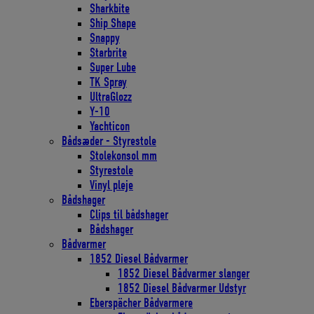
Sharkbite
Ship Shape
Snappy
Starbrite
Super Lube
TK Spray
UltraGlozz
Y-10
Yachticon
Bådsæder - Styrestole
Stolekonsol mm
Styrestole
Vinyl pleje
Bådshager
Clips til bådshager
Bådshager
Bådvarmer
1852 Diesel Bådvarmer
1852 Diesel Bådvarmer slanger
1852 Diesel Bådvarmer Udstyr
Eberspächer Bådvarmere