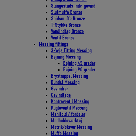
Slangestuds indv. gevind
Slutmuffe Bronze
Spidsmuffe Bronze
T-Stykke Bronze
Vandindtag Bronze
Ventil Bronze
Messing fittings
3-Vejs Fitting Messing
Bøjning Messing
Bøjning 45 grader
Bøjning 90 grader
Brystnippel Messing
Bundsi Messing
Gevindrør
Gevindtape
Kontraventil Messing
Kugleventil Messing
Manifold / fordeler
Modholdsværktøj
Møtrik/skiver Messing
Muffe Messing