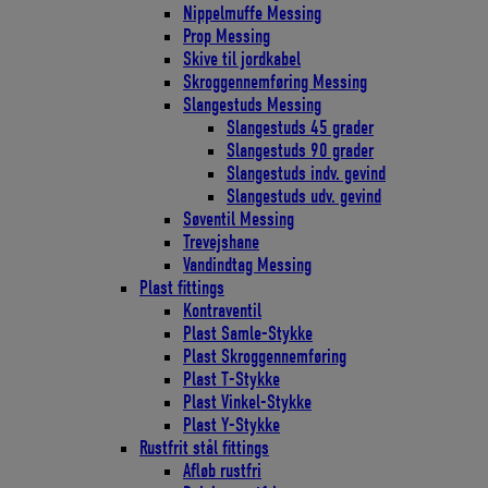
Nippelmuffe Messing
Prop Messing
Skive til jordkabel
Skroggennemføring Messing
Slangestuds Messing
Slangestuds 45 grader
Slangestuds 90 grader
Slangestuds indv. gevind
Slangestuds udv. gevind
Søventil Messing
Trevejshane
Vandindtag Messing
Plast fittings
Kontraventil
Plast Samle-Stykke
Plast Skroggennemføring
Plast T-Stykke
Plast Vinkel-Stykke
Plast Y-Stykke
Rustfrit stål fittings
Afløb rustfri