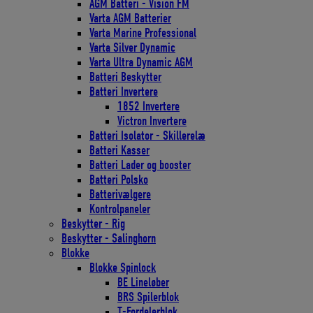
AGM Batteri - Vision FM
Varta AGM Batterier
Varta Marine Professional
Varta Silver Dynamic
Varta Ultra Dynamic AGM
Batteri Beskytter
Batteri Invertere
1852 Invertere
Victron Invertere
Batteri Isolator - Skillerelæ
Batteri Kasser
Batteri Lader og booster
Batteri Polsko
Batterivælgere
Kontrolpaneler
Beskytter - Rig
Beskytter - Salinghorn
Blokke
Blokke Spinlock
BE Lineløber
BRS Spilerblok
T-Fordelerblok