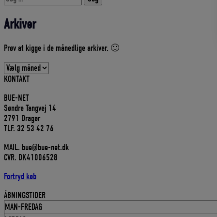
efter:
Arkiver
Prøv at kigge i de månedlige arkiver. 🙂
Arkiver
KONTAKT
BUE-NET
Søndre Tangvej 14
2791 Dragør
TLF. 32 53 42 76
MAIL. bue@bue-net.dk
CVR. DK41006528
Fortryd køb
ÅBNINGSTIDER
MAN-FREDAG