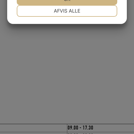
NØDVENDIGE
PRÆFERENCER
AFVIS ALLE
JA
NEJ
JA
NEJ
MARKETING
STATISTIK
09.00 - 17.30