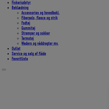
Fiskeriudstyr
Beklædning
Accessories og hovedbekl.
Fiberpels, fleece og strik
Fodtøj
Gummitøj
Strømper og sokker
Termotøj
Waders og våddragter mv.
Outlet
Service og salg af flåde
Favoritliste