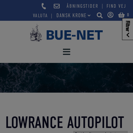
Hop
|
ÅBNINGSTIDER
FIND VEJ
til
0
VALUTA
indholdet
Filtrer
LOWRANCE AUTOPILOT