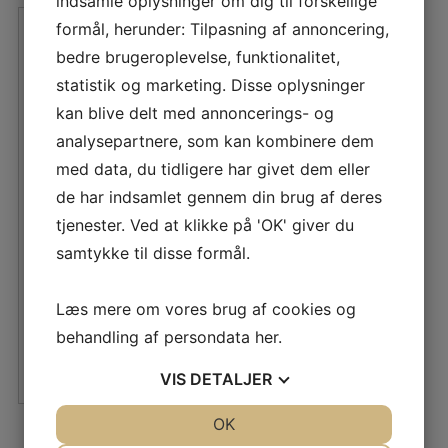
indsamle oplysninger om dig til forskellige
formål, herunder: Tilpasning af annoncering,
bedre brugeroplevelse, funktionalitet,
statistik og marketing. Disse oplysninger
kan blive delt med annoncerings- og
analysepartnere, som kan kombinere dem
med data, du tidligere har givet dem eller
de har indsamlet gennem din brug af deres
MEKANISK AUTOPILOT
tjenester. Ved at klikke på 'OK' giver du
TIL LOWRANCE &
SIMRAD
samtykke til disse formål.
Den
Den
14.399,10
DKK
Læs mere om vores brug af cookies og
oprindelige
aktuelle
behandling af persondata
her
.
pris
pris
LÆS MERE
var:
er:
VIS
DETALJER
15.999,00 DKK.
14.399,10 DKK.
JA
NEJ
OK
JA
NEJ