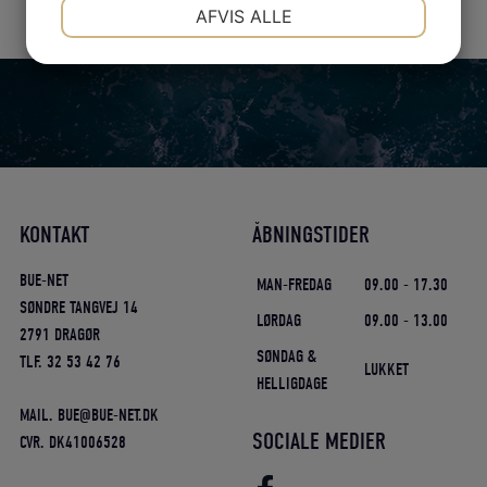
NØDVENDIGE
PRÆFERENCER
AFVIS ALLE
JA
NEJ
JA
NEJ
MARKETING
STATISTIK
KONTAKT
ÅBNINGSTIDER
BUE-NET
MAN-FREDAG
09.00 - 17.30
SØNDRE TANGVEJ 14
LØRDAG
09.00 - 13.00
2791 DRAGØR
SØNDAG &
TLF. 32 53 42 76
LUKKET
HELLIGDAGE
MAIL. BUE@BUE-NET.DK
SOCIALE MEDIER
CVR. DK41006528