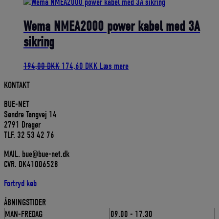
pris
pris
var:
er:
98,00 DKK.
88,20 DKK.
Wema NMEA2000 power kabel med 3A
sikring
Den
Den
194,00
DKK
174,60
DKK
Læs mere
oprindelige
aktuelle
KONTAKT
pris
pris
var:
er:
BUE-NET
194,00 DKK.
174,60 DKK.
Søndre Tangvej 14
2791 Dragør
TLF. 32 53 42 76
MAIL. bue@bue-net.dk
CVR. DK41006528
Fortryd køb
ÅBNINGSTIDER
MAN-FREDAG
09.00 - 17.30