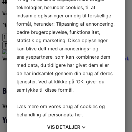
Den
Den
189,00
DKK
170,10
DKK
teknologier, herunder cookies, til at
oprindelige
aktuelle
Wema NMEA2000 Dropkabler må max være 6 mtr lange.
pris
pris
indsamle oplysninger om dig til forskellige
var:
er:
formål, herunder: Tilpasning af annoncering,
På fjernlager
189,00 DKK.
170,10 DKK.
bedre brugeroplevelse, funktionalitet,
Wema
statistik og marketing. Disse oplysninger
NMEA2000
Tilføj til kurv
kan blive delt med annoncerings- og
drop
kabel/backbone
analysepartnere, som kan kombinere dem
Varenummer (SKU):
COLWE220014
Kategori:
NMEA2000 WEMA Netværk
kabel
med data, du tidligere har givet dem eller
0,5
Beskrivelse
de har indsamlet gennem din brug af deres
m
Yderligere information
antal
tjenester. Ved at klikke på 'OK' giver du
Beskrivelse
samtykke til disse formål.
Wema NMEA2000 Drop-/Backbonekabel 0,5m.
Læs mere om vores brug af cookies og
behandling af persondata
her
.
Yderligere information
VIS
DETALJER