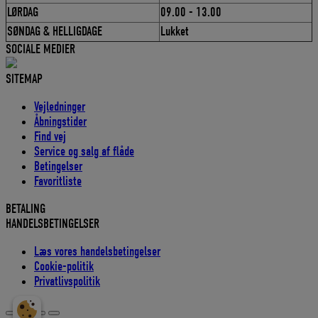
LØRDAG
09.00 - 13.00
SØNDAG & HELLIGDAGE
Lukket
SOCIALE MEDIER
SITEMAP
Vejledninger
Åbningstider
Find vej
Service og salg af flåde
Betingelser
Favoritliste
BETALING
HANDELSBETINGELSER
Læs vores handelsbetingelser
Cookie-politik
Privatlivspolitik