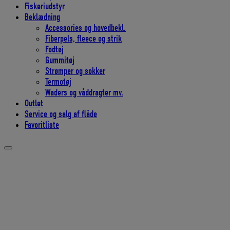
Fiskeriudstyr
Beklædning
Accessories og hovedbekl.
Fiberpels, fleece og strik
Fodtøj
Gummitøj
Strømper og sokker
Termotøj
Waders og våddragter mv.
Outlet
Service og salg af flåde
Favoritliste