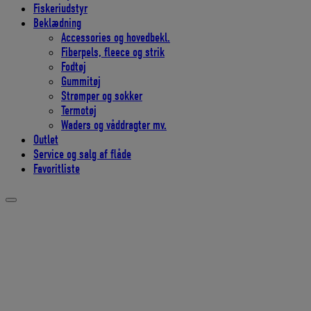
Fiskeriudstyr
Beklædning
Accessories og hovedbekl.
Fiberpels, fleece og strik
Fodtøj
Gummitøj
Strømper og sokker
Termotøj
Waders og våddragter mv.
Outlet
Service og salg af flåde
Favoritliste