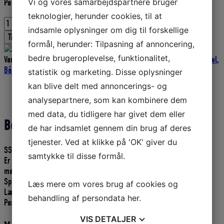
Vi og vores samarbejdspartnere bruger
På fjernlager
pris
pris
var:
er:
teknologier, herunder cookies, til at
SSC1300
1.006,00 DKK.
905,40 DKK.
indsamle oplysninger om dig til forskellige
styrerorskabel
Tilføj til kurv
175
formål, herunder: Tilpasning af annoncering,
cm
bedre brugeroplevelse, funktionalitet,
Varenummer (SKU):
COLSSC1300-0175
Kategorier:
Teleflex
,
Styrekabel
,
antal
Bådudstyr
,
Kabler -Styrekabler bokse
statistik og marketing. Disse oplysninger
kan blive delt med annoncerings- og
Beskrivelse
analysepartnere, som kan kombinere dem
Yderligere information
med data, du tidligere har givet dem eller
Beskrivelse
de har indsamlet gennem din brug af deres
tjenester. Ved at klikke på 'OK' giver du
SSC1300 STYREKABEL FOR STYRERØRSMONTERING.
samtykke til disse formål.
Er det mindste system til mindre både med motorer op til 8 meter/
max. 50 HK.
Spiral: 6,3 mm.
Læs mere om vores brug af cookies og
Længde: 175 cm.
behandling af persondata
her
.
Passer i styrebokse: TFX SH8050/805, Morse C 230, U-Flex T67.
VIS
DETALJER