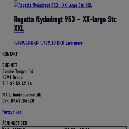
pris
pris
var:
er:
1.199,00 DKK.
1.079,10 DKK.
Regatta flydedragt 953 – XX-large Str.
XXL
Den
Den
1.999,00
DKK
1.799,10
DKK
Læs mere
oprindelige
aktuelle
KONTAKT
pris
pris
var:
er:
BUE-NET
1.999,00 DKK.
1.799,10 DKK.
Søndre Tangvej 14
2791 Dragør
TLF. 32 53 42 76
MAIL. bue@bue-net.dk
CVR. DK41006528
Fortryd køb
ÅBNINGSTIDER