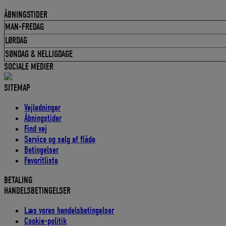
ÅBNINGSTIDER
MAN-FREDAG
LØRDAG
SØNDAG & HELLIGDAGE
SOCIALE MEDIER
SITEMAP
Vejledninger
Åbningstider
Find vej
Service og salg af flåde
Betingelser
Favoritliste
BETALING
HANDELSBETINGELSER
Læs vores handelsbetingelser
Cookie-politik