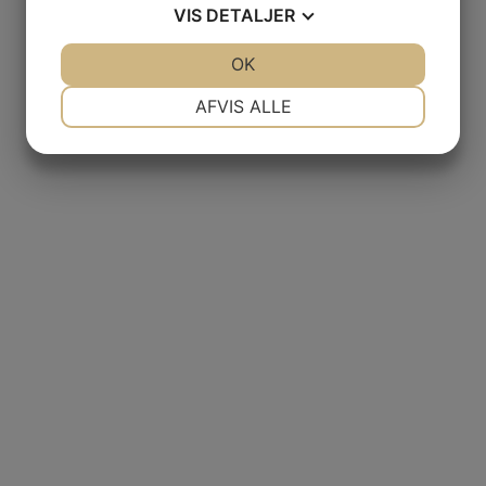
VIS
DETALJER
JA
NEJ
OK
JA
NEJ
NØDVENDIGE
PRÆFERENCER
AFVIS ALLE
JA
NEJ
JA
NEJ
MARKETING
STATISTIK