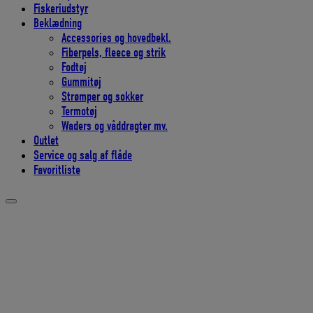
Fiskeriudstyr
Beklædning
Accessories og hovedbekl.
Fiberpels, fleece og strik
Fodtøj
Gummitøj
Strømper og sokker
Termotøj
Waders og våddragter mv.
Outlet
Service og salg af flåde
Favoritliste