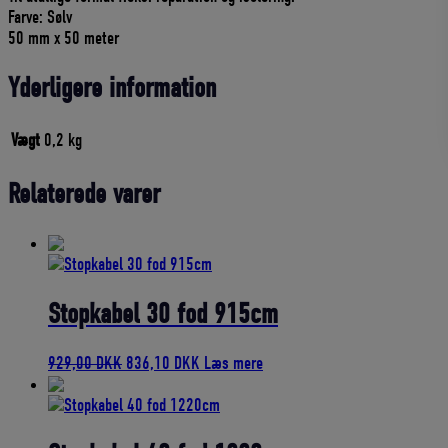
Farve: Sølv
50 mm x 50 meter
Yderligere information
Vægt
0,2 kg
Relaterede varer
Stopkabel 30 fod 915cm
Den
Den
929,00
DKK
836,10
DKK
Læs mere
oprindelige
aktuelle
pris
pris
var:
er:
929,00 DKK.
836,10 DKK.