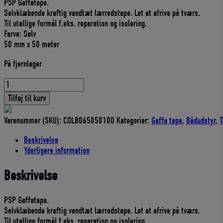
PSP Gaffatape.
pris
pris
Selvklæbende kraftig vandtæt lærredstape. Let at afrive på tværs.
var:
er:
Til utallige formål f.eks. reparation og isolering.
429,00 DKK.
386,10 DKK.
Farve: Sølv
50 mm x 50 meter
På fjernlager
DUCKTAPE
50mm
Tilføj til kurv
x
50m
Varenummer (SKU):
COLB065050100
Kategorier:
Gaffa tape
,
Bådudstyr
,
T
GRÅ
antal
Beskrivelse
Yderligere information
Beskrivelse
PSP Gaffatape.
Selvklæbende kraftig vandtæt lærredstape. Let at afrive på tværs.
Til utallige formål f.eks. reparation og isolering.