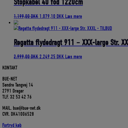
Stopkabel 40 fod 1220cm
Den
Den
1.199,00
DKK
1.079,10
DKK
Læs mere
oprindelige
aktuelle
pris
pris
var:
er:
1.199,00 DKK.
1.079,10 DKK.
Regatta flydedragt 911 – XXX-large Str. X
Den
Den
2.999,00
DKK
2.249,25
DKK
Læs mere
oprindelige
aktuelle
KONTAKT
pris
pris
var:
er:
BUE-NET
2.999,00 DKK.
2.249,25 DKK.
Søndre Tangvej 14
2791 Dragør
TLF. 32 53 42 76
MAIL. bue@bue-net.dk
CVR. DK41006528
Fortryd køb