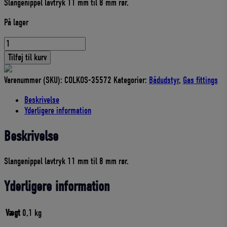
Slangenippel lavtryk 11 mm til 8 mm rør.
pris
pris
var:
er:
På lager
130,00 DKK.
117,00 DKK.
Slangenippel
lavtryk
Tilføj til kurv
11
mm
Varenummer (SKU):
COLKOS-35572
Kategorier:
Bådudstyr
,
Gas fittings
til
8
Beskrivelse
mm
Yderligere information
rør
antal
Beskrivelse
Slangenippel lavtryk 11 mm til 8 mm rør.
Yderligere information
Vægt
0,1 kg