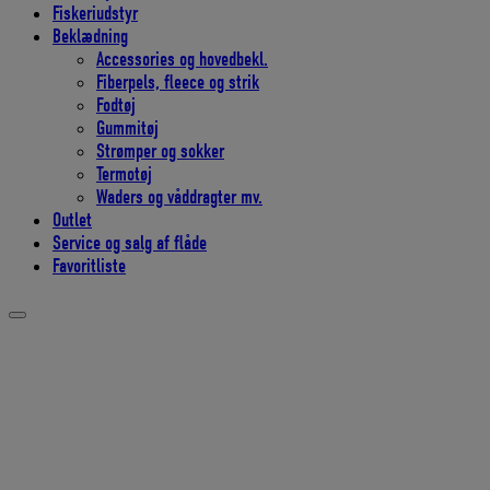
Fiskeriudstyr
Beklædning
Accessories og hovedbekl.
Fiberpels, fleece og strik
Fodtøj
Gummitøj
Strømper og sokker
Termotøj
Waders og våddragter mv.
Outlet
Service og salg af flåde
Favoritliste