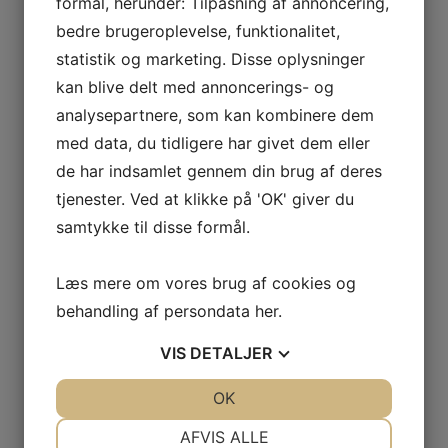
formål, herunder: Tilpasning af annoncering,
bedre brugeroplevelse, funktionalitet,
statistik og marketing. Disse oplysninger
kan blive delt med annoncerings- og
analysepartnere, som kan kombinere dem
med data, du tidligere har givet dem eller
de har indsamlet gennem din brug af deres
tjenester. Ved at klikke på 'OK' giver du
samtykke til disse formål.
Læs mere om vores brug af cookies og
behandling af persondata
her
.
VIS
DETALJER
JA
NEJ
OK
JA
NEJ
NØDVENDIGE
PRÆFERENCER
AFVIS ALLE