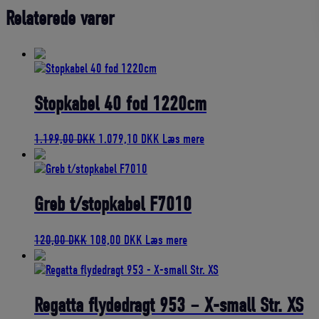
Relaterede varer
Stopkabel 40 fod 1220cm
Den
Den
1.199,00
DKK
1.079,10
DKK
Læs mere
oprindelige
aktuelle
pris
pris
var:
er:
1.199,00 DKK.
1.079,10 DKK.
Greb t/stopkabel F7010
Den
Den
120,00
DKK
108,00
DKK
Læs mere
oprindelige
aktuelle
pris
pris
var:
er:
120,00 DKK.
108,00 DKK.
Regatta flydedragt 953 – X-small Str. XS