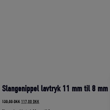
Slangenippel lavtryk 11 mm til 8 mm 
Den
Den
130,00
DKK
117,00
DKK
oprindelige
aktuelle