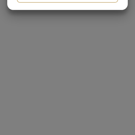
JA
NEJ
JA
NEJ
MARKETING
STATISTIK