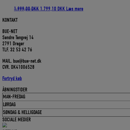
Den
Den
1.999,00
DKK
1.799,10
DKK
Læs mere
oprindelige
aktuelle
KONTAKT
pris
pris
var:
er:
BUE-NET
1.999,00 DKK.
1.799,10 DKK.
Søndre Tangvej 14
2791 Dragør
TLF. 32 53 42 76
MAIL. bue@bue-net.dk
CVR. DK41006528
Fortryd køb
ÅBNINGSTIDER
MAN-FREDAG
LØRDAG
SØNDAG & HELLIGDAGE
SOCIALE MEDIER