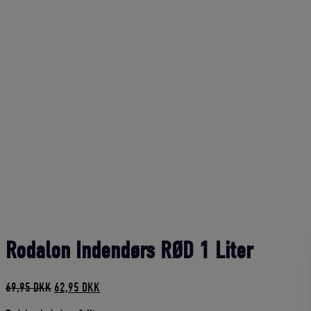
Rodalon Indendørs RØD 1 Liter
Den
Den
69,95
DKK
62,95
DKK
oprindelige
aktuelle