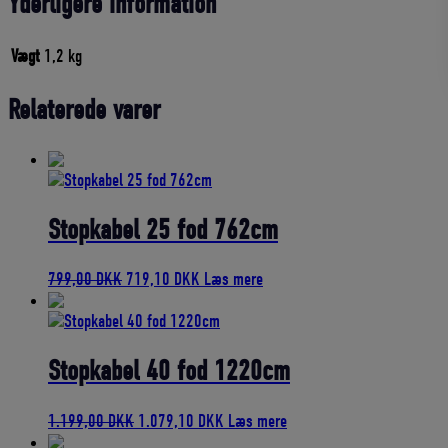
Yderligere information
Vægt
1,2 kg
Relaterede varer
Stopkabel 25 fod 762cm
Den
Den
799,00
DKK
719,10
DKK
Læs mere
oprindelige
aktuelle
pris
pris
var:
er:
799,00 DKK.
719,10 DKK.
Stopkabel 40 fod 1220cm
Den
Den
1.199,00
DKK
1.079,10
DKK
Læs mere
oprindelige
aktuelle