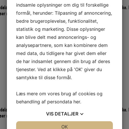
indsamle oplysninger om dig til forskellige
odalon fjerner bakterier, skimmelsvamp og dårlig lugt. Rodalon bleger ikke. 
formål, herunder: Tilpasning af annoncering,
ser m.v.
bedre brugeroplevelse, funktionalitet,
statistik og marketing. Disse oplysninger
kan blive delt med annoncerings- og
analysepartnere, som kan kombinere dem
med data, du tidligere har givet dem eller
de har indsamlet gennem din brug af deres
tjenester. Ved at klikke på 'OK' giver du
samtykke til disse formål.
Læs mere om vores brug af cookies og
behandling af persondata
her
.
odalon fjerner bakterier, skimmelsvamp og dårlig lugt. Rodalon bleger ikke. 
VIS
DETALJER
ser m.v.
JA
NEJ
OK
JA
NEJ