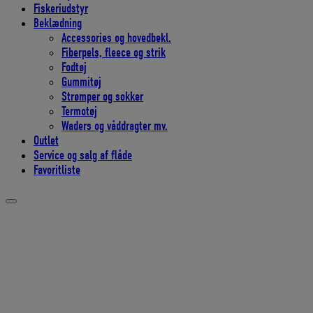
Fiskeriudstyr
Beklædning
Accessories og hovedbekl.
Fiberpels, fleece og strik
Fodtøj
Gummitøj
Strømper og sokker
Termotøj
Waders og våddragter mv.
Outlet
Service og salg af flåde
Favoritliste