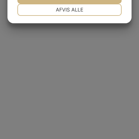
NØDVENDIGE
PRÆFERENCER
AFVIS ALLE
JA
NEJ
JA
NEJ
MARKETING
STATISTIK