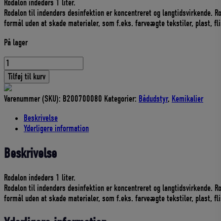
Rodalon indedørs 1 liter.
pris
pris
Rodalon til indendørs desinfektion er koncentreret og langtidsvirkende. R
var:
er:
formål uden at skade materialer, som f.eks. farveægte tekstiler, plast, fli
69,95 DKK.
62,95 DKK.
På lager
Rodalon
Indendørs
Tilføj til kurv
RØD
1
Varenummer (SKU):
B200700080
Kategorier:
Bådudstyr
,
Kemikalier
Liter
antal
Beskrivelse
Yderligere information
Beskrivelse
Rodalon indedørs 1 liter.
Rodalon til indendørs desinfektion er koncentreret og langtidsvirkende. R
formål uden at skade materialer, som f.eks. farveægte tekstiler, plast, fli