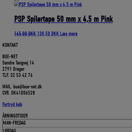
pris
pris
var:
er:
1.199,00 DKK.
1.079,10 DKK.
PSP Spilertape 50 mm x 4,5 m Pink
Den
Den
145,00
DKK
130,50
DKK
Læs mere
oprindelige
aktuelle
KONTAKT
pris
pris
var:
er:
BUE-NET
145,00 DKK.
130,50 DKK.
Søndre Tangvej 14
2791 Dragør
TLF. 32 53 42 76
MAIL. bue@bue-net.dk
CVR. DK41006528
Fortryd køb
ÅBNINGSTIDER
MAN-FREDAG
LØRDAG