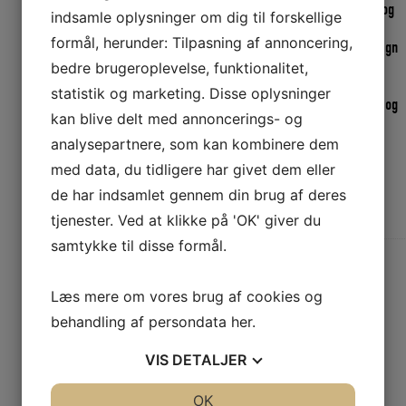
BALTIC Pro Sailor er udviklet med fokus på højest mulig sikkerhed og
indsamle oplysninger om dig til forskellige
bedste pasform.
formål, herunder: Tilpasning af annoncering,
Takket være velgennemtænkt størrelses intervaller og helt nyt design
sidder Pro Sailor bedre på kroppen, hvilket resulterer i hurtigere
bedre brugeroplevelse, funktionalitet,
ekspeditionstid og uovertruffen komfort.
statistik og marketing. Disse oplysninger
Pro Sailor er udstyret med fløjte, løftehåndtag i nakken, skridtrem og
kan blive delt med annoncerings- og
holdbart synligt stof.
analysepartnere, som kan kombinere dem
med data, du tidligere har givet dem eller
Yderligere information
de har indsamlet gennem din brug af deres
tjenester. Ved at klikke på 'OK' giver du
samtykke til disse formål.
Vægt
2 kg
Læs mere om vores brug af cookies og
behandling af persondata
her
.
Relaterede varer
VIS
DETALJER
JA
NEJ
OK
JA
NEJ