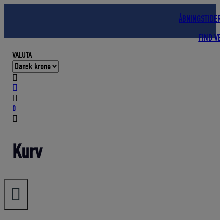
Hop
til
ÅBNINGSTIDE
indholdet
FIND V
VALUTA
0
Kurv