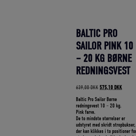
BALTIC PRO
SAILOR PINK 10
– 20 KG BØRNE
REDNINGSVEST
Den
Den
639,00
DKK
575,10
DKK
oprindelige
aktuell
Baltic Pro Sailor Børne
pris
pris
redningsvest 10 – 20 kg.
var:
er:
Pink farve.
639,00 DKK.
575,10
De to mindste størrelser er
udstyret med skridt stropbukser,
der kan klikkes i to positioner fo