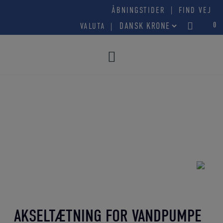
Hop
|
ÅBNINGSTIDER
FIND VEJ
til
0
VALUTA
indholdet
AKSELTÆTNING FOR VANDPUMPE