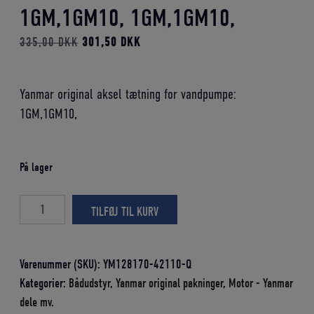
1GM,1GM10, 1GM,1GM10,
Den
Den
335,00
DKK
301,50
DKK
oprindelige
aktuelle
pris
pris
Yanmar original aksel tætning for vandpumpe:
var:
er:
1GM,1GM10,
335,00 DKK.
301,50 DKK.
På lager
AKSELTÆTNING
TILFØJ TIL KURV
FOR
VANDPUMPE
1GM,1GM10,
Varenummer (SKU):
YM128170-42110-Q
1GM,1GM10,
Kategorier:
Bådudstyr
,
Yanmar original pakninger
,
Motor - Yanmar
antal
dele mv.