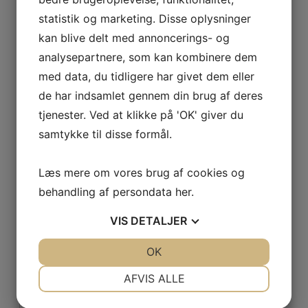
statistik og marketing. Disse oplysninger
kan blive delt med annoncerings- og
analysepartnere, som kan kombinere dem
med data, du tidligere har givet dem eller
de har indsamlet gennem din brug af deres
STOPKABEL 40 FOD
HAMMERITE HVID SPRAY
tjenester. Ved at klikke på 'OK' giver du
1220CM
400 ML HAMMER EFFEKT.
samtykke til disse formål.
Den
Den
Den
Den
1.079,10
DKK
121,50
DKK
Læs mere om vores brug af cookies og
oprindelige
aktuelle
oprindelige
aktuelle
behandling af persondata
her
.
pris
pris
pris
pris
LÆS MERE
LÆS MERE
var:
er:
var:
er:
VIS
DETALJER
1.199,00 DKK.
1.079,10 DKK.
135,00 DKK.
121,50 DKK.
JA
NEJ
OK
JA
NEJ
NØDVENDIGE
PRÆFERENCER
AFVIS ALLE
JA
NEJ
JA
NEJ