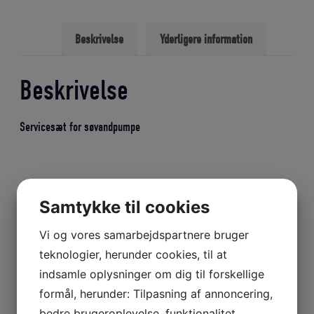
Beskrivelse
Yderligere information
Beskrivelse
Servicesæt for søvandpumpe
Yderligere information
Samtykke til cookies
Vægt
0,3 kg
Vi og vores samarbejdspartnere bruger
teknologier, herunder cookies, til at
indsamle oplysninger om dig til forskellige
Relaterede varer
formål, herunder: Tilpasning af annoncering,
bedre brugeroplevelse, funktionalitet,