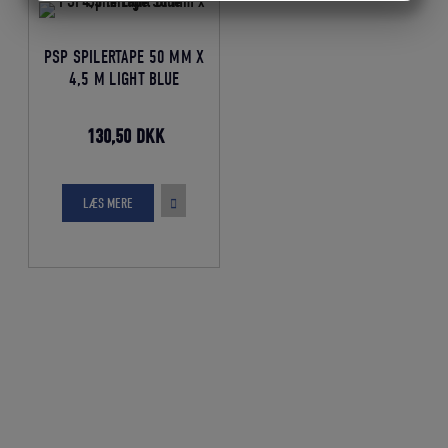
MARKETING
STATISTIK
PSP SPILERTAPE 50 MM X
4,5 M LIGHT BLUE
Den
Den
130,50
DKK
oprindelige
aktuelle
pris
pris
LÆS MERE
var:
er:
145,00 DKK.
130,50 DKK.