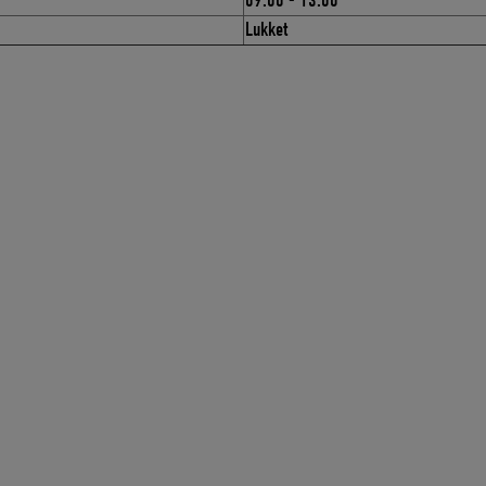
09.00 - 13.00
Lukket