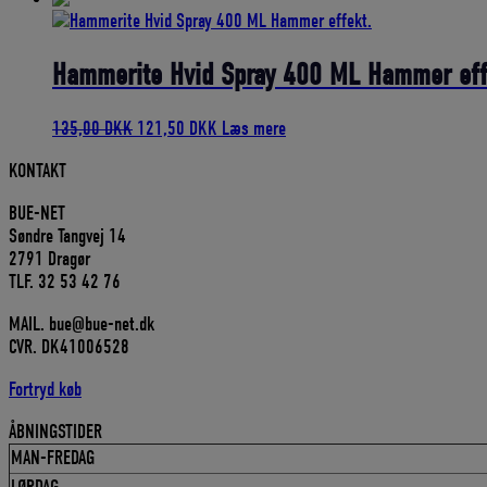
pris
pris
var:
er:
1.999,00 DKK.
1.799,10 DKK.
Hammerite Hvid Spray 400 ML Hammer eff
Den
Den
135,00
DKK
121,50
DKK
Læs mere
oprindelige
aktuelle
KONTAKT
pris
pris
var:
er:
BUE-NET
135,00 DKK.
121,50 DKK.
Søndre Tangvej 14
2791 Dragør
TLF. 32 53 42 76
MAIL. bue@bue-net.dk
CVR. DK41006528
Fortryd køb
ÅBNINGSTIDER
MAN-FREDAG