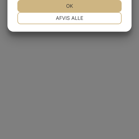
JA
NEJ
OK
JA
NEJ
NØDVENDIGE
PRÆFERENCER
AFVIS ALLE
JA
NEJ
JA
NEJ
MARKETING
STATISTIK