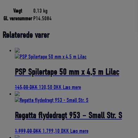
Vægt
0,13 kg
Gl. varenummer
P14.5084
Relaterede varer
PSP Spilertape 50 mm x 4,5 m Lilac
Den
Den
145,00
DKK
130,50
DKK
Læs mere
oprindelige
aktuelle
pris
pris
var:
er:
145,00 DKK.
130,50 DKK.
Regatta flydedragt 953 – Small Str. S
Den
Den
1.999,00
DKK
1.799,10
DKK
Læs mere
oprindelige
aktuelle