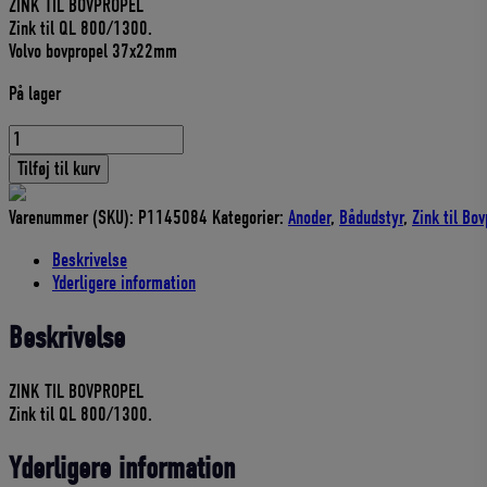
ZINK TIL BOVPROPEL
pris
pris
Zink til QL 800/1300.
var:
er:
Volvo bovpropel 37x22mm
129,00 DKK.
116,10 DKK.
På lager
ZINKANODE
SIDEPOWER
Tilføj til kurv
(71180)
/
Varenummer (SKU):
P1145084
Kategorier:
Anoder
,
Bådudstyr
,
Zink til Bov
VOLVO
BOVPROPEL
Beskrivelse
antal
Yderligere information
Beskrivelse
ZINK TIL BOVPROPEL
Zink til QL 800/1300.
Yderligere information