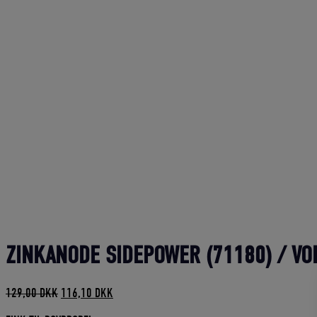
ZINKANODE SIDEPOWER (71180) / VO
Den
Den
129,00
DKK
116,10
DKK
oprindelige
aktuelle