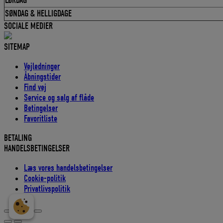
LØRDAG
SØNDAG & HELLIGDAGE
SOCIALE MEDIER
SITEMAP
Vejledninger
Åbningstider
Find vej
Service og salg af flåde
Betingelser
Favoritliste
BETALING
HANDELSBETINGELSER
Læs vores handelsbetingelser
Cookie-politik
Privatlivspolitik