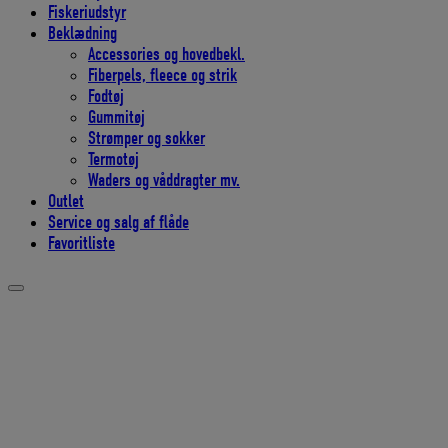
Fiskeriudstyr
Beklædning
Accessories og hovedbekl.
Fiberpels, fleece og strik
Fodtøj
Gummitøj
Strømper og sokker
Termotøj
Waders og våddragter mv.
Outlet
Service og salg af flåde
Favoritliste