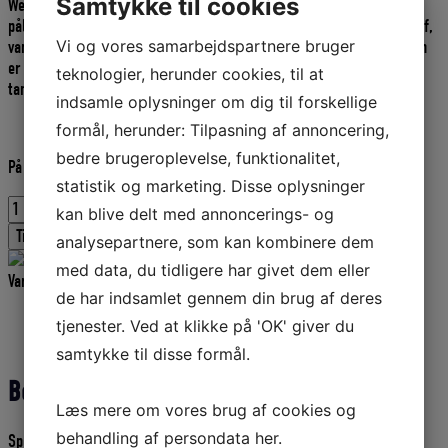
Samtykke til cookies
Wema S5 SAE Tanksensor længde 950mm, et af markedets mest
pris
pris
pålidelige og vedligeholdelsesfrie tanksensorer. Velegnet til brændstof,
var:
er:
Vi og vores samarbejdspartnere bruger
vand, hydraulikolie, AdBlue, Ethanol og mange andre væsker. Sensoren
1.102,00 DKK.
991,80 DKK.
er rustfri, isoleret og 2-polet, sådan at den ikke giver spænding i
teknologier, herunder cookies, til at
tanken og forhindre korrosion.
indsamle oplysninger om dig til forskellige
formål, herunder: Tilpasning af annoncering,
bedre brugeroplevelse, funktionalitet,
På fjernlager
statistik og marketing. Disse oplysninger
Wema
kan blive delt med annoncerings- og
950
Tilføj til kurv
analysepartnere, som kan kombinere dem
mm
sensor
med data, du tidligere har givet dem eller
Varenummer (SKU):
COLWE323119
Kategori:
Tanksensor S5 SAE 5
S5
de har indsamlet gennem din brug af deres
antal
Beskrivelse
tjenester. Ved at klikke på 'OK' giver du
Yderligere information
samtykke til disse formål.
Beskrivelse
Læs mere om vores brug af cookies og
behandling af persondata
her
.
Specifikationer: