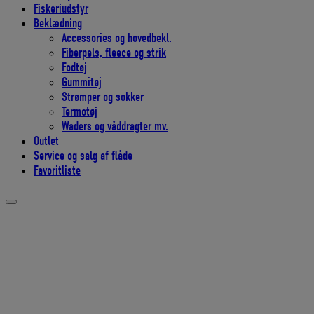
Fiskeriudstyr
Beklædning
Accessories og hovedbekl.
Fiberpels, fleece og strik
Fodtøj
Gummitøj
Strømper og sokker
Termotøj
Waders og våddragter mv.
Outlet
Service og salg af flåde
Favoritliste