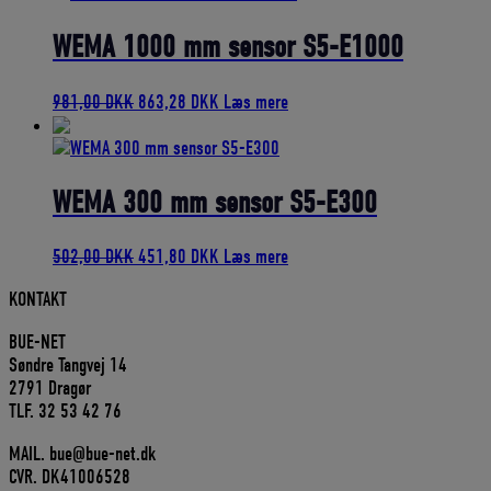
var:
er:
777,00 DKK.
699,30 DKK.
WEMA 1000 mm sensor S5-E1000
Den
Den
981,00
DKK
863,28
DKK
Læs mere
oprindelige
aktuelle
pris
pris
var:
er:
981,00 DKK.
863,28 DKK.
WEMA 300 mm sensor S5-E300
Den
Den
502,00
DKK
451,80
DKK
Læs mere
oprindelige
aktuelle
KONTAKT
pris
pris
var:
er:
BUE-NET
502,00 DKK.
451,80 DKK.
Søndre Tangvej 14
2791 Dragør
TLF. 32 53 42 76
MAIL. bue@bue-net.dk
CVR. DK41006528