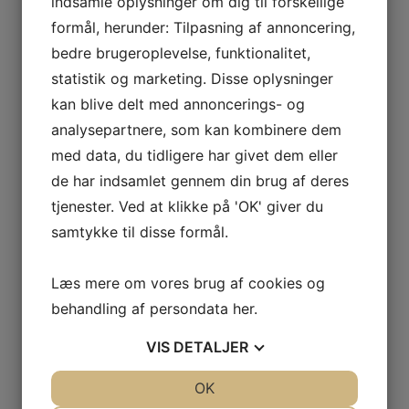
indsamle oplysninger om dig til forskellige
formål, herunder: Tilpasning af annoncering,
bedre brugeroplevelse, funktionalitet,
statistik og marketing. Disse oplysninger
Relaterede varer
kan blive delt med annoncerings- og
analysepartnere, som kan kombinere dem
med data, du tidligere har givet dem eller
de har indsamlet gennem din brug af deres
tjenester. Ved at klikke på 'OK' giver du
samtykke til disse formål.
REGATTA FLYDEDRAGT 953
REGATTA FLYDEDRAGT 953
– X-LARGE STR. XL
– X-SMALL STR. XS
Læs mere om vores brug af cookies og
behandling af persondata
her
.
Den
Den
Den
Den
1.799,10
DKK
1.799,10
DKK
oprindelige
aktuelle
oprindelige
aktuelle
VIS
DETALJER
pris
pris
pris
pris
LÆS MERE
LÆS MERE
JA
NEJ
OK
JA
NEJ
var:
er:
var:
er: