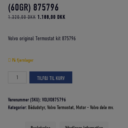
(60GR) 875796
Den
Den
1.320,00
DKK
1.188,00
DKK
oprindelige
aktuelle
pris
pris
Volvo original Termostat kit 875796
var:
er:
1.320,00 DKK.
1.188,00 DKK.
På fjernlager
VOLVO
TILFØJ TIL KURV
ORIGINAL
TERMOSTAT
(60GR)
Varenummer (SKU):
VOLVO875796
875796
Kategorier:
Bådudstyr
,
Volvo Termostat
,
Motor - Volvo dele mv.
antal