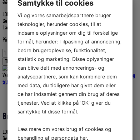
Samtykke til cookies
Den
Den
365,00
DKK
328,50
DKK
oprindelige
aktuelle
LOEWENMESSER VODBINDERKNIV. DESS. NR. 1050
pris
pris
Vi og vores samarbejdspartnere bruger
Gennemført fra skaft til knivspids, utrolig let at holde skarp.
var:
er:
teknologier, herunder cookies, til at
Længde: 165 mm.
365,00 DKK.
328,50 DKK.
indsamle oplysninger om dig til forskellige
På lager
formål, herunder: Tilpasning af annoncering,
bedre brugeroplevelse, funktionalitet,
Vodbinderknive
Loewenmesser
statistik og marketing. Disse oplysninger
Tilføj til kurv
DESS.
kan blive delt med annoncerings- og
1050
Varenummer (SKU):
D9064
Kategorier:
Knive
,
Loewen Messer
,
Knive og
analysepartnere, som kan kombinere dem
antal
tilbehør
,
Fiskeriudstyr
med data, du tidligere har givet dem eller
de har indsamlet gennem din brug af deres
Beskrivelse
Yderligere information
tjenester. Ved at klikke på 'OK' giver du
samtykke til disse formål.
Beskrivelse
Læs mere om vores brug af cookies og
LOEWENMESSER VODBINDERKNIV. DESS. NR. 1050
behandling af persondata
her
.
Gennemført fra skaft til knivspids, utrolig let at holde skarp.