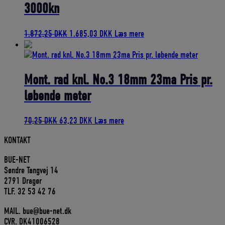
3000kn
Den
Den
1.872,25
DKK
1.685,03
DKK
Læs mere
oprindelige
aktuelle
pris
pris
var:
er:
1.872,25 DKK.
1.685,03 DKK.
Mont. rad knl. No.3 18mm 23ma Pris pr.
løbende meter
Den
Den
70,25
DKK
63,23
DKK
Læs mere
oprindelige
aktuelle
KONTAKT
pris
pris
var:
er:
BUE-NET
70,25 DKK.
63,23 DKK.
Søndre Tangvej 14
2791 Dragør
TLF. 32 53 42 76
MAIL. bue@bue-net.dk
CVR. DK41006528