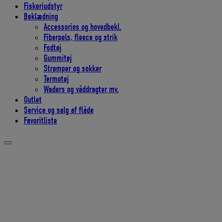
Fiskeriudstyr
Beklædning
Accessories og hovedbekl.
Fiberpels, fleece og strik
Fodtøj
Gummitøj
Strømper og sokker
Termotøj
Waders og våddragter mv.
Outlet
Service og salg af flåde
Favoritliste