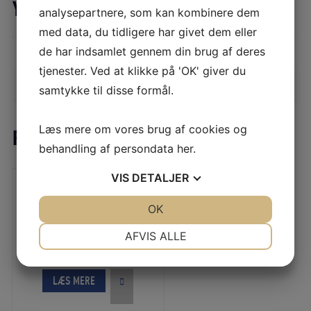
Yderligere information
analysepartnere, som kan kombinere dem
med data, du tidligere har givet dem eller
de har indsamlet gennem din brug af deres
Vægt
0,23 kg
tjenester. Ved at klikke på 'OK' giver du
Gl. varenummer
P53.0127
samtykke til disse formål.
Læs mere om vores brug af cookies og
Relaterede varer
behandling af persondata
her
.
VIS
DETALJER
JA
NEJ
OK
JA
NEJ
Easylock 1 aflaster – sort – 1
NØDVENDIGE
PRÆFERENCER
AFVIS ALLE
Den
Den
738,90
DKK
oprindelige
aktuelle
JA
NEJ
JA
NEJ
pris
pris
var:
er:
MARKETING
STATISTIK
LÆS MERE
821,00 DKK.
738,90 DKK.