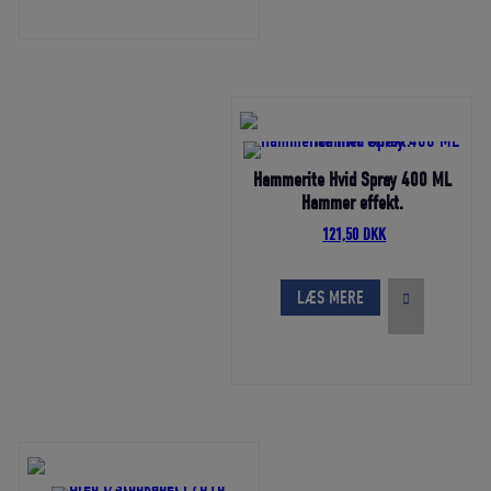
Hammerite Hvid Spray 400 ML
Hammer effekt.
Den
Den
121,50
DKK
oprindelige
aktuelle
pris
pris
var:
er:
LÆS MERE
135,00 DKK.
121,50 DKK.