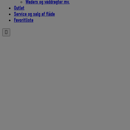
Waders og våddragter mv.
Outlet
Service og salg af flåde
Favoritliste