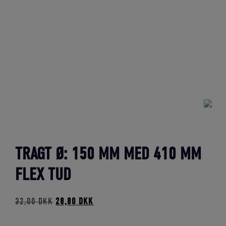
TRAGT Ø: 150 MM MED 410 MM
FLEX TUD
Den
Den
32,00
DKK
28,80
DKK
oprindelige
aktuelle
pris
pris