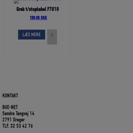
Greb t/stopkabel F7010
Den
Den
108,00
DKK
oprindelige
aktuelle
pris
pris
var:
er:
LÆS MERE
120,00 DKK.
108,00 DKK.
KONTAKT
BUE-NET
Søndre Tangvej 14
2791 Dragør
TLF. 32 53 42 76