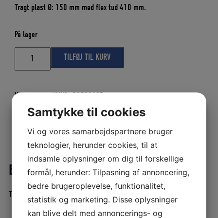
var:
er:
Tragt plast Ø: 150 mm med flex tud 410 mm.
32,00 DKK.
28,80 DKK.
På lager
TRAGT
TILFØJ TIL KURV
Ø:
150
MM
MED
Varenummer (SKU):
P1530127
410
Kategorier:
Bådudstyr
,
Tragt og øsekar
Samtykke til cookies
MM
FLEX
Vi og vores samarbejdspartnere bruger
TUD
Beskrivelse
Yderligere information
antal
teknologier, herunder cookies, til at
indsamle oplysninger om dig til forskellige
Beskrivelse
formål, herunder: Tilpasning af annoncering,
bedre brugeroplevelse, funktionalitet,
Tragt plast Ø: 150 mm med flex tud 410 mm.
statistik og marketing. Disse oplysninger
kan blive delt med annoncerings- og