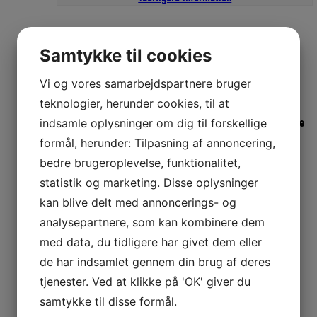
antal
Beskrivelse
Samtykke til cookies
Vi og vores samarbejdspartnere bruger
NEPTUNA SPEEDER 10W-30 er syntetisk baseret olie til alle
teknologier, herunder cookies, til at
benzindrevne marine firetaktsmotorer. Opfylder de nyeste krav til
NMMA. Nyeste generation af olie til brug ved fuld belastning af de
indsamle oplysninger om dig til forskellige
nye benzindrevne, udslipsfrie firetaktsmotorer til udenbordsbrug.
formål, herunder: Tilpasning af annoncering,
bedre brugeroplevelse, funktionalitet,
Yderligere information
statistik og marketing. Disse oplysninger
kan blive delt med annoncerings- og
analysepartnere, som kan kombinere dem
Vægt
1 kg
med data, du tidligere har givet dem eller
de har indsamlet gennem din brug af deres
Relaterede varer
tjenester. Ved at klikke på 'OK' giver du
samtykke til disse formål.