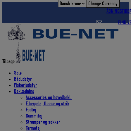
Change Currency
Hop
til
ÅBNINGSTIDE
indholdet
FIND V
Tilbage
Solé
Bådudstyr
Fiskeriudstyr
Beklædning
Accessories og hovedbekl.
Fiberpels, fleece og strik
Fodtøj
Gummitøj
Strømper og sokker
Termotøj