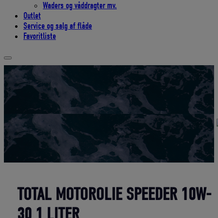
Waders og våddragter mv.
Outlet
Service og salg af flåde
Favoritliste
TOTAL MOTOROLIE SPEEDER 10W-
30 1 LITER