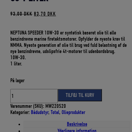
Den
Den
93,00
DKK
83,70
DKK
oprindelige
aktuelle
pris
pris
var:
er:
NEPTUNA SPEEDER 10W-30 er syntetisk baseret olie til alle
93,00 DKK.
83,70 DKK.
benzindrevne marine firetaktsmotorer. Opfylder de nyeste krav til
NMMA. Nyeste generation af olie til brug ved fuld belastning af de
nye benzindrevne, udslipsfrie 4t-motorer til udenbordsbrug.
10W-30.
1 liter.
På lager
TOTAL
TILFØJ TIL KURV
MOTOROLIE
SPEEDER
Varenummer (SKU):
MW220520
10W-
Kategorier:
Bådudstyr
,
Total
,
Olieprodukter
30
1
Beskrivelse
LITER
Yderligere information