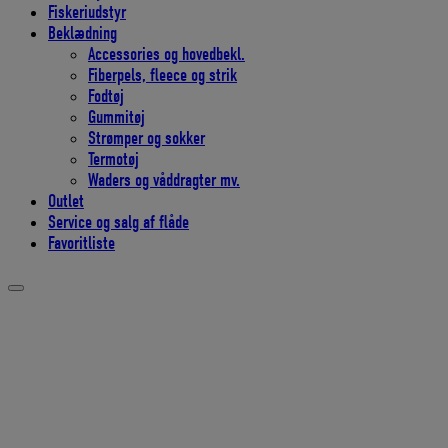
Fiskeriudstyr
Beklædning
Accessories og hovedbekl.
Fiberpels, fleece og strik
Fodtøj
Gummitøj
Strømper og sokker
Termotøj
Waders og våddragter mv.
Outlet
Service og salg af flåde
Favoritliste