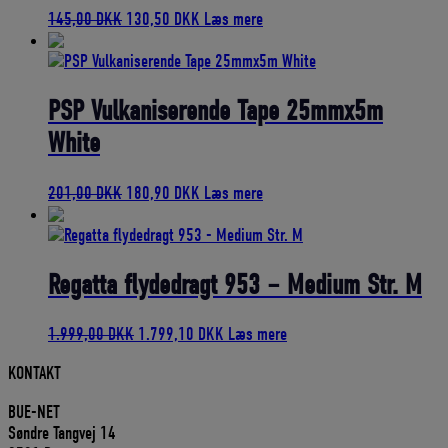
Den
Den
145,00
DKK
130,50
DKK
Læs mere
oprindelige
aktuelle
pris
pris
var:
er:
145,00 DKK.
130,50 DKK.
PSP Vulkaniserende Tape 25mmx5m
White
Den
Den
201,00
DKK
180,90
DKK
Læs mere
oprindelige
aktuelle
pris
pris
var:
er:
201,00 DKK.
180,90 DKK.
Regatta flydedragt 953 – Medium Str. M
Den
Den
1.999,00
DKK
1.799,10
DKK
Læs mere
oprindelige
aktuelle
KONTAKT
pris
pris
var:
er:
BUE-NET
1.999,00 DKK.
1.799,10 DKK.
Søndre Tangvej 14