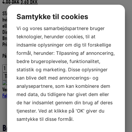
Den
Den
4,00
DKK
3,60
DKK
oprindelige
aktuelle
STANDARD FALD, rundflettet polyester, dobbeltflettet,
pris
pris
Samtykke til cookies
hvid, er en faldline i blød og behagelig kvalitet, til mindre
var:
er:
eller mellem store både.
4,00 DKK.
3,60 DKK.
Vi og vores samarbejdspartnere bruger
Diameter: 6 mm.
teknologier, herunder cookies, til at
Brudstyrke: 923 kg.
Pris pr. meter.
indsamle oplysninger om dig til forskellige
formål, herunder: Tilpasning af annoncering,
På lager
bedre brugeroplevelse, funktionalitet,
STANDARD
statistik og marketing. Disse oplysninger
FALD
Tilføj til kurv
kan blive delt med annoncerings- og
6
MM.
analysepartnere, som kan kombinere dem
Varenummer (SKU):
D412004310
Kategorier:
Master Fald
,
Bådudstyr
,
HVID
med data, du tidligere har givet dem eller
Faldliner
,
Tovværk og liner
pr.
de har indsamlet gennem din brug af deres
meter.
Beskrivelse
antal
tjenester. Ved at klikke på 'OK' giver du
Yderligere information
samtykke til disse formål.
Beskrivelse