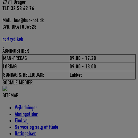
2791 Dragør
TLF. 32 53 42 76
MAIL. bue@bue-net.dk
CVR. DK41006528
Fortryd køb
ÅBNINGSTIDER
MAN-FREDAG
09.00 - 17.30
LØRDAG
09.00 - 13.00
SØNDAG & HELLIGDAGE
Lukket
SOCIALE MEDIER
SITEMAP
Vejledninger
Åbningstider
Find vej
Service og salg af flåde
Betingelser