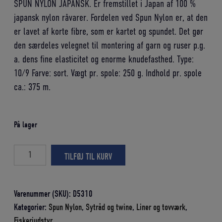
SPUN NYLON JAPANSK. Er fremstillet i Japan af 100 %
var:
er:
japansk nylon råvarer. Fordelen ved Spun Nylon er, at den
134,00 DKK.
120,60 DKK.
er lavet af korte fibre, som er kartet og spundet. Det gør
den særdeles velegnet til montering af garn og ruser p.g.
a. dens fine elasticitet og enorme knudefasthed. Type:
10/9 Farve: sort. Vægt pr. spole: 250 g. Indhold pr. spole
ca.: 375 m.
På lager
Spun
TILFØJ TIL KURV
nylon
10/9,
sort
Varenummer (SKU):
D5310
Spoler
Kategorier:
Spun Nylon
,
Sytråd og twine
,
Liner og tovværk
,
a
Fiskeriudstyr