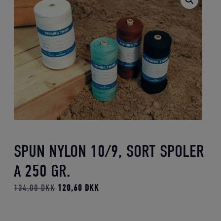
SPUN NYLON 10/9, SORT SPOLER
A 250 GR.
Den
Den
134,00
DKK
120,60
DKK
oprindelige
aktuelle
pris
pris