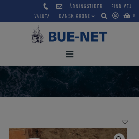
Hop
|
ÅBNINGSTIDER
FIND VEJ
til
0
VALUTA
indholdet