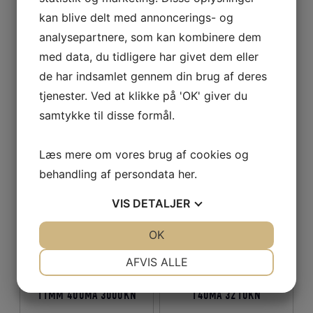
Indhold pr. spole ca.: 375 m.
kan blive delt med annoncerings- og
analysepartnere, som kan kombinere dem
med data, du tidligere har givet dem eller
Relaterede varer
de har indsamlet gennem din brug af deres
tjenester. Ved at klikke på 'OK' giver du
samtykke til disse formål.
Læs mere om vores brug af cookies og
behandling af persondata
her
.
VIS
DETALJER
JA
NEJ
OK
JA
NEJ
NØDVENDIGE
PRÆFERENCER
AFVIS ALLE
NYLON NET 210D/15 –
NYLON NET 210D/9 – 8MM
JA
NEJ
JA
NEJ
11MM 400MA 3000KN
140MA 3210KN
MARKETING
STATISTIK