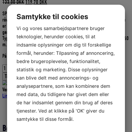
Den
Den
133,00
DKK
119,70
DKK
oprindelige
aktuelle
SPUN NYLON JAPANSK. Er fremstillet i Japan af 100 % japansk nylon
pris
pris
Samtykke til cookies
råvarer. Fordelen ved Spun Nylon er, at den er lavet af korte fibre, som
var:
er:
er kartet og spundet. Det gør den særdeles velegnet til montering af
133,00 DKK.
119,70 DKK.
Vi og vores samarbejdspartnere bruger
garn og ruser p.g. a. dens fine elasticitet og enorme knudefasthed.
teknologier, herunder cookies, til at
Type: 10/6 Farve: grøn. Vægt pr. spole: 250 g. Indhold pr. spole ca.: 560
m.
indsamle oplysninger om dig til forskellige
formål, herunder: Tilpasning af annoncering,
På lager
bedre brugeroplevelse, funktionalitet,
Spun
statistik og marketing. Disse oplysninger
nylon
Tilføj til kurv
kan blive delt med annoncerings- og
10/6,
grøn
analysepartnere, som kan kombinere dem
Varenummer (SKU):
D5106
Kategorier:
Sytråd og twine
,
Spun Nylon
,
Spoler
med data, du tidligere har givet dem eller
Liner og tovværk
,
Fiskeriudstyr
a
de har indsamlet gennem din brug af deres
250
Beskrivelse
gr.
tjenester. Ved at klikke på 'OK' giver du
Yderligere information
antal
samtykke til disse formål.
Beskrivelse