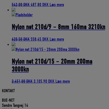
Den
Den
542,00
DKK
487,80
DKK
Læs mere
oprindelige
aktuelle
pris
pris
var:
er:
542,00 DKK.
487,80 DKK.
Nylon net 210d/9 – 8mm 160ma 3210kn
Den
Den
620,50
DKK
558,45
DKK
Læs mere
oprindelige
aktuelle
pris
pris
var:
er:
620,50 DKK.
558,45 DKK.
Nylon net 210d/15 – 20mm 200ma
3000kn
Den
Den
3.451,00
DKK
3.105,90
DKK
Læs mere
oprindelige
aktuelle
KONTAKT
pris
pris
var:
er:
BUE-NET
3.451,00 DKK.
3.105,90 DKK.
Søndre Tangvej 14