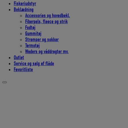
Fiskeriudstyr
Beklædning
Accessories og hovedbekl.
Fiberpels, fleece og strik
Fodtøj
Gummitøj
Strømper og sokker
Termotøj
Waders og våddragter mv.
Outlet
Service og salg af flåde
Favoritliste