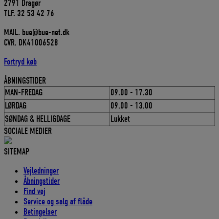
2791 Dragør
TLF. 32 53 42 76
MAIL. bue@bue-net.dk
CVR. DK41006528
Fortryd køb
ÅBNINGSTIDER
MAN-FREDAG
09.00 - 17.30
LØRDAG
09.00 - 13.00
SØNDAG & HELLIGDAGE
Lukket
SOCIALE MEDIER
SITEMAP
Vejledninger
Åbningstider
Find vej
Service og salg af flåde
Betingelser