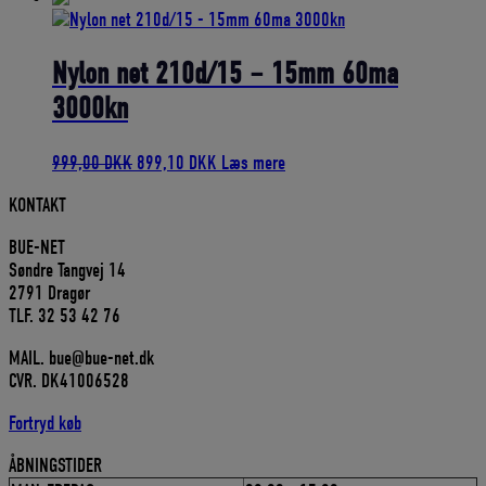
pris
pris
var:
er:
100,50 DKK.
90,45 DKK.
Nylon net 210d/15 – 15mm 60ma
3000kn
Den
Den
999,00
DKK
899,10
DKK
Læs mere
oprindelige
aktuelle
KONTAKT
pris
pris
var:
er:
BUE-NET
999,00 DKK.
899,10 DKK.
Søndre Tangvej 14
2791 Dragør
TLF. 32 53 42 76
MAIL. bue@bue-net.dk
CVR. DK41006528
Fortryd køb
ÅBNINGSTIDER