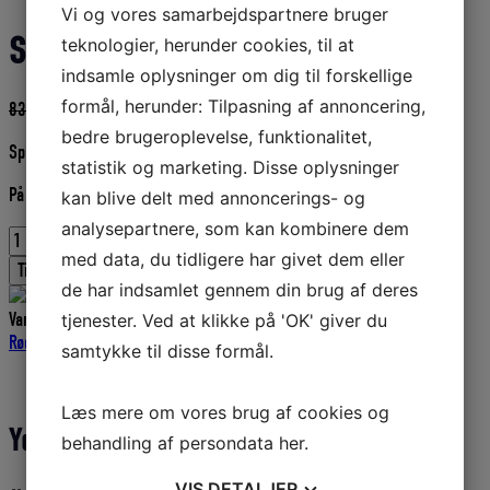
Vi og vores samarbejdspartnere bruger
Splidstokke 55 cm
teknologier, herunder cookies, til at
indsamle oplysninger om dig til forskellige
formål, herunder: Tilpasning af annoncering,
Den
Den
83,75
DKK
75,38
DKK
oprindelige
aktuelle
bedre brugeroplevelse, funktionalitet,
Splidstokke længde 55 cm
pris
pris
statistik og marketing. Disse oplysninger
var:
er:
På lager
kan blive delt med annoncerings- og
83,75 DKK.
75,38 DKK.
analysepartnere, som kan kombinere dem
Splidstokke
med data, du tidligere har givet dem eller
55
Tilføj til kurv
cm
de har indsamlet gennem din brug af deres
antal
Varenummer (SKU):
D1896
Kategorier:
Garn - Fritidsfiskere - Mont.
,
tjenester. Ved at klikke på 'OK' giver du
Rødspættegarn
,
Garn
,
Splidstokke
,
Fiskeriudstyr
,
Ørredgarn
samtykke til disse formål.
Yderligere information
Læs mere om vores brug af cookies og
Yderligere information
behandling af persondata
her
.
VIS
DETALJER