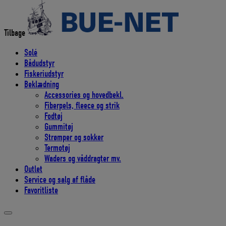
efter:
Tilbage
Solé
Bådudstyr
Fiskeriudstyr
Beklædning
Accessories og hovedbekl.
Fiberpels, fleece og strik
Fodtøj
Gummitøj
Strømper og sokker
Termotøj
Waders og våddragter mv.
Outlet
Service og salg af flåde
Favoritliste