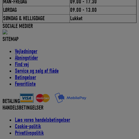
MAN-FREDAG
09.00 - 17.30
LØRDAG
09.00 - 13.00
SØNDAG & HELLIGDAGE
Lukket
SOCIALE MEDIER
SITEMAP
Vejledninger
Åbningstider
Find vej
Service og salg af flåde
Betingelser
Favoritliste
BETALING
HANDELSBETINGELSER
Læs vores handelsbetingelser
Cookie-politik
Privatlivspolitik