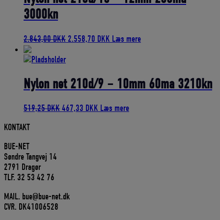
3000kn
Den
Den
2.843,00
DKK
2.558,70
DKK
Læs mere
oprindelige
aktuelle
pris
pris
var:
er:
2.843,00 DKK.
2.558,70 DKK.
Nylon net 210d/9 – 10mm 60ma 3210kn
Den
Den
519,25
DKK
467,33
DKK
Læs mere
oprindelige
aktuelle
KONTAKT
pris
pris
var:
er:
BUE-NET
519,25 DKK.
467,33 DKK.
Søndre Tangvej 14
2791 Dragør
TLF. 32 53 42 76
MAIL. bue@bue-net.dk
CVR. DK41006528