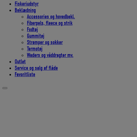
Fiskeriudstyr
Beklædning
Accessories og hovedbekl.
Fiberpels, fleece og strik
Fodtøj
Gummitøj
Strømper og sokker
Termotøj
Waders og våddragter mv.
Outlet
Service og salg af flåde
Favoritliste