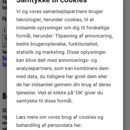
Selma splejsenål nr. 4
pris
pris
Indv. diameter 10 mm.
var:
er:
Vi og vores samarbejdspartnere bruger
195,00 DKK.
175,50 DKK.
På lager
teknologier, herunder cookies, til at
indsamle oplysninger om dig til forskellige
SELMA
formål, herunder: Tilpasning af annoncering,
SPLEJSENÅL
Tilføj til kurv
NR
bedre brugeroplevelse, funktionalitet,
4
statistik og marketing. Disse oplysninger
Varenummer (SKU):
ENG13280100
Kategorier:
Sommer og sol
,
-
Bådudstyr
,
Tovværk
,
Liner og tovværk
,
Fiskeriudstyr
,
Splejsenål
,
kan blive delt med annoncerings- og
10
Splejseværktøj
,
Tovværk og liner
MM
analysepartnere, som kan kombinere dem
antal
Beskrivelse
med data, du tidligere har givet dem eller
Yderligere information
de har indsamlet gennem din brug af deres
tjenester. Ved at klikke på 'OK' giver du
Beskrivelse
samtykke til disse formål.
SELMA splejserør i rustfrit stål, som er udviklet af professionelle
riggere, til brug for sejleren og den professionelle som kun arbejder
Læs mere om vores brug af cookies og
med det rigtige værktøj, for at opnå et optimalt resultat på sine
behandling af persondata
her
.
splejsninger i dobbeltflettet.