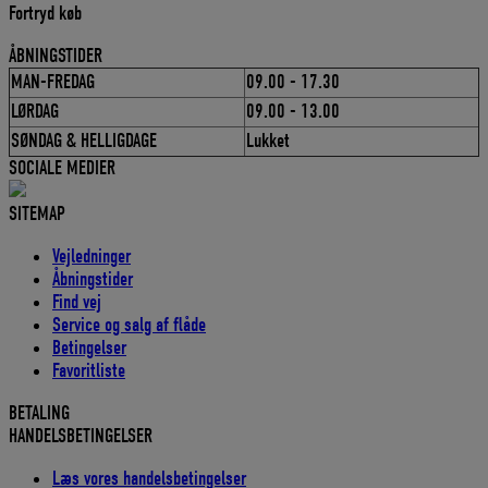
Fortryd køb
ÅBNINGSTIDER
MAN-FREDAG
09.00 - 17.30
LØRDAG
09.00 - 13.00
SØNDAG & HELLIGDAGE
Lukket
SOCIALE MEDIER
SITEMAP
Vejledninger
Åbningstider
Find vej
Service og salg af flåde
Betingelser
Favoritliste
BETALING
HANDELSBETINGELSER
Læs vores handelsbetingelser