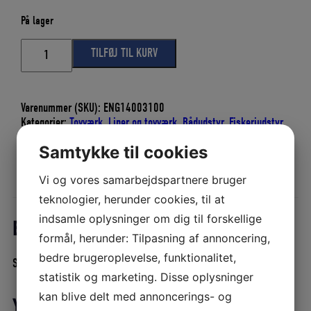
På lager
SEJLNÅL
TILFØJ TIL KURV
NR
10
-
95
Varenummer (SKU):
ENG14003100
mm
Kategorier:
Tovværk
,
Liner og tovværk
,
Bådudstyr
,
Fiskeriudstyr
,
antal
Splejsenål
,
Splejseværktøj
,
Tovværk og liner
Samtykke til cookies
Vi og vores samarbejdspartnere bruger
Beskrivelse
Yderligere information
teknologier, herunder cookies, til at
indsamle oplysninger om dig til forskellige
Beskrivelse
formål, herunder: Tilpasning af annoncering,
bedre brugeroplevelse, funktionalitet,
SEJLNÅL NR 10 – 95 mm
statistik og marketing. Disse oplysninger
kan blive delt med annoncerings- og
Yderligere information