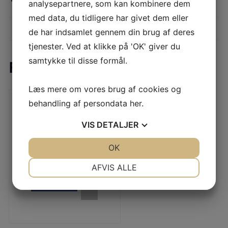
analysepartnere, som kan kombinere dem
med data, du tidligere har givet dem eller
Vægt
0,01 kg
de har indsamlet gennem din brug af deres
tjenester. Ved at klikke på 'OK' giver du
samtykke til disse formål.
Relaterede varer
Læs mere om vores brug af cookies og
behandling af persondata
her
.
VIS
DETALJER
Monofil rusenet 0,40 – 13 mm –
85,5 ma – 1910 kn grønt
JA
NEJ
OK
JA
NEJ
Den
Den
274,95
DKK
oprindelige
aktuelle
NØDVENDIGE
PRÆFERENCER
AFVIS ALLE
pris
pris
var:
er:
LÆS MERE
JA
NEJ
JA
NEJ
305,50 DKK.
274,95 DKK.
MARKETING
STATISTIK