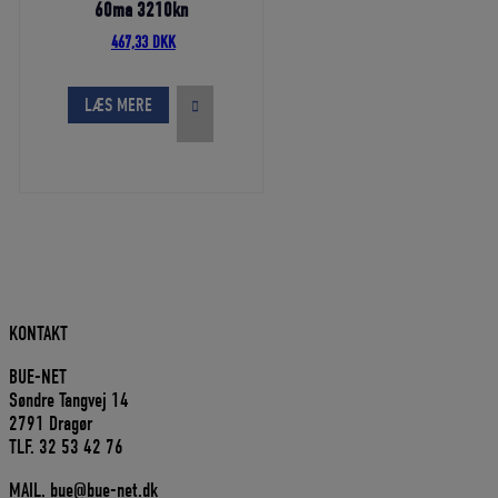
60ma 3210kn
Den
Den
467,33
DKK
oprindelige
aktuelle
pris
pris
var:
er:
LÆS MERE
519,25 DKK.
467,33 DKK.
KONTAKT
BUE-NET
Søndre Tangvej 14
2791 Dragør
TLF. 32 53 42 76
MAIL. bue@bue-net.dk