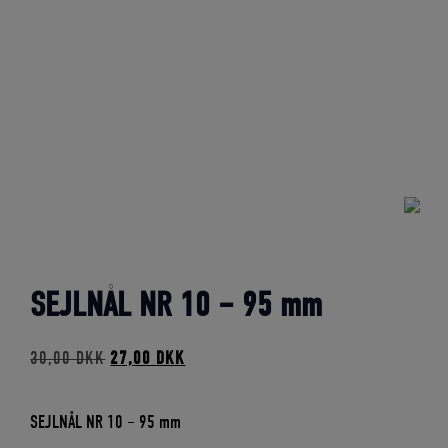
SEJLNÅL NR 10 – 95 mm
Den
Den
30,00
DKK
27,00
DKK
oprindelige
aktuelle
pris
pris
var:
er:
SEJLNÅL NR 10 – 95 mm
30,00 DKK.
27,00 DKK.