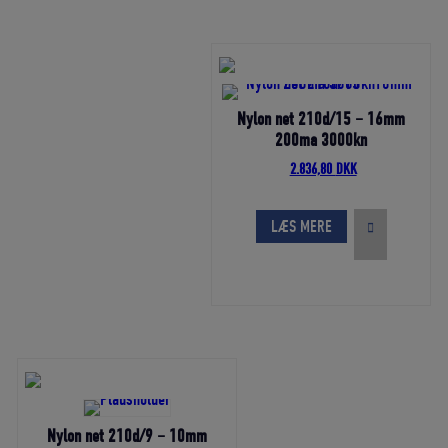
Nylon net 210d/15 – 16mm
200ma 3000kn
Den
Den
2.836,80
DKK
oprindelige
aktuelle
pris
pris
var:
er:
LÆS MERE
3.152,00 DKK.
2.836,80 DKK.
Nylon net 210d/9 – 10mm