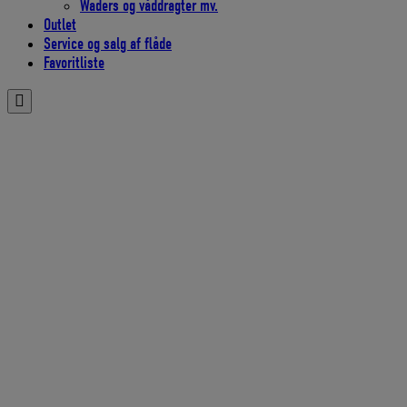
Waders og våddragter mv.
Outlet
Service og salg af flåde
Favoritliste