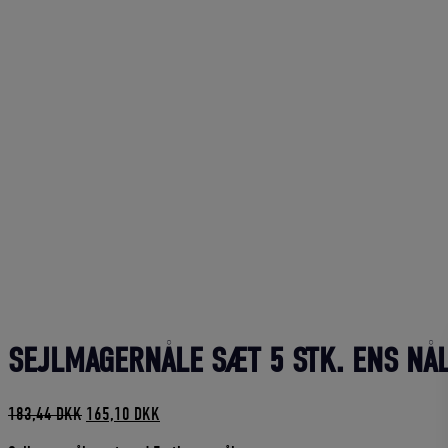
SEJLMAGERNÅLE SÆT 5 STK. ENS NÅ
Den
Den
183,44
DKK
165,10
DKK
oprindelige
aktuelle