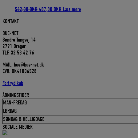
Den
Den
542,00
DKK
487,80
DKK
Læs mere
oprindelige
aktuelle
KONTAKT
pris
pris
var:
er:
BUE-NET
542,00 DKK.
487,80 DKK.
Søndre Tangvej 14
2791 Dragør
TLF. 32 53 42 76
MAIL. bue@bue-net.dk
CVR. DK41006528
Fortryd køb
ÅBNINGSTIDER
MAN-FREDAG
LØRDAG
SØNDAG & HELLIGDAGE
SOCIALE MEDIER