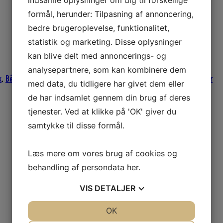
indsamle oplysninger om dig til forskellige
formål, herunder: Tilpasning af annoncering,
bedre brugeroplevelse, funktionalitet,
statistik og marketing. Disse oplysninger
kan blive delt med annoncerings- og
analysepartnere, som kan kombinere dem
k
,
Bådudstyr
,
Fiskeriudstyr
,
Splejsenål
,
Splejseværktøj
,
Tovværk og liner
med data, du tidligere har givet dem eller
de har indsamlet gennem din brug af deres
tjenester. Ved at klikke på 'OK' giver du
samtykke til disse formål.
Læs mere om vores brug af cookies og
behandling af persondata
her
.
VIS
DETALJER
JA
NEJ
OK
JA
NEJ