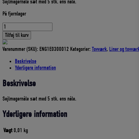
Sejlmagernåle sæt med 5 stk. ens nåle.
pris
pris
var:
er:
På fjernlager
183,44 DKK.
165,10 DKK.
SEJLMAGERNÅLE
SÆT
Tilføj til kurv
5
STK.
Varenummer (SKU):
ENG1E0300012
Kategorier:
Tovværk
,
Liner og tovvær
ENS
NÅLE
Beskrivelse
antal
Yderligere information
Beskrivelse
Sejlmagernåle sæt med 5 stk. ens nåle.
Yderligere information
Vægt
0,01 kg