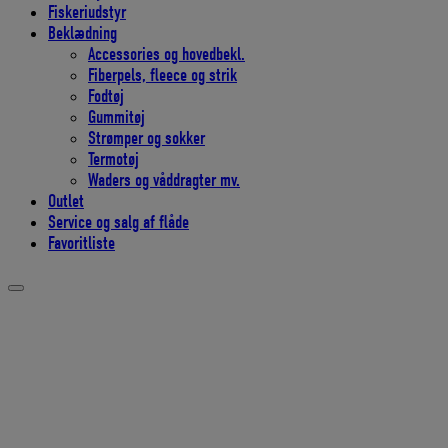
Fiskeriudstyr
Beklædning
Accessories og hovedbekl.
Fiberpels, fleece og strik
Fodtøj
Gummitøj
Strømper og sokker
Termotøj
Waders og våddragter mv.
Outlet
Service og salg af flåde
Favoritliste