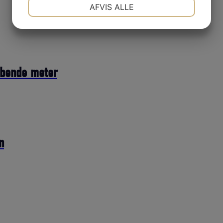
NØDVENDIGE
PRÆFERENCER
AFVIS ALLE
JA
NEJ
JA
NEJ
MARKETING
STATISTIK
øbende meter
n