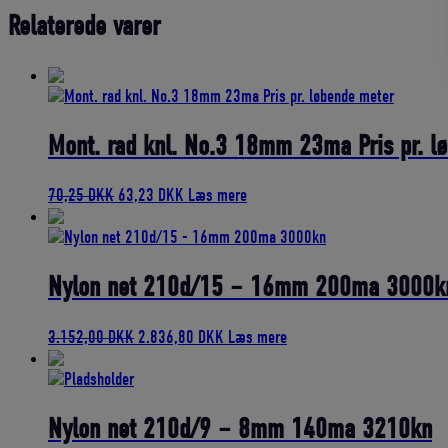
Relaterede varer
Mont. rad knl. No.3 18mm 23ma Pris pr. l
Den
Den
70,25
DKK
63,23
DKK
Læs mere
oprindelige
aktuelle
pris
pris
var:
er:
70,25 DKK.
63,23 DKK.
Nylon net 210d/15 – 16mm 200ma 3000k
Den
Den
3.152,00
DKK
2.836,80
DKK
Læs mere
oprindelige
aktuelle
pris
pris
var:
er:
3.152,00 DKK.
2.836,80 DKK.
Nylon net 210d/9 – 8mm 140ma 3210kn