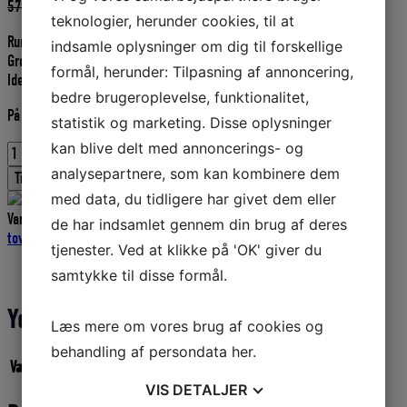
Den
Den
57,50
DKK
51,75
DKK
teknologier, herunder cookies, til at
oprindelige
aktuelle
Rundflettet PP 1,3 mm.
pris
pris
indsamle oplysninger om dig til forskellige
Grøn på 250 grams spole.
var:
er:
formål, herunder: Tilpasning af annoncering,
Ideel til kalvebånd på kaste ruser.
57,50 DKK.
51,75 DKK.
bedre brugeroplevelse, funktionalitet,
På lager
statistik og marketing. Disse oplysninger
kan blive delt med annoncerings- og
Rundflettet
PP
analysepartnere, som kan kombinere dem
Tilføj til kurv
1,3
med data, du tidligere har givet dem eller
mm
Varenummer (SKU):
D234063711
Kategorier:
Fletliner
,
Liner og
de har indsamlet gennem din brug af deres
u/hjerte
tovværk
,
Fiskeriudstyr
,
P.P. (Polypropylene) Rundflettet
Grøn
tjenester. Ved at klikke på 'OK' giver du
på
Yderligere information
samtykke til disse formål.
0,250
kg
Yderligere information
spole
Læs mere om vores brug af cookies og
antal
behandling af persondata
her
.
Vægt
0,3 kg
VIS
DETALJER