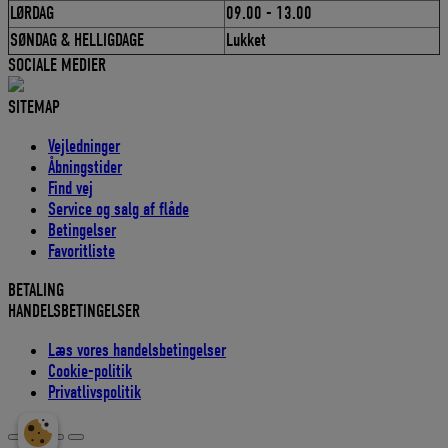
LØRDAG
09.00 - 13.00
SØNDAG & HELLIGDAGE
Lukket
SOCIALE MEDIER
SITEMAP
Vejledninger
Åbningstider
Find vej
Service og salg af flåde
Betingelser
Favoritliste
BETALING
HANDELSBETINGELSER
Læs vores handelsbetingelser
Cookie-politik
Privatlivspolitik