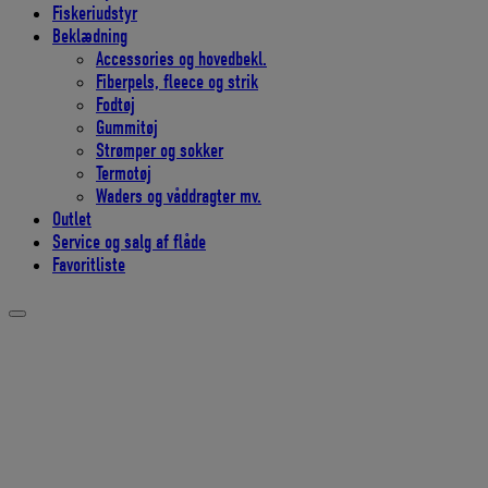
Fiskeriudstyr
Beklædning
Accessories og hovedbekl.
Fiberpels, fleece og strik
Fodtøj
Gummitøj
Strømper og sokker
Termotøj
Waders og våddragter mv.
Outlet
Service og salg af flåde
Favoritliste