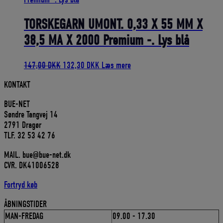
5.572,25 DKK.
5.015,03 DKK.
TORSKEGARN UMONT. 0,33 X 55 MM X
38,5 MA X 2000 Premium -. Lys blå
Den
Den
147,00
DKK
132,30
DKK
Læs mere
oprindelige
aktuelle
KONTAKT
pris
pris
var:
er:
BUE-NET
147,00 DKK.
132,30 DKK.
Søndre Tangvej 14
2791 Dragør
TLF. 32 53 42 76
MAIL. bue@bue-net.dk
CVR. DK41006528
Fortryd køb
ÅBNINGSTIDER
MAN-FREDAG
09.00 - 17.30