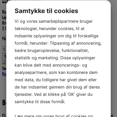
Den
Den
443,50
DKK
399,15
DKK
oprindelige
aktuelle
Samtykke til cookies
Rundflettet fletline Nylon
pris
pris
Løbelængde pr. kg. 70 m.
var:
er:
Vi og vores samarbejdspartnere bruger
Brudstyrke 580 kg.
443,50 DKK.
399,15 DKK.
teknologier, herunder cookies, til at
2 kgs spole.
indsamle oplysninger om dig til forskellige
På fjernlager
formål, herunder: Tilpasning af annoncering,
Rundflettet
bedre brugeroplevelse, funktionalitet,
nylon
Tilføj til kurv
statistik og marketing. Disse oplysninger
7,0
kan blive delt med annoncerings- og
mm
Varenummer (SKU):
D332007011
Kategorier:
Fletliner
,
Nylon
Hvid
analysepartnere, som kan kombinere dem
Rundflettet
,
Liner og tovværk
,
Fiskeriudstyr
på
med data, du tidligere har givet dem eller
2
Beskrivelse
de har indsamlet gennem din brug af deres
kg
Yderligere information
spole,
tjenester. Ved at klikke på 'OK' giver du
u/hj.
Beskrivelse
samtykke til disse formål.
antal
FLETLINER (NYLON) # Nylon har en vægtfylde på 1,14 g/cm3 og synker
Læs mere om vores brug af cookies og