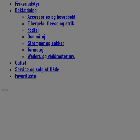
Fiskeriudstyr
Beklædning
Accessories og hovedbekl.
Fiberpels, fleece og strik
Fodtøj
Gummitøj
Strømper og sokker
Termotøj
Waders og våddragter mv.
Outlet
Service og salg af flåde
Favoritliste