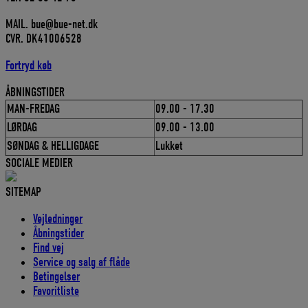
MAIL. bue@bue-net.dk
CVR. DK41006528
Fortryd køb
ÅBNINGSTIDER
MAN-FREDAG
09.00 - 17.30
LØRDAG
09.00 - 13.00
SØNDAG & HELLIGDAGE
Lukket
SOCIALE MEDIER
SITEMAP
Vejledninger
Åbningstider
Find vej
Service og salg af flåde
Betingelser
Favoritliste