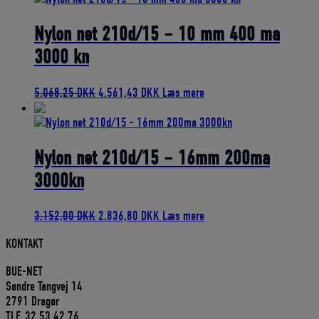
var:
er:
620,50 DKK.
558,45 DKK.
Nylon net 210d/15 – 10 mm 400 ma
3000 kn
Den
Den
5.068,25
DKK
4.561,43
DKK
Læs mere
oprindelige
aktuelle
pris
pris
var:
er:
5.068,25 DKK.
4.561,43 DKK.
Nylon net 210d/15 – 16mm 200ma
3000kn
Den
Den
3.152,00
DKK
2.836,80
DKK
Læs mere
oprindelige
aktuelle
KONTAKT
pris
pris
var:
er:
BUE-NET
3.152,00 DKK.
2.836,80 DKK.
Søndre Tangvej 14
2791 Dragør
TLF. 32 53 42 76