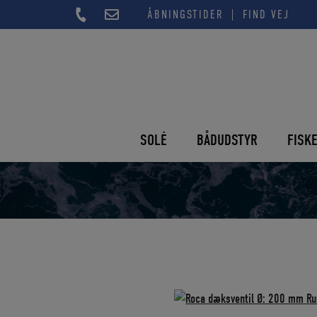
Hop
|
ÅBNINGSTIDER
FIND VEJ
til
indholdet
SOLÉ
BÅDUDSTYR
FISK