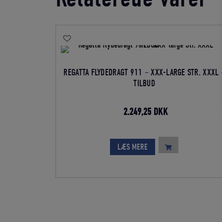
REGATTA FLYDEDRAGT 911 – XXX-LARGE STR. XXXL 
TILBUD
Den
Den
2.249,25
DKK
oprindelige
aktuelle
pris
pris
LÆS MERE
var:
er:
2.999,00 DKK.
2.249,25 DKK.