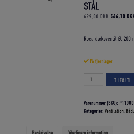
STÅL
Den
629,00
DKK
566,10
DK
oprindelige
pris
Roca dæksventil Ø: 200 m
var:
629,00 DK
På fjernlager
Roca
TILFØJ TIL
dæksventil
Ø:
200
Varenummer (SKU):
P11000
mm
Kategorier:
Ventilation
,
Bådu
Rustfrit
stål
Beskrivelse
Yderligere information
antal