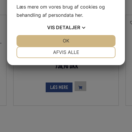
Læs mere om vores brug af cookies og
behandling af persondata
her
.
VIS
DETALJER
JA
NEJ
OK
JA
NEJ
–
EASYLOCK 1 AFLASTER – SORT – 1
NØDVENDIGE
PRÆFERENCER
AFVIS ALLE
JA
NEJ
JA
NEJ
Den
Den
738,90
DKK
MARKETING
STATISTIK
oprindelige
aktuelle
pris
pris
LÆS MERE
var:
er:
821,00 DKK.
738,90 DKK.