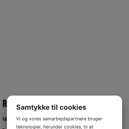
Raadvad torskekniv nr. 1506
Samtykke til cookies
Vi og vores samarbejdspartnere bruger
Den
Den
102,00
DKK
91,80
DKK
oprindelige
aktuelle
teknologier, herunder cookies, til at