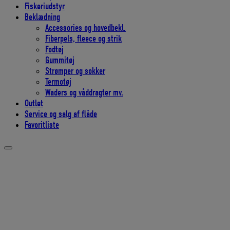
Fiskeriudstyr
Beklædning
Accessories og hovedbekl.
Fiberpels, fleece og strik
Fodtøj
Gummitøj
Strømper og sokker
Termotøj
Waders og våddragter mv.
Outlet
Service og salg af flåde
Favoritliste