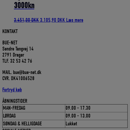
3000kn
Den
Den
3.451,00
DKK
3.105,90
DKK
Læs mere
oprindelige
aktuelle
KONTAKT
pris
pris
var:
er:
BUE-NET
3.451,00 DKK.
3.105,90 DKK.
Søndre Tangvej 14
2791 Dragør
TLF. 32 53 42 76
MAIL. bue@bue-net.dk
CVR. DK41006528
Fortryd køb
ÅBNINGSTIDER
MAN-FREDAG
09.00 - 17.30
LØRDAG
09.00 - 13.00
SØNDAG & HELLIGDAGE
Lukket