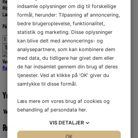
Raadvad torskekniv med træskaft.
pris
pris
indsamle oplysninger om dig til forskellige
Model 1506
var:
er:
Længde: 225 mm
formål, herunder: Tilpasning af annoncering,
102,00 DKK.
91,80 DKK.
bedre brugeroplevelse, funktionalitet,
På fjernlager
statistik og marketing. Disse oplysninger
Raadvad
kan blive delt med annoncerings- og
torskekniv
Tilføj til kurv
analysepartnere, som kan kombinere dem
nr.
1506
med data, du tidligere har givet dem eller
Varenummer (SKU):
D905703
Kategorier:
Knive
,
Knive og tilbehør
,
antal
de har indsamlet gennem din brug af deres
Raadvad
,
Fiskeriudstyr
tjenester. Ved at klikke på 'OK' giver du
Yderligere information
samtykke til disse formål.
Yderligere information
Læs mere om vores brug af cookies og
behandling af persondata
her
.
Vægt
0,5 kg
VIS
DETALJER
Relaterede varer
JA
NEJ
OK
JA
NEJ