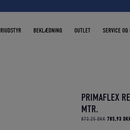
ERIUDSTYR
BEKLÆDNING
OUTLET
SERVICE OG 
PRIMAFLEX RE
MTR.
Den
873,25
DKK
785,93
DK
oprindelige