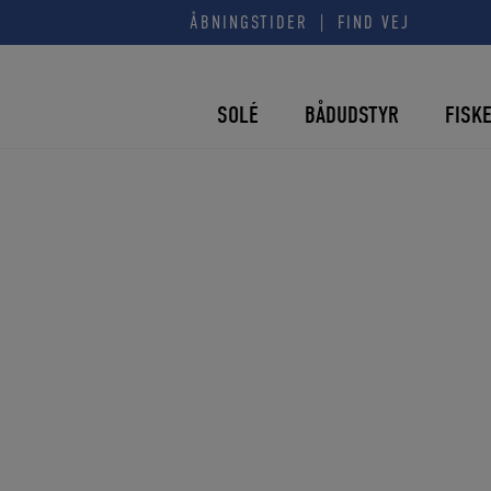
Hop
|
ÅBNINGSTIDER
FIND VEJ
til
indholdet
SOLÉ
BÅDUDSTYR
FISK