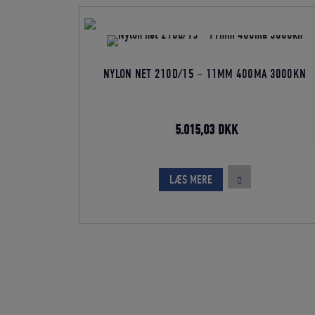
NYLON NET 210D/15 – 11MM 400MA 3000KN
Den
Den
5.015,03
DKK
oprindelige
aktuelle
pris
pris
LÆS MERE
var:
er:
5.572,25 DKK.
5.015,03 DKK.