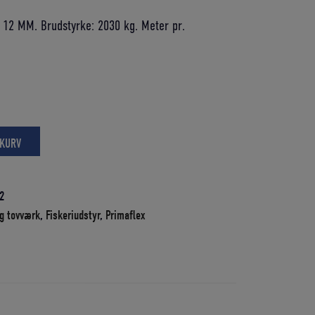
pris
12 MM. Brudstyrke: 2030 kg. Meter pr.
er:
K.
785,93 DKK.
 KURV
2
og tovværk
,
Fiskeriudstyr
,
Primaflex