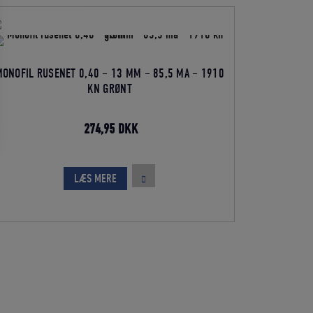
ONOFIL RUSENET 0,40 – 13 MM – 85,5 MA – 1910
KN GRØNT
Den
Den
274,95
DKK
oprindelige
aktuelle
pris
pris
LÆS MERE
var:
er:
305,50 DKK.
274,95 DKK.