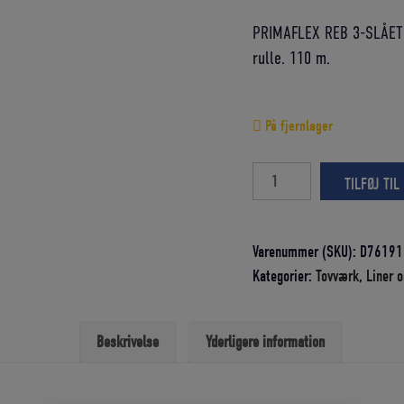
pris
PRIMAFLEX REB 3-SLÅET 
var:
rulle. 110 m.
873,25 DK
På fjernlager
Primaflex
TILFØJ TIL
reb
12
mm
Varenummer (SKU):
D76191
3-
Kategorier:
Tovværk
,
Liner 
slået
110
Beskrivelse
Yderligere information
mtr.
antal