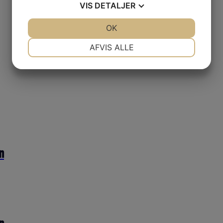
VIS
DETALJER
JA
NEJ
OK
JA
NEJ
NØDVENDIGE
PRÆFERENCER
AFVIS ALLE
JA
NEJ
JA
NEJ
MARKETING
STATISTIK
n