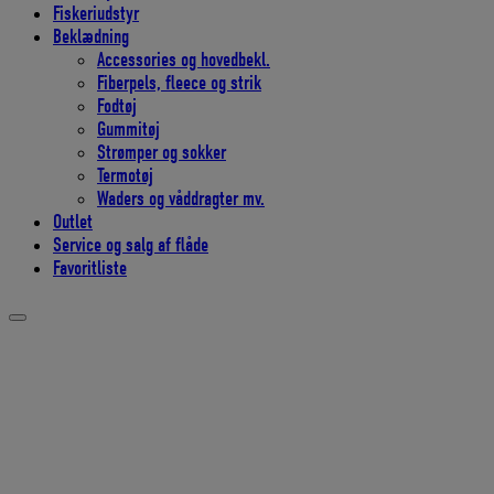
Fiskeriudstyr
Beklædning
Accessories og hovedbekl.
Fiberpels, fleece og strik
Fodtøj
Gummitøj
Strømper og sokker
Termotøj
Waders og våddragter mv.
Outlet
Service og salg af flåde
Favoritliste