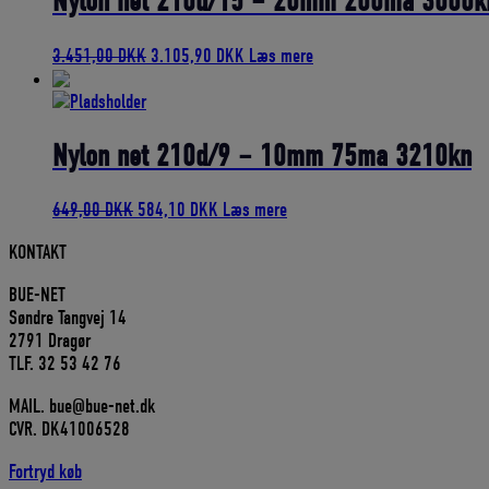
Nylon net 210d/15 – 20mm 200ma 3000k
Den
Den
3.451,00
DKK
3.105,90
DKK
Læs mere
oprindelige
aktuelle
pris
pris
var:
er:
3.451,00 DKK.
3.105,90 DKK.
Nylon net 210d/9 – 10mm 75ma 3210kn
Den
Den
649,00
DKK
584,10
DKK
Læs mere
oprindelige
aktuelle
KONTAKT
pris
pris
var:
er:
BUE-NET
649,00 DKK.
584,10 DKK.
Søndre Tangvej 14
2791 Dragør
TLF. 32 53 42 76
MAIL. bue@bue-net.dk
CVR. DK41006528
Fortryd køb