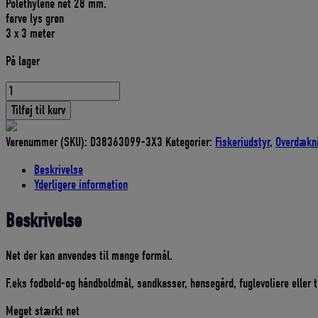
Polethylene net 28 mm.
farve lys grøn
3 x 3 meter
På lager
POLYETHYLENE
NET
Tilføj til kurv
Nr.
3/6
Varenummer (SKU):
D38363099-3X3
Kategorier:
Fiskeriudstyr
,
Overdækn
28mm
NYMFLEX
Beskrivelse
3
Yderligere information
X
3
Beskrivelse
METER
antal
Net der kan anvendes til mange formål.
F.eks fodbold-og håndboldmål, sandkasser, hønsegård, fuglevoliere eller tr
Meget stærkt net