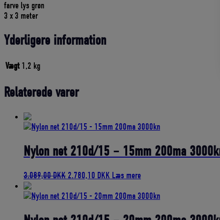
farve lys grøn
3 x 3 meter
Yderligere information
Vægt
1,2 kg
Relaterede varer
Nylon net 210d/15 – 15mm 200ma 3000k
Den
Den
3.089,00
DKK
2.780,10
DKK
Læs mere
oprindelige
aktuelle
pris
pris
var:
er:
3.089,00 DKK.
2.780,10 DKK.