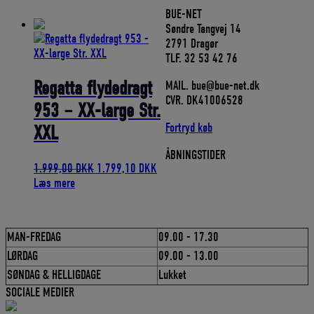
var:
er:
BUE-NET
145,00 DKK.
130,50 DKK.
Søndre Tangvej 14
2791 Dragør
TLF. 32 53 42 76
Regatta flydedragt
MAIL. bue@bue-net.dk
CVR. DK41006528
953 – XX-large Str.
Fortryd køb
XXL
ÅBNINGSTIDER
Den
Den
1.999,00
DKK
1.799,10
DKK
oprindelige
aktuelle
Læs mere
pris
pris
var:
er:
1.999,00 DKK.
1.799,10 DKK.
MAN-FREDAG
09.00 - 17.30
LØRDAG
09.00 - 13.00
SØNDAG & HELLIGDAGE
Lukket
SOCIALE MEDIER