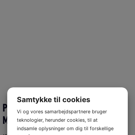
Samtykke til cookies
POLYESTER FENDERLINE 2 STK. 10
Vi og vores samarbejdspartnere bruger
MM 2 M SORT FLETTET
teknologier, herunder cookies, til at
indsamle oplysninger om dig til forskellige