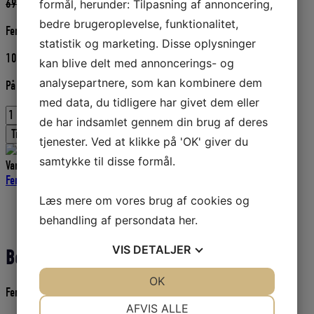
Den
Den
69,00
DKK
58,65
DKK
formål, herunder: Tilpasning af annoncering,
oprindelige
aktuelle
bedre brugeroplevelse, funktionalitet,
Fenderline i flettet polyester med øje. Sort
pris
pris
statistik og marketing. Disse oplysninger
var:
er:
10 mm – 2,0 meter længde – 2 stk. pr. pk
69,00 DKK.
58,65 DKK.
kan blive delt med annoncerings- og
analysepartnere, som kan kombinere dem
På fjernlager
med data, du tidligere har givet dem eller
POLYESTER
de har indsamlet gennem din brug af deres
FENDERLINE
Tilføj til kurv
tjenester. Ved at klikke på 'OK' giver du
2
STK.
samtykke til disse formål.
Varenummer (SKU):
ENG7041110
Kategorier:
Fender line
,
Bådudstyr
,
10
Fender
MM
Læs mere om vores brug af cookies og
2
Beskrivelse
M
behandling af persondata
her
.
Yderligere information
SORT
FLETTET
VIS
DETALJER
Beskrivelse
antal
JA
NEJ
OK
JA
NEJ
Fenderline i flettet polyester med øje. Sort
NØDVENDIGE
PRÆFERENCER
AFVIS ALLE