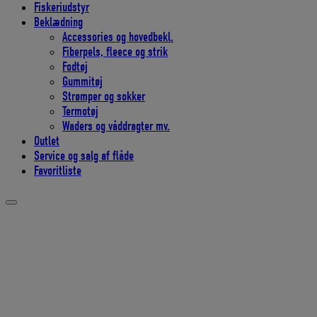
Fiskeriudstyr
Beklædning
Accessories og hovedbekl.
Fiberpels, fleece og strik
Fodtøj
Gummitøj
Strømper og sokker
Termotøj
Waders og våddragter mv.
Outlet
Service og salg af flåde
Favoritliste