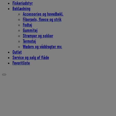
Fiskeriudstyr
Beklædning
Accessories og hovedbekl.
Fiberpels, fleece og strik
Fodtøj
Gummitøj
Strømper og sokker
Termotøj
Waders og våddragter mv.
Outlet
Service og salg af flåde
Favoritliste