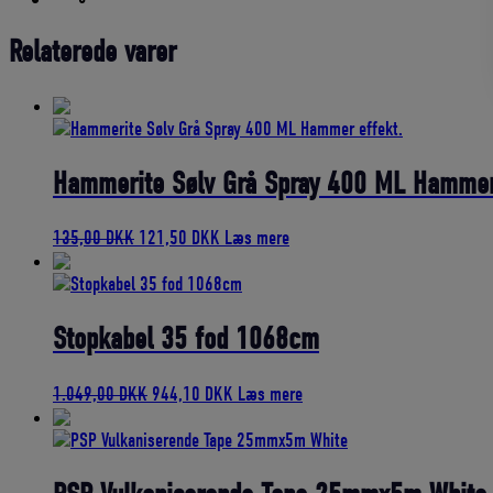
Relaterede varer
Hammerite Sølv Grå Spray 400 ML Hammer
Den
Den
135,00
DKK
121,50
DKK
Læs mere
oprindelige
aktuelle
pris
pris
var:
er:
135,00 DKK.
121,50 DKK.
Stopkabel 35 fod 1068cm
Den
Den
1.049,00
DKK
944,10
DKK
Læs mere
oprindelige
aktuelle
pris
pris
var:
er:
1.049,00 DKK.
944,10 DKK.