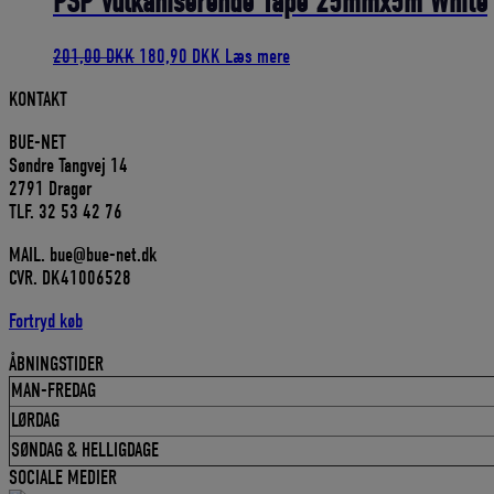
PSP Vulkaniserende Tape 25mmx5m White
Den
Den
201,00
DKK
180,90
DKK
Læs mere
oprindelige
aktuelle
KONTAKT
pris
pris
var:
er:
BUE-NET
201,00 DKK.
180,90 DKK.
Søndre Tangvej 14
2791 Dragør
TLF. 32 53 42 76
MAIL. bue@bue-net.dk
CVR. DK41006528
Fortryd køb
ÅBNINGSTIDER
MAN-FREDAG
LØRDAG
SØNDAG & HELLIGDAGE
SOCIALE MEDIER