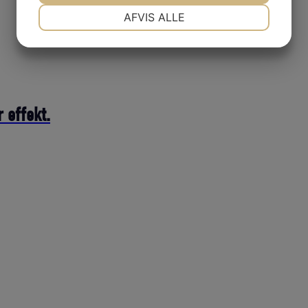
NØDVENDIGE
PRÆFERENCER
AFVIS ALLE
JA
NEJ
JA
NEJ
MARKETING
STATISTIK
 effekt.