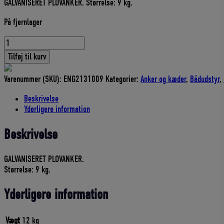
GALVANISERET PLOVANKER. Størrelse: 9 kg.
pris
pris
var:
er:
På fjernlager
729,00 DKK.
656,10 DKK.
PLOVANKER
CQR
Tilføj til kurv
GLV
9
Varenummer (SKU):
ENG2131009
Kategorier:
Anker og kæder
,
Bådudstyr
,
KG
antal
Beskrivelse
Yderligere information
Beskrivelse
GALVANISERET PLOVANKER.
Størrelse: 9 kg.
Yderligere information
Vægt
12 kg