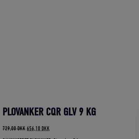
PLOVANKER CQR GLV 9 KG
Den
Den
729,00
DKK
656,10
DKK
oprindelige
aktuelle