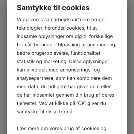
Samtykke til cookies
Vi og vores samarbejdspartnere bruger
Relaterede varer
teknologier, herunder cookies, til at
indsamle oplysninger om dig til forskellige
formål, herunder: Tilpasning af annoncering,
bedre brugeroplevelse, funktionalitet,
statistik og marketing. Disse oplysninger
kan blive delt med annoncerings- og
analysepartnere, som kan kombinere dem
med data, du tidligere har givet dem eller
de har indsamlet gennem din brug af deres
tjenester. Ved at klikke på 'OK' giver du
DUCKTAPE 50MM X 50M
REGATTA FLYDEDRAGT 953
samtykke til disse formål.
GRÅ
– LARGE STR. L
Læs mere om vores brug af cookies og
Den
Den
Den
Den
386,10
DKK
1.799,10
DKK