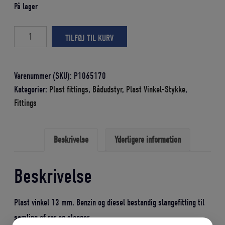
På lager
PLAST
TILFØJ TIL KURV
VINKEL
13
MM
Varenummer (SKU):
P1065170
antal
Kategorier:
Plast fittings
,
Bådudstyr
,
Plast Vinkel-Stykke
,
Fittings
Beskrivelse
Yderligere information
Beskrivelse
Plast vinkel 13 mm. Benzin og diesel bestandig slangefitting til
samling af rør og slanger.