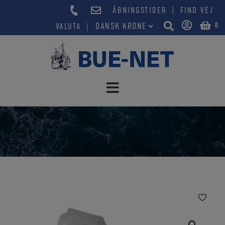
Hop
|
ÅBNINGSTIDER
FIND VEJ
til
0
VALUTA
indholdet