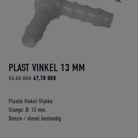
PLAST VINKEL 13 MM
Den
Den
53,00
DKK
47,70
DKK
oprindelige
aktuelle
pris
pris
Plastik Vinkel-Stykke
var:
er:
Slange: Ø: 13 mm.
53,00 DKK.
47,70 DKK.
Benzin / diesel bestandig