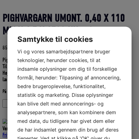
PIGHVARGARN UMONT. 0,40 X 110
MM X 6,5 X 1500 KN – Grønne
Samtykke til cookies
Den
Den
85,00
DKK
76,50
DKK
Vi og vores samarbejdspartnere bruger
oprindelige
aktuelle
Pighvargarn umonteret.
teknologier, herunder cookies, til at
pris
pris
Til fritidsgarn.
var:
er:
indsamle oplysninger om dig til forskellige
Højde: ca. 1,4 meter
85,00 DKK.
76,50 DKK.
formål, herunder: Tilpasning af annoncering,
længde ca. 45 meter
bedre brugeroplevelse, funktionalitet,
På lager
statistik og marketing. Disse oplysninger
PIGHVARGARN
Tilføj til kurv
kan blive delt med annoncerings- og
UMONT.
analysepartnere, som kan kombinere dem
0,40
med data, du tidligere har givet dem eller
X
110
Varenummer (SKU):
21010-11065P
Kategorier:
Garn
,
Garn -
de har indsamlet gennem din brug af deres
MM
Fritidsfiskere -Umont.
,
Stenbider- og Pighvargarn
,
Fiskeriudstyr
tjenester. Ved at klikke på 'OK' giver du