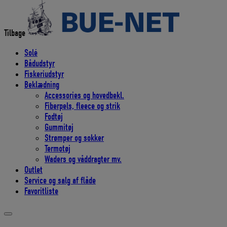
efter:
Tilbage
Solé
Bådudstyr
Fiskeriudstyr
Beklædning
Accessories og hovedbekl.
Fiberpels, fleece og strik
Fodtøj
Gummitøj
Strømper og sokker
Termotøj
Waders og våddragter mv.
Outlet
Service og salg af flåde
Favoritliste