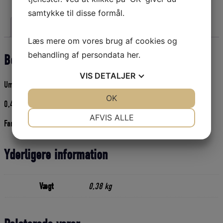
X
samtykke til disse formål.
6,5
X
Beskrivelse
Yderligere information
1500
Læs mere om vores brug af cookies og
KN
behandling af persondata
her
.
-
Beskrivelse
Grønne
VIS
DETALJER
antal
Umonterede pighvargarn til fritidsgarn.
JA
NEJ
OK
JA
NEJ
0,40 x 110 mm x 6,5 x 1500 kn
NØDVENDIGE
PRÆFERENCER
AFVIS ALLE
Farve: mørkegrønne
JA
NEJ
JA
NEJ
MARKETING
STATISTIK
Yderligere information
Vægt
0,38 kg