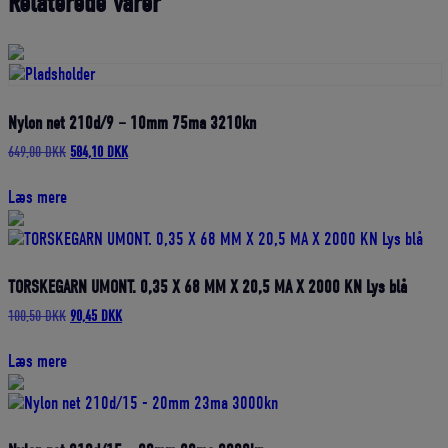
Relaterede varer
Nylon net 210d/9 – 10mm 75ma 3210kn
Den
Den
649,00
DKK
584,10
DKK
oprindelige
aktuelle
pris
pris
Læs mere
var:
er:
649,00 DKK.
584,10 DKK.
TORSKEGARN UMONT. 0,35 X 68 MM X 20,5 MA X 2000 KN Lys blå
Den
Den
100,50
DKK
90,45
DKK
oprindelige
aktuelle
pris
pris
Læs mere
var:
er:
100,50 DKK.
90,45 DKK.