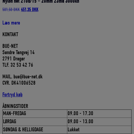
Nylon net 210d/15 – 20mm 23ma 3000kn
Den
Den
501,50
DKK
451,35
DKK
oprindelige
aktuelle
pris
pris
Læs mere
var:
er:
501,50 DKK.
451,35 DKK.
KONTAKT
BUE-NET
Søndre Tangvej 14
2791 Dragør
TLF. 32 53 42 76
MAIL. bue@bue-net.dk
CVR. DK41006528
Fortryd køb
ÅBNINGSTIDER
MAN-FREDAG
09.00 - 17.30
LØRDAG
09.00 - 13.00
SØNDAG & HELLIGDAGE
Lukket