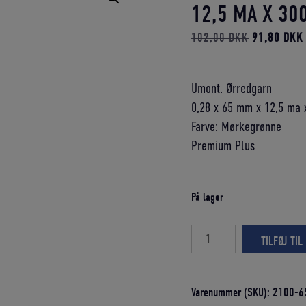
12,5 MA X 3
Den
102,00
DKK
91,80
DKK
oprindelige
pris
Umont. Ørredgarn
var:
0,28 x 65 mm x 12,5 ma 
102,00 DK
Farve: Mørkegrønne
Premium Plus
På lager
ØRREDGARN
TILFØJ TIL
UMONT.
0,28
X
Varenummer (SKU):
2100-6