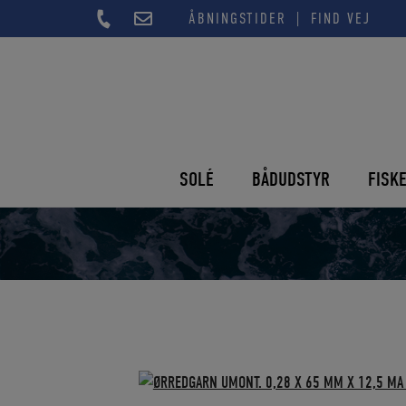
Hop
|
ÅBNINGSTIDER
FIND VEJ
til
indholdet
SOLÉ
BÅDUDSTYR
FISK