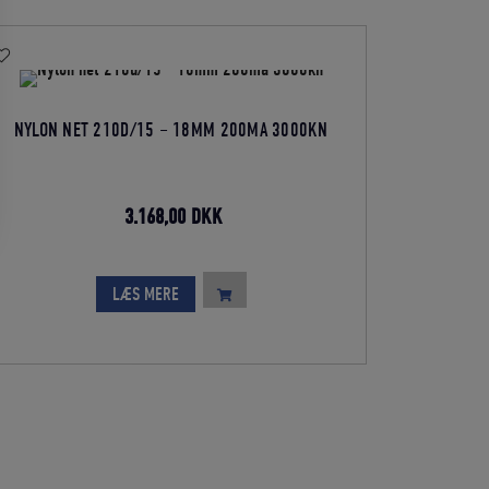
NYLON NET 210D/15 – 18MM 200MA 3000KN
Den
Den
3.168,00
DKK
oprindelige
aktuelle
pris
pris
LÆS MERE
var:
er:
3.520,00 DKK.
3.168,00 DKK.