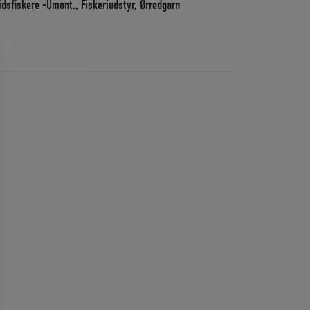
tidsfiskere -Umont.
,
Fiskeriudstyr
,
Ørredgarn