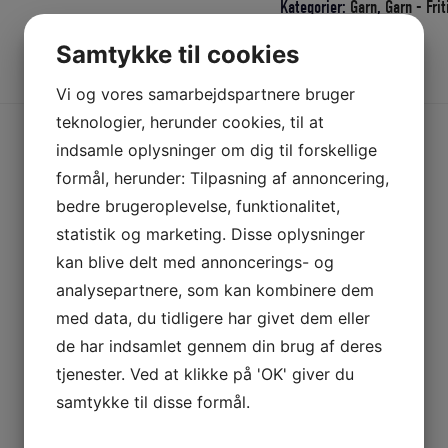
65
Kategorier:
Garn
,
Garn - Fri
MM
Samtykke til cookies
X
Beskrivelse
Yderligere information
12,5
Vi og vores samarbejdspartnere bruger
MA
teknologier, herunder cookies, til at
X
indsamle oplysninger om dig til forskellige
3000
formål, herunder: Tilpasning af annoncering,
KN
bedre brugeroplevelse, funktionalitet,
MØRKE
statistik og marketing. Disse oplysninger
GRØN
kan blive delt med annoncerings- og
antal
analysepartnere, som kan kombinere dem
med data, du tidligere har givet dem eller
de har indsamlet gennem din brug af deres
tjenester. Ved at klikke på 'OK' giver du
samtykke til disse formål.