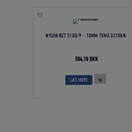
NYLON NET 210D/9 – 10MM 75MA 3210KN
Den
Den
584,10
DKK
oprindelige
aktuelle
pris
pris
LÆS MERE
var:
er:
649,00 DKK.
584,10 DKK.