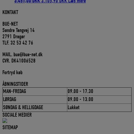
Den
Den
3.451,00
DKK
3.105,90
DKK
Læs mere
oprindelige
aktuelle
KONTAKT
pris
pris
var:
er:
BUE-NET
3.451,00 DKK.
3.105,90 DKK.
Søndre Tangvej 14
2791 Dragør
TLF. 32 53 42 76
MAIL. bue@bue-net.dk
CVR. DK41006528
Fortryd køb
ÅBNINGSTIDER
MAN-FREDAG
09.00 - 17.30
LØRDAG
09.00 - 13.00
SØNDAG & HELLIGDAGE
Lukket
SOCIALE MEDIER
SITEMAP