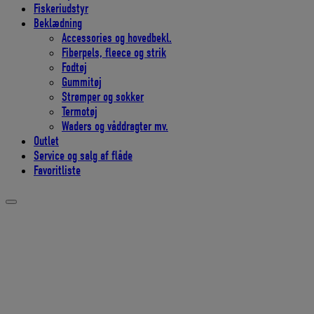
Fiskeriudstyr
Beklædning
Accessories og hovedbekl.
Fiberpels, fleece og strik
Fodtøj
Gummitøj
Strømper og sokker
Termotøj
Waders og våddragter mv.
Outlet
Service og salg af flåde
Favoritliste