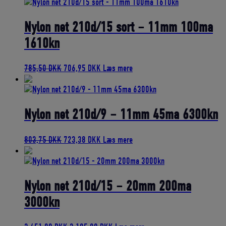
Nylon net 210d/15 sort – 11mm 100ma
1610kn
Den
Den
785,50
DKK
706,95
DKK
Læs mere
oprindelige
aktuelle
pris
pris
var:
er:
785,50 DKK.
706,95 DKK.
Nylon net 210d/9 – 11mm 45ma 6300kn
Den
Den
803,75
DKK
723,38
DKK
Læs mere
oprindelige
aktuelle
pris
pris
var:
er:
803,75 DKK.
723,38 DKK.
Nylon net 210d/15 – 20mm 200ma
3000kn