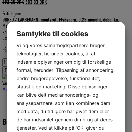
Den
Den
892,25
DKK
803,03
DKK
oprindelige
aktuelle
Fritidsgarn
pris
pris
ØRRED / LAKSEGARN, monteret. Flydegarn. 0,28 monofil, dobb. kn.
var:
er:
Maskestørrelse: 65 mm. Maskedybde: 18,5 ma. Knudelængde: 3000
892,25 DKK.
803,03 DKK.
kn. Farve: Grønne. Flydeline nr.: 5 Synkeline nr.: 1,5 Højde: 2,4 m.
Samtykke til cookies
Længde: 45 m.
Vi og vores samarbejdspartnere bruger
På lager
teknologier, herunder cookies, til at
ØRREDGARN
indsamle oplysninger om dig til forskellige
MONT.
formål, herunder: Tilpasning af annoncering,
Tilføj til kurv
0.28
bedre brugeroplevelse, funktionalitet,
X
Varenummer (SKU):
D11476518FL
Kategorier:
Garn - Fritidsfiskere -
65
statistik og marketing. Disse oplysninger
Mont.
,
Garn
,
Fiskeriudstyr
,
Ørredgarn
MM
kan blive delt med annoncerings- og
X
Beskrivelse
analysepartnere, som kan kombinere dem
18,5
Yderligere information
MA
med data, du tidligere har givet dem eller
X
de har indsamlet gennem din brug af deres
Beskrivelse
3000
tjenester. Ved at klikke på 'OK' giver du
KN