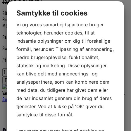
Den
Den
83,00
DKK
74,70
DKK
oprindelige
aktuelle
Samtykke til cookies
BOSCH UORIGINALT OLIEFILTER
pris
pris
Passer til Volvo motor nr:
var:
er:
Vi og vores samarbejdspartnere bruger
MD2010A/B, MD2010C/D, MD2020 A/B, MD2020 C/D, D1-13, D1-20
83,00 DKK.
74,70 DKK.
teknologier, herunder cookies, til at
Passer til Suzuki motor nr: DF150/200/225/250/300
indsamle oplysninger om dig til forskellige
Svarer til Volvo nr. 861473. – og Suzuki nr. 1650-96J00-000
formål, herunder: Tilpasning af annoncering,
bedre brugeroplevelse, funktionalitet,
På lager
statistik og marketing. Disse oplysninger
BOSCH
kan blive delt med annoncerings- og
OLIEFILTER
Tilføj til kurv
analysepartnere, som kan kombinere dem
P3276,
VOLVO,
med data, du tidligere har givet dem eller
Varenummer (SKU):
P1516824
Kategorier:
Bosch Oliefilter
,
Bådudstyr
,
SUZUKI
de har indsamlet gennem din brug af deres
Suzuki
,
Volvo
,
Filtre - Olie
antal
tjenester. Ved at klikke på 'OK' giver du
Beskrivelse
samtykke til disse formål.
Yderligere information
Læs mere om vores brug af cookies og