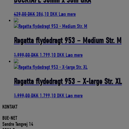
Den
Den
429,00
DKK
386,10
DKK
Læs mere
oprindelige
aktuelle
pris
pris
var:
er:
429,00 DKK.
386,10 DKK.
Regatta flydedragt 953 – Medium Str. M
Den
Den
1.999,00
DKK
1.799,10
DKK
Læs mere
oprindelige
aktuelle
pris
pris
var:
er:
1.999,00 DKK.
1.799,10 DKK.
Regatta flydedragt 953 – X-large Str. XL
Den
Den
1.999,00
DKK
1.799,10
DKK
Læs mere
oprindelige
aktuelle
KONTAKT
pris
pris
var:
er:
BUE-NET
1.999,00 DKK.
1.799,10 DKK.
Søndre Tangvej 14