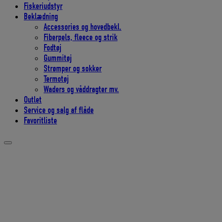
Fiskeriudstyr
Beklædning
Accessories og hovedbekl.
Fiberpels, fleece og strik
Fodtøj
Gummitøj
Strømper og sokker
Termotøj
Waders og våddragter mv.
Outlet
Service og salg af flåde
Favoritliste