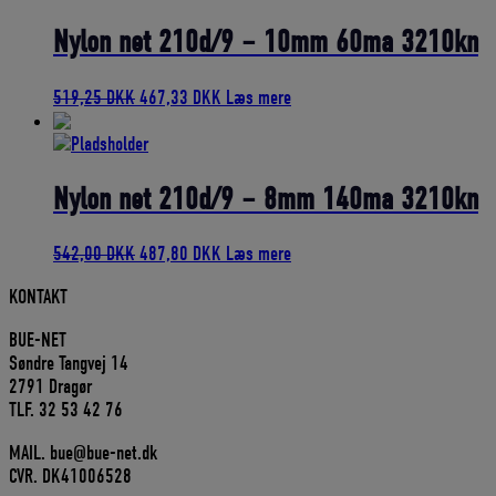
var:
er:
71,75 DKK.
64,58 DKK.
Nylon net 210d/9 – 10mm 60ma 3210kn
Den
Den
519,25
DKK
467,33
DKK
Læs mere
oprindelige
aktuelle
pris
pris
var:
er:
519,25 DKK.
467,33 DKK.
Nylon net 210d/9 – 8mm 140ma 3210kn
Den
Den
542,00
DKK
487,80
DKK
Læs mere
oprindelige
aktuelle
KONTAKT
pris
pris
var:
er:
BUE-NET
542,00 DKK.
487,80 DKK.
Søndre Tangvej 14
2791 Dragør
TLF. 32 53 42 76
MAIL. bue@bue-net.dk
CVR. DK41006528