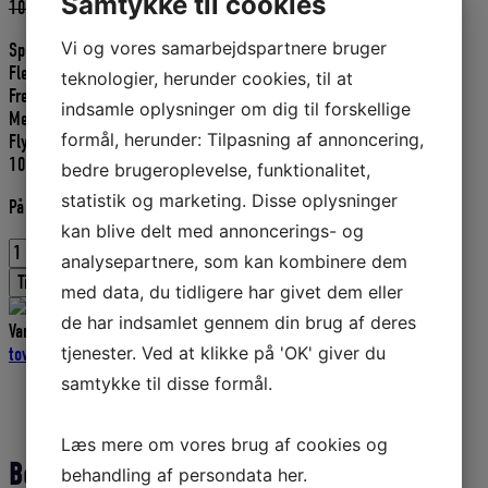
Samtykke til cookies
Den
Den
10,00
DKK
9,00
DKK
oprindelige
aktuelle
Vi og vores samarbejdspartnere bruger
Specialflettet Multiflex PP sort.
pris
pris
Flettet PP uden kerne.
var:
er:
teknologier, herunder cookies, til at
Fremstillet i tvundne og kablede polypropylene splitfibre.
10,00 DKK.
9,00 DKK.
indsamle oplysninger om dig til forskellige
Meget let at splejse.
formål, herunder: Tilpasning af annoncering,
Flyder.
10 mm Robline.
bedre brugeroplevelse, funktionalitet,
statistik og marketing. Disse oplysninger
På lager
kan blive delt med annoncerings- og
MULTIFLEX
analysepartnere, som kan kombinere dem
SPECIALFLETTET
Tilføj til kurv
med data, du tidligere har givet dem eller
SORT
10
de har indsamlet gennem din brug af deres
Varenummer (SKU):
ENG30680510
Kategorier:
Tovværk
,
Liner og
MM
tjenester. Ved at klikke på 'OK' giver du
tovværk
,
Fiskeriudstyr
,
Multiflex
Pris
samtykke til disse formål.
pr.
Beskrivelse
meter
Yderligere information
antal
Læs mere om vores brug af cookies og
Beskrivelse
behandling af persondata
her
.