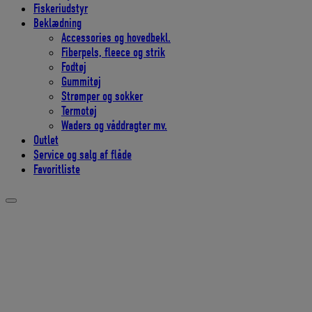
Fiskeriudstyr
Beklædning
Accessories og hovedbekl.
Fiberpels, fleece og strik
Fodtøj
Gummitøj
Strømper og sokker
Termotøj
Waders og våddragter mv.
Outlet
Service og salg af flåde
Favoritliste