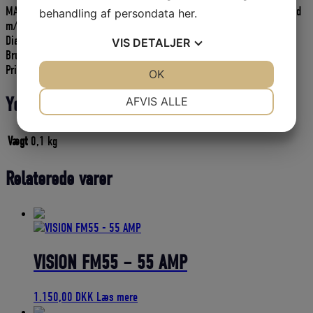
MASTER FALD er en krydsflettet polyester faldline, dobbelt flettet, hvid
behandling af persondata
her
.
m/ rød nist.
Diameter: 8 mm.
VIS
DETALJER
Brudstyrke: 1030 kg.
Pris pr. meter.
JA
NEJ
OK
JA
NEJ
NØDVENDIGE
PRÆFERENCER
Yderligere information
AFVIS ALLE
JA
NEJ
JA
NEJ
Vægt
0,1 kg
MARKETING
STATISTIK
Relaterede varer
VISION FM55 – 55 AMP
1.150,00
DKK
Læs mere