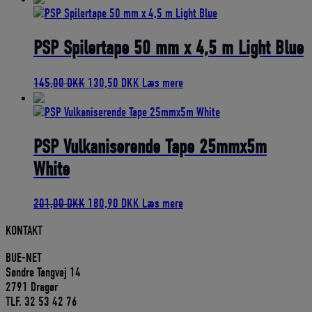
PSP Spilertape 50 mm x 4,5 m Light Blue
Den
Den
145,00
DKK
130,50
DKK
Læs mere
oprindelige
aktuelle
pris
pris
var:
er:
145,00 DKK.
130,50 DKK.
PSP Vulkaniserende Tape 25mmx5m
White
Den
Den
201,00
DKK
180,90
DKK
Læs mere
oprindelige
aktuelle
KONTAKT
pris
pris
var:
er:
BUE-NET
201,00 DKK.
180,90 DKK.
Søndre Tangvej 14
2791 Dragør
TLF. 32 53 42 76