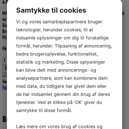
Den
Den
6,00
DKK
5,40
DKK
oprindelige
aktuelle
Samtykke til cookies
MASTER FALD er en krydsflettet polyester faldline, dobbelt flettet, hvid
pris
pris
m/ rød nist.
var:
er:
Vi og vores samarbejdspartnere bruger
Diameter: 8 mm.
6,00 DKK.
5,40 DKK.
teknologier, herunder cookies, til at
Brudstyrke: 1030 kg.
Pris pr. meter.
indsamle oplysninger om dig til forskellige
formål, herunder: Tilpasning af annoncering,
På lager
bedre brugeroplevelse, funktionalitet,
MASTER
statistik og marketing. Disse oplysninger
FALD
Tilføj til kurv
kan blive delt med annoncerings- og
8
MM
analysepartnere, som kan kombinere dem
Varenummer (SKU):
D419002410
Kategorier:
Master Fald
,
Bådudstyr
,
PR.
med data, du tidligere har givet dem eller
Faldliner
,
Tovværk og liner
METER
de har indsamlet gennem din brug af deres
Hvid
Beskrivelse
m
tjenester. Ved at klikke på 'OK' giver du
Yderligere information
rød
samtykke til disse formål.
nist
Beskrivelse
antal
Læs mere om vores brug af cookies og