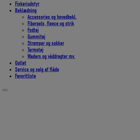
Fiskeriudstyr
Beklædning
Accessories og hovedbekl.
Fiberpels, fleece og strik
Fodtøj
Gummitøj
Strømper og sokker
Termotøj
Waders og våddragter mv.
Outlet
Service og salg af flåde
Favoritliste