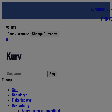
Hop
til
ÅBNINGSTIDE
indholdet
FIND V
VALUTA
Change Currency
0
Kurv
Søg
Søg
efter:
Tilbage
Solé
Bådudstyr
Fiskeriudstyr
Beklædning
Accessories og hovedbekl.