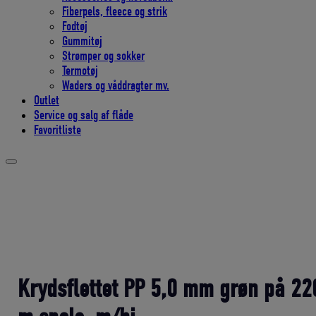
Fiberpels, fleece og strik
Fodtøj
Gummitøj
Strømper og sokker
Termotøj
Waders og våddragter mv.
Outlet
Service og salg af flåde
Favoritliste
Krydsflettet PP 5,0 mm grøn på 22