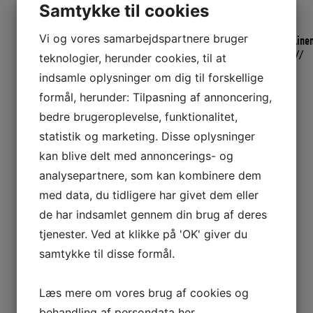
Samtykke til cookies
Vi og vores samarbejdspartnere bruger
P.P FLETLINE har en vægtfylde på 0,91g/cm3 og flyder derfor. Fletline
er bestandigt overfor de fleste kemikalier. Brudforlængelse: 30 % //
teknologier, herunder cookies, til at
Smeltepunkt: 170 grader. Brudstyrke: 274 kg
indsamle oplysninger om dig til forskellige
formål, herunder: Tilpasning af annoncering,
Yderligere information
bedre brugeroplevelse, funktionalitet,
statistik og marketing. Disse oplysninger
kan blive delt med annoncerings- og
Vægt
2 kg
analysepartnere, som kan kombinere dem
med data, du tidligere har givet dem eller
Relaterede varer
de har indsamlet gennem din brug af deres
tjenester. Ved at klikke på 'OK' giver du
samtykke til disse formål.
Læs mere om vores brug af cookies og
behandling af persondata
her
.