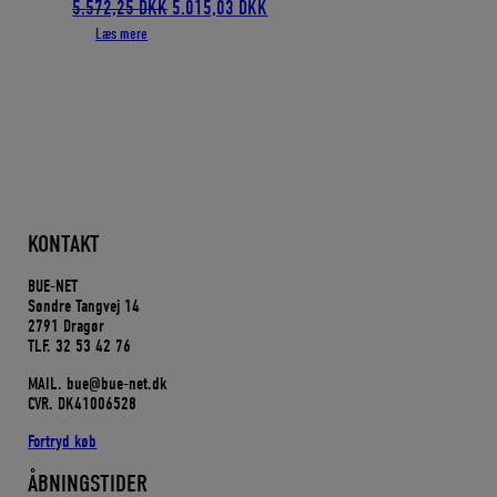
Den
Den
5.572,25
DKK
5.015,03
DKK
oprindelige
aktuelle
Læs mere
pris
pris
var:
er:
5.572,25 DKK.
5.015,03 DKK.
KONTAKT
BUE-NET
Søndre Tangvej 14
2791 Dragør
TLF. 32 53 42 76
MAIL. bue@bue-net.dk
CVR. DK41006528
Fortryd køb
ÅBNINGSTIDER