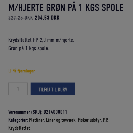
M/HJERTE GRØN PÅ 1 KGS SPOLE
Den
Den
227,25
DKK
204,53
DKK
oprindelige
aktuelle
pris
pris
Krydsflettet PP 2,0 mm m/hjerte.
var:
er:
Grøn på 1 kgs spole.
227,25 DKK.
204,53 DKK.
På fjernlager
Krydsflettet
TILFØJ TIL KURV
PP
2,0
mm
Varenummer (SKU):
D214030011
m/hjerte
Kategorier:
Fletliner
,
Liner og tovværk
,
Fiskeriudstyr
,
P.P.
grøn
Krydsflettet