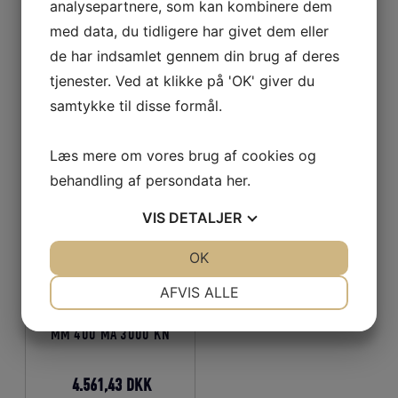
NYLON NET 210D/15 –
NYLON NET 210D/9 –
analysepartnere, som kan kombinere dem
14MM 200MA 3000KN
11MM 45MA 6300KN
med data, du tidligere har givet dem eller
de har indsamlet gennem din brug af deres
Den
Den
Den
Den
2.657,70
DKK
723,38
DKK
tjenester. Ved at klikke på 'OK' giver du
oprindelige
aktuelle
oprindelige
aktuelle
samtykke til disse formål.
pris
pris
pris
pris
LÆS MERE
LÆS MERE
var:
er:
var:
er:
Læs mere om vores brug af cookies og
2.953,00 DKK.
2.657,70 DKK.
803,75 DKK.
723,38 DKK.
behandling af persondata
her
.
VIS
DETALJER
JA
NEJ
OK
JA
NEJ
NØDVENDIGE
PRÆFERENCER
AFVIS ALLE
NYLON NET 210D/15 – 10
JA
NEJ
JA
NEJ
MM 400 MA 3000 KN
MARKETING
STATISTIK
Den
Den
4.561,43
DKK