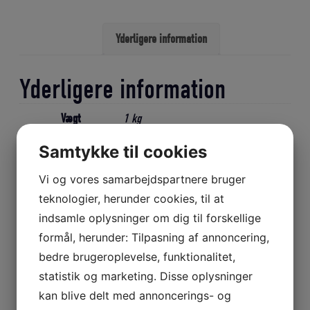
på
1
Yderligere information
kgs
spole
antal
Yderligere information
Vægt
1 kg
Samtykke til cookies
Vi og vores samarbejdspartnere bruger
Relaterede varer
teknologier, herunder cookies, til at
indsamle oplysninger om dig til forskellige
formål, herunder: Tilpasning af annoncering,
bedre brugeroplevelse, funktionalitet,
statistik og marketing. Disse oplysninger
kan blive delt med annoncerings- og