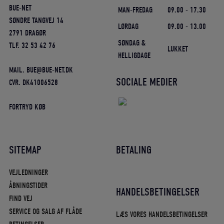
BUE-NET
MAN-FREDAG
09.00 - 17.30
SØNDRE TANGVEJ 14
LØRDAG
09.00 - 13.00
2791 DRAGØR
SØNDAG &
TLF. 32 53 42 76
LUKKET
HELLIGDAGE
MAIL. BUE@BUE-NET.DK
SOCIALE MEDIER
CVR. DK41006528
FORTRYD KØB
SITEMAP
BETALING
VEJLEDNINGER
ÅBNINGSTIDER
HANDELSBETINGELSER
FIND VEJ
SERVICE OG SALG AF FLÅDE
LÆS VORES HANDELSBETINGELSER