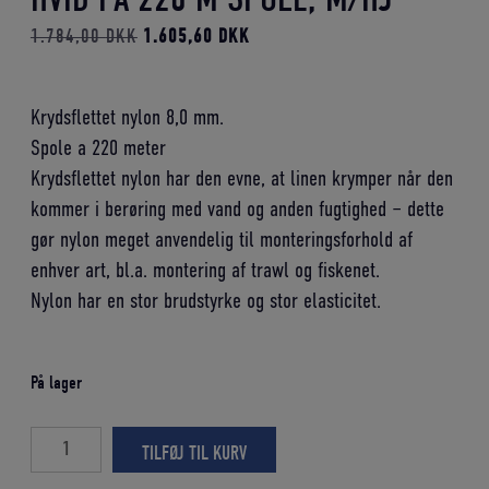
Den
Den
1.784,00
DKK
1.605,60
DKK
oprindelige
aktuelle
pris
pris
Krydsflettet nylon 8,0 mm.
var:
er:
Spole a 220 meter
1.784,00 DKK.
1.605,60 DKK.
Krydsflettet nylon har den evne, at linen krymper når den
kommer i berøring med vand og anden fugtighed – dette
gør nylon meget anvendelig til monteringsforhold af
enhver art, bl.a. montering af trawl og fiskenet.
Nylon har en stor brudstyrke og stor elasticitet.
På lager
Krydsflettet
TILFØJ TIL KURV
nylon