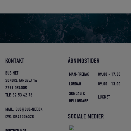
KONTAKT
ÅBNINGSTIDER
BUE-NET
MAN-FREDAG
09.00 - 17.30
SØNDRE TANGVEJ 14
LØRDAG
09.00 - 13.00
2791 DRAGØR
SØNDAG &
TLF. 32 53 42 76
LUKKET
HELLIGDAGE
MAIL. BUE@BUE-NET.DK
SOCIALE MEDIER
CVR. DK41006528
FORTRYD KØB