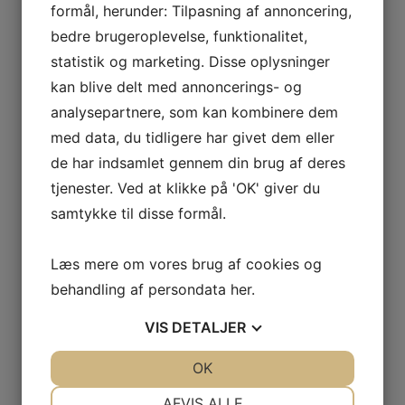
formål, herunder: Tilpasning af annoncering,
bedre brugeroplevelse, funktionalitet,
Relaterede varer
statistik og marketing. Disse oplysninger
kan blive delt med annoncerings- og
analysepartnere, som kan kombinere dem
med data, du tidligere har givet dem eller
de har indsamlet gennem din brug af deres
tjenester. Ved at klikke på 'OK' giver du
NYLON NET 210D/15 –
NYLON NET 210D/15 –
samtykke til disse formål.
14MM 200MA 3000KN
18MM 200MA 3000KN
Læs mere om vores brug af cookies og
Den
Den
Den
Den
2.657,70
DKK
3.168,00
DKK
behandling af persondata
her
.
oprindelige
aktuelle
oprindelige
aktuelle
VIS
DETALJER
pris
pris
pris
pris
LÆS MERE
LÆS MERE
var:
er:
var:
er:
JA
NEJ
OK
JA
NEJ
2.953,00 DKK.
2.657,70 DKK.
3.520,00 DKK.
3.168,00 D
NØDVENDIGE
PRÆFERENCER
AFVIS ALLE