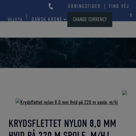
Hop
|
ÅBNINGSTIDER
FIND VEJ
til
0
CHANGE CURRENCY
VALUTA
indholdet
KRYDSFLETTET NYLON 8,0 MM
HVID PÅ 220 M SPOLE, M/HJ