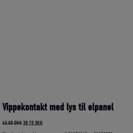
Vippekontakt med lys til elpanel
Den
Den
43,00
DKK
38,70
DKK
oprindelige
aktuelle