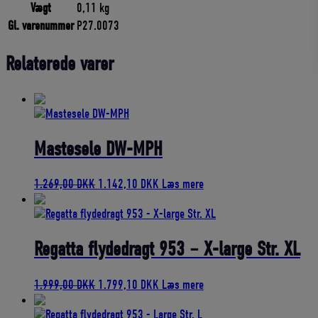
Vægt
0,11 kg
Gl. varenummer
P27.0073
Relaterede varer
Mastesele DW-MPH
Den
Den
1.269,00
DKK
1.142,10
DKK
Læs mere
oprindelige
aktuelle
pris
pris
var:
er:
1.269,00 DKK.
1.142,10 DKK.
Regatta flydedragt 953 – X-large Str. XL
Den
Den
1.999,00
DKK
1.799,10
DKK
Læs mere
oprindelige
aktuelle
pris
pris