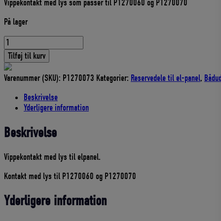
Vippekontakt med lys som passer til P1270060 og P1270070
pris
pris
var:
er:
På lager
43,00 DKK.
38,70 DKK.
Vippekontakt
med
Tilføj til kurv
lys
til
Varenummer (SKU):
P1270073
Kategorier:
Reservedele til el-panel
,
Bådud
elpanel
antal
Beskrivelse
Yderligere information
Beskrivelse
Vippekontakt med lys til elpanel.
Kontakt med lys til P1270060 og P1270070
Yderligere information