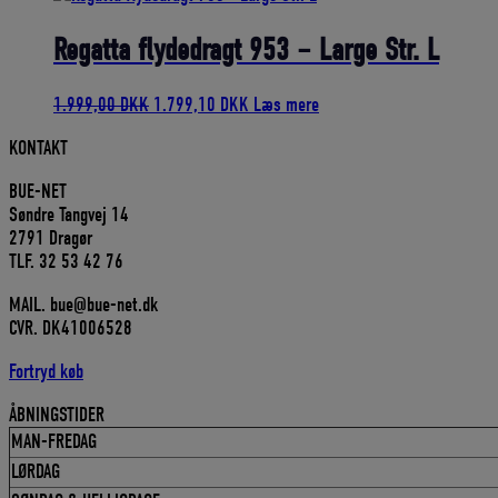
var:
er:
1.999,00 DKK.
1.799,10 DKK.
Regatta flydedragt 953 – Large Str. L
Den
Den
1.999,00
DKK
1.799,10
DKK
Læs mere
oprindelige
aktuelle
KONTAKT
pris
pris
var:
er:
BUE-NET
1.999,00 DKK.
1.799,10 DKK.
Søndre Tangvej 14
2791 Dragør
TLF. 32 53 42 76
MAIL. bue@bue-net.dk
CVR. DK41006528
Fortryd køb
ÅBNINGSTIDER
MAN-FREDAG
LØRDAG