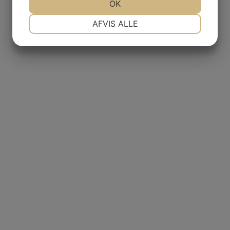
JA
NEJ
OK
JA
NEJ
NØDVENDIGE
PRÆFERENCER
AFVIS ALLE
JA
NEJ
JA
NEJ
MARKETING
STATISTIK