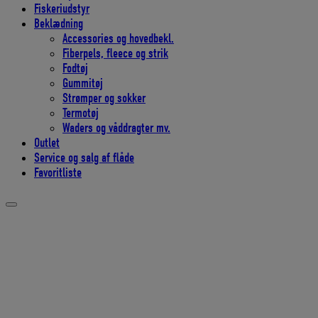
Fiskeriudstyr
Beklædning
Accessories og hovedbekl.
Fiberpels, fleece og strik
Fodtøj
Gummitøj
Strømper og sokker
Termotøj
Waders og våddragter mv.
Outlet
Service og salg af flåde
Favoritliste