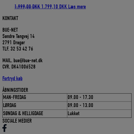
Den
Den
1.999,00
DKK
1.799,10
DKK
Læs mere
oprindelige
aktuelle
KONTAKT
pris
pris
var:
er:
BUE-NET
1.999,00 DKK.
1.799,10 DKK.
Søndre Tangvej 14
2791 Dragør
TLF. 32 53 42 76
MAIL. bue@bue-net.dk
CVR. DK41006528
Fortryd køb
ÅBNINGSTIDER
MAN-FREDAG
09.00 - 17.30
LØRDAG
09.00 - 13.00
SØNDAG & HELLIGDAGE
Lukket
SOCIALE MEDIER