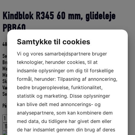
Kindblok R345 60 mm, glideleje
PBB60
Samtykke til cookies
Den
Den
485,00
DKK
436,50
DKK
oprindelige
aktuelle
Vi og vores samarbejdspartnere bruger
Seldén Kindblok R345 PBB60
pris
pris
teknologier, herunder cookies, til at
Brudstyrke kg 2000
var:
er:
Max arb.belast. kg 1000
485,00 DKK.
436,50 DKK.
indsamle oplysninger om dig til forskellige
Max line Ø 14mm
formål, herunder: Tilpasning af annoncering,
Skrue Ø mm M6 x 3 (ikke inkl)
bedre brugeroplevelse, funktionalitet,
Vægt g 144
Seldéns art.nr. 406-001-16R
statistik og marketing. Disse oplysninger
kan blive delt med annoncerings- og
På fjernlager
analysepartnere, som kan kombinere dem
Kindblok
med data, du tidligere har givet dem eller
R345
Tilføj til kurv
de har indsamlet gennem din brug af deres
60