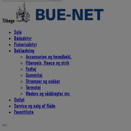
efter:
Tilbage
Solé
Bådudstyr
Fiskeriudstyr
Beklædning
Accessories og hovedbekl.
Fiberpels, fleece og strik
Fodtøj
Gummitøj
Strømper og sokker
Termotøj
Waders og våddragter mv.
Outlet
Service og salg af flåde
Favoritliste