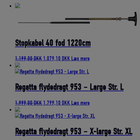
Stopkabel 40 fod 1220cm
Den
Den
1.199,00
DKK
1.079,10
DKK
Læs mere
oprindelige
aktuelle
pris
pris
var:
er:
1.199,00 DKK.
1.079,10 DKK.
Regatta flydedragt 953 – Large Str. L
Den
Den
1.999,00
DKK
1.799,10
DKK
Læs mere
oprindelige
aktuelle
pris
pris
var:
er:
1.999,00 DKK.
1.799,10 DKK.
Regatta flydedragt 953 – X-large Str. XL