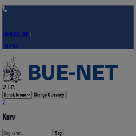
Hop
til
indholdet
ÅBNINGSTIDER
|
FIND VEJ
VALUTA
Change Currency
0
Kurv
Søg
Søg