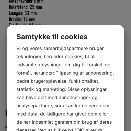
var:
er:
Kalechevrider 8 mm.
169,00 DKK.
152,10 DKK.
Hulafstand: 25 mm
Længde: 33 mm
Bredde: 13 mm
Totalhøjde: 21 mm
10 stk. pr. pk
Samtykke til cookies
Vi og vores samarbejdspartnere bruger
På lager
teknologier, herunder cookies, til at
KALECHEVRIDER
TILFØJ TIL KURV
indsamle oplysninger om dig til forskellige
8
MM
formål, herunder: Tilpasning af annoncering,
Varenummer (SKU):
P1041766
10
Kategorier:
Bådudstyr
,
Vridere og øjer
,
Kalechedele
bedre brugeroplevelse, funktionalitet,
stk.
statistik og marketing. Disse oplysninger
pr.
Beskrivelse
pk
kan blive delt med annoncerings- og
Yderligere information
antal
analysepartnere, som kan kombinere dem
Beskrivelse
med data, du tidligere har givet dem eller
de har indsamlet gennem din brug af deres
Kalechevrider 8 mm.
tjenester. Ved at klikke på 'OK' giver du