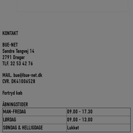
var:
er:
201,00 DKK.
180,90 DKK.
KONTAKT
BUE-NET
Søndre Tangvej 14
2791 Dragør
TLF. 32 53 42 76
MAIL. bue@bue-net.dk
CVR. DK41006528
Fortryd køb
ÅBNINGSTIDER
MAN-FREDAG
09.00 - 17.30
LØRDAG
09.00 - 13.00
SØNDAG & HELLIGDAGE
Lukket