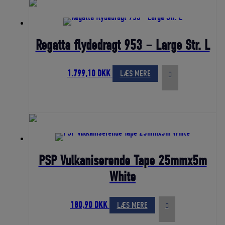
Regatta flydedragt 953 – Large Str. L
Den
Den
1.799,10
DKK
LÆS MERE
oprindelige
aktuelle
pris
pris
var:
er:
1.999,00 DKK.
1.799,10 DKK.
PSP Vulkaniserende Tape 25mmx5m
White
Den
Den
180,90
DKK
LÆS MERE
oprindelige
aktuelle
pris
pris