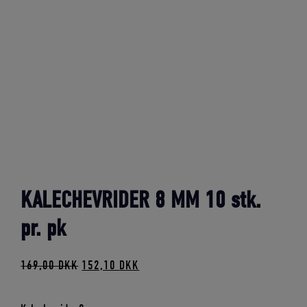
KALECHEVRIDER 8 MM 10 stk.
pr. pk
Den
Den
169,00
DKK
152,10
DKK
oprindelige
aktuelle
pris
pris