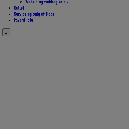
Waders og våddragter mv.
Outlet
Service og salg af flåde
Favoritliste