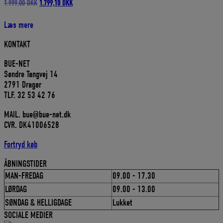
Den
Den
1.999,00
DKK
1.799,10
DKK
oprindelige
aktuelle
pris
pris
Læs mere
var:
er:
1.999,00 DKK.
1.799,10 DKK.
KONTAKT
BUE-NET
Søndre Tangvej 14
2791 Dragør
TLF. 32 53 42 76
MAIL. bue@bue-net.dk
CVR. DK41006528
Fortryd køb
ÅBNINGSTIDER
MAN-FREDAG
09.00 - 17.30
LØRDAG
09.00 - 13.00
SØNDAG & HELLIGDAGE
Lukket
SOCIALE MEDIER