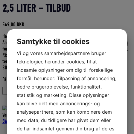
2,5 LITER – TILBUD
549,00
DKK
Hempel selvpolerende bundmaling (Hempel Self-polishing Antifouling)
Samtykke til cookies
Anvendes som bundmaling til både af glasfiber, træ, krydsfinér, stål og
ferro-cement. Bør ikke anvendes på aluminium eller andre letmetaller.
Vi og vores samarbejdspartnere bruger
Risiko for korrosion ved direkte kontakt. Til brug både i kolde og
tempererede farvande.
teknologier, herunder cookies, til at
30170 Marineblå. 2,5 liter.
indsamle oplysninger om dig til forskellige
formål, herunder: Tilpasning af annoncering,
På lager
bedre brugeroplevelse, funktionalitet,
HEMPEL
Tilføj til kurv
statistik og marketing. Disse oplysninger
SELVPOLERENDE
BUNDMALING
kan blive delt med annoncerings- og
30170
analysepartnere, som kan kombinere dem
MARINEBLÅ
Varenummer (SKU):
H43-121-250
Kategorier:
Hempel Bundmaling
,
med data, du tidligere har givet dem eller
-
Bådudstyr
,
Maling-Hempel
,
Maling og lak
2,5
de har indsamlet gennem din brug af deres
LITER