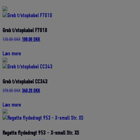
Greb t/stopkabel F7010
Den
Den
120,00
DKK
108,00
DKK
oprindelige
aktuelle
pris
pris
Læs mere
var:
er:
120,00 DKK.
108,00 DKK.
Greb t/stopkabel CC343
Den
Den
378,00
DKK
340,20
DKK
oprindelige
aktuelle
pris
pris
Læs mere
var:
er:
378,00 DKK.
340,20 DKK.
Regatta flydedragt 953 – X-small Str. XS