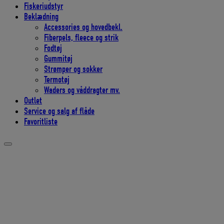
Fiskeriudstyr
Beklædning
Accessories og hovedbekl.
Fiberpels, fleece og strik
Fodtøj
Gummitøj
Strømper og sokker
Termotøj
Waders og våddragter mv.
Outlet
Service og salg af flåde
Favoritliste