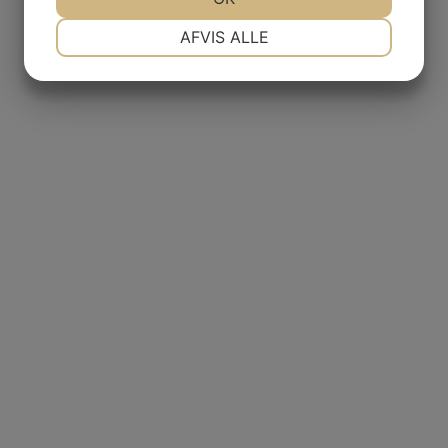
NØDVENDIGE
PRÆFERENCER
AFVIS ALLE
JA
NEJ
JA
NEJ
MARKETING
STATISTIK