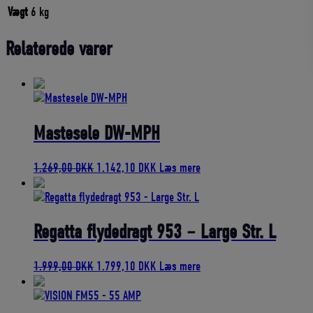
30390
Vægt
6 kg
TILBUD
antal
Relaterede varer
Mastesele DW-MPH
Den
Den
1.269,00
DKK
1.142,10
DKK
Læs mere
oprindelige
aktuelle
pris
pris
var:
er:
1.269,00 DKK.
1.142,10 DKK.
Regatta flydedragt 953 – Large Str. L
Den
Den
1.999,00
DKK
1.799,10
DKK
Læs mere
oprindelige
aktuelle
pris
pris
var:
er: