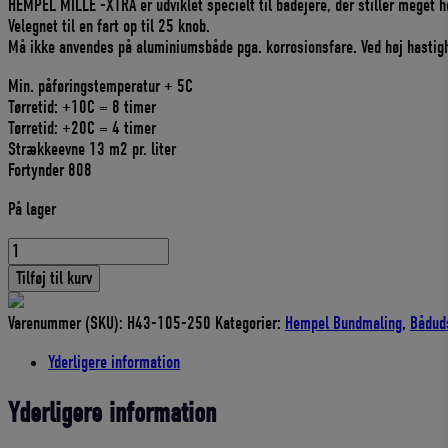
HEMPEL MILLE -XTRA er udviklet specielt til bådejere, der stiller meget h
Velegnet til en fart op til 25 knob.
Må ikke anvendes på aluminiumsbåde pga. korrosionsfare. Ved høj hastigh
Min. påføringstemperatur + 5C
Tørretid: +10C = 8 timer
Tørretid: +20C = 4 timer
Strækkeevne 13 m2 pr. liter
Fortynder 808
På lager
HEMPEL
MILLE
Tilføj til kurv
X-
TRA
Varenummer (SKU):
H43-105-250
Kategorier:
Hempel Bundmaling
,
Bådud
BUNDMALING
2,5
Yderligere information
LITER
TRUE
Yderligere information
BLUE
-