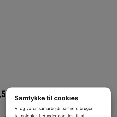
5 LITER TRUE BLUE – 30390 TILBUD
Samtykke til cookies
Vi og vores samarbejdspartnere bruger
teknologier, herunder cookies, til at