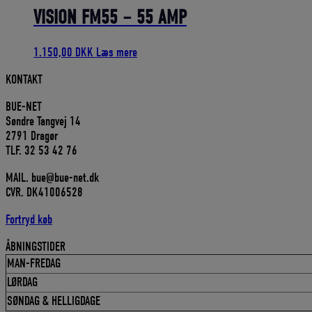
1.999,00 DKK.
1.799,10 DKK.
VISION FM55 – 55 AMP
1.150,00
DKK
Læs mere
KONTAKT
BUE-NET
Søndre Tangvej 14
2791 Dragør
TLF. 32 53 42 76
MAIL. bue@bue-net.dk
CVR. DK41006528
Fortryd køb
ÅBNINGSTIDER
MAN-FREDAG
LØRDAG
SØNDAG & HELLIGDAGE