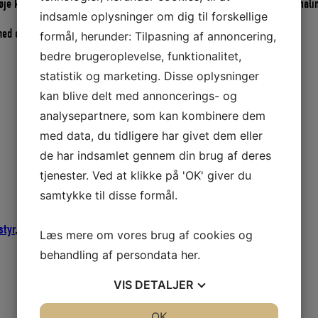
øje krav til beskyttelse mod begroninger i saltvand. En polerende bundmalin
indsamle oplysninger om dig til forskellige
ed og aktivitet bør ekstra lag bundmaling påføres.
formål, herunder: Tilpasning af annoncering,
bedre brugeroplevelse, funktionalitet,
statistik og marketing. Disse oplysninger
kan blive delt med annoncerings- og
analysepartnere, som kan kombinere dem
med data, du tidligere har givet dem eller
de har indsamlet gennem din brug af deres
tjenester. Ved at klikke på 'OK' giver du
samtykke til disse formål.
styr
,
Maling-Hempel
,
Maling og lak
Læs mere om vores brug af cookies og
behandling af persondata
her
.
VIS
DETALJER
JA
NEJ
OK
JA
NEJ