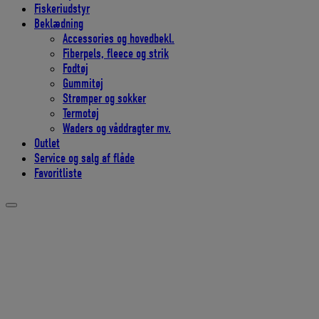
Fiskeriudstyr
Beklædning
Accessories og hovedbekl.
Fiberpels, fleece og strik
Fodtøj
Gummitøj
Strømper og sokker
Termotøj
Waders og våddragter mv.
Outlet
Service og salg af flåde
Favoritliste